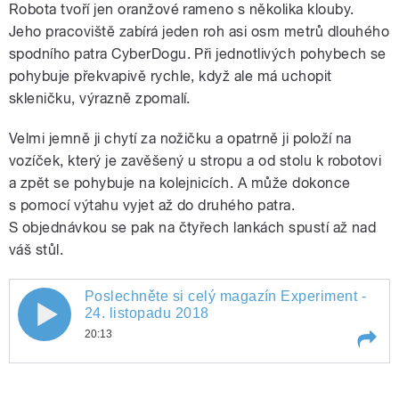
Robota tvoří jen oranžové rameno s několika klouby.
Jeho pracoviště zabírá jeden roh asi osm metrů dlouhého
spodního patra CyberDogu. Při jednotlivých pohybech se
pohybuje překvapivě rychle, když ale má uchopit
skleničku, výrazně zpomalí.
Velmi jemně ji chytí za nožičku a opatrně ji položí na
vozíček, který je zavěšený u stropu a od stolu k robotovi
a zpět se pohybuje na kolejnicích. A může dokonce
s pomocí výtahu vyjet až do druhého patra.
S objednávkou se pak na čtyřech lankách spustí až nad
váš stůl.
Poslechněte si celý magazín Experiment -
Poslechněte si celý magazín
24. listopadu 2018
20:13
Experiment - 24. listopadu 2018
Play /
Poslechněte si celý magazín Experiment - 24. listopadu 2018