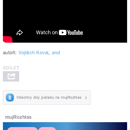
autoři:
Vojtěch Koval
,
and
Všechny díly pořadu na mujRozhlas
mujRozhlas