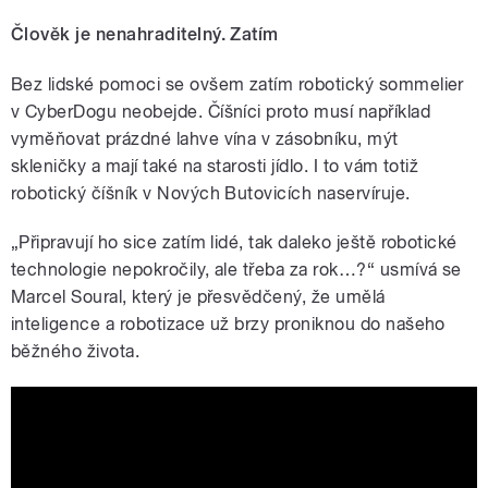
Člověk je nenahraditelný. Zatím
Bez lidské pomoci se ovšem zatím robotický sommelier
v CyberDogu neobejde. Číšníci proto musí například
vyměňovat prázdné lahve vína v zásobníku, mýt
skleničky a mají také na starosti jídlo. I to vám totiž
robotický číšník v Nových Butovicích naservíruje.
„Připravují ho sice zatím lidé, tak daleko ještě robotické
technologie nepokročily, ale třeba za rok…?“ usmívá se
Marcel Soural, který je přesvědčený, že umělá
inteligence a robotizace už brzy proniknou do našeho
běžného života.
Příprava projektu CyberDog v Nových
Butovicích