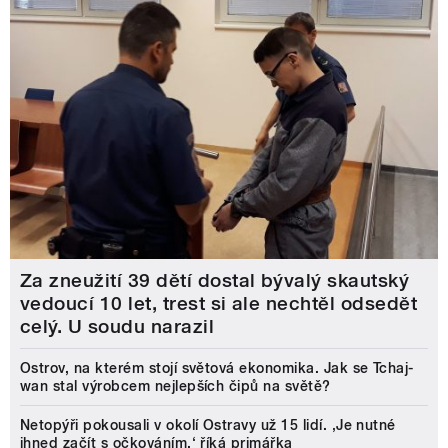
Za zneužití 39 dětí dostal bývalý skautský
vedoucí 10 let, trest si ale nechtěl odsedět
celý. U soudu narazil
Ostrov, na kterém stojí světová ekonomika. Jak se Tchaj-
wan stal výrobcem nejlepších čipů na světě?
Netopýři pokousali v okolí Ostravy už 15 lidí. ‚Je nutné
ihned začít s očkováním,‘ říká primářka