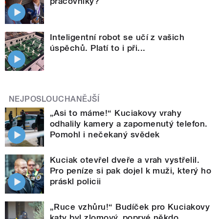
pracovníky?
Inteligentní robot se učí z vašich
úspěchů. Platí to i při...
NEJPOSLOUCHANĚJŠÍ
„Asi to máme!“ Kuciakovy vrahy
odhalily kamery a zapomenutý telefon.
Pomohl i nečekaný svědek
Kuciak otevřel dveře a vrah vystřelil.
Pro peníze si pak dojel k muži, který ho
práskl policii
„Ruce vzhůru!“ Budíček pro Kuciakovy
katy byl zlomový, poprvé někdo