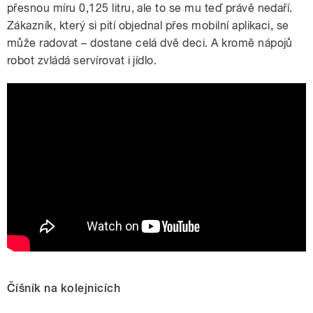
přesnou míru 0,125 litru, ale to se mu teď právě nedaří.
Zákazník, který si pití objednal přes mobilní aplikaci, se
může radovat – dostane celá dvě deci. A kromě nápojů
robot zvládá servírovat i jídlo.
Robotický sommeliér při práci
Číšník na kolejnicích