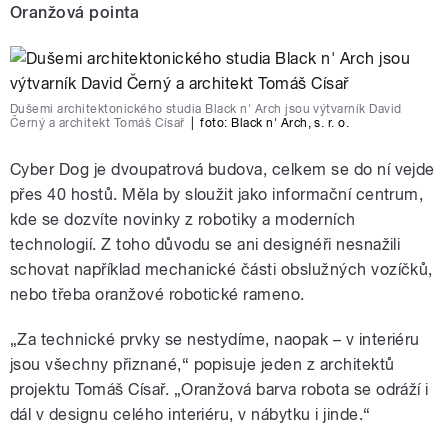
Oranžová pointa
Dušemi architektonického studia Black n' Arch jsou výtvarník David
Černý a architekt Tomáš Císař
|
foto:
Black n' Arch, s. r. o.
Cyber Dog je dvoupatrová budova, celkem se do ní vejde
pause
přes 40 hostů. Měla by sloužit jako informační centrum,
kde se dozvíte novinky z robotiky a moderních
technologií. Z toho důvodu se ani designéři nesnažili
schovat například mechanické části obslužných vozíčků,
nebo třeba oranžové robotické rameno.
„Za technické prvky se nestydíme, naopak – v interiéru
jsou všechny přiznané,“ popisuje jeden z architektů
projektu Tomáš Císař. „Oranžová barva robota se odráží i
dál v designu celého interiéru, v nábytku i jinde.“