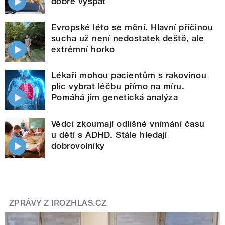
dobře vyspat
Evropské léto se mění. Hlavní příčinou
sucha už není nedostatek deště, ale
extrémní horko
Lékaři mohou pacientům s rakovinou
plic vybrat léčbu přímo na míru.
Pomáhá jim genetická analýza
Vědci zkoumají odlišné vnímání času
u dětí s ADHD. Stále hledají
dobrovolníky
ZPRÁVY Z IROZHLAS.CZ