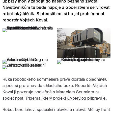
už brzy mohly zapojit do našeho běžného života.
Návštěvníkům tu bude nápoje a občerstvení servírovat
robotický číšník. S předstihem si ho jel prohlédnout
reportér Vojtěch Koval.
Ruka robotického sommeliera právě dostala objednávku
a jede si pro lahev do chladicího boxu. Reportér Vojtěch
Koval ji pozoruje společně s Marcelem Souralem ze
společnosti Trigema, který projekt CyberDog připravuje.
Robot bere láhev, speciální nálevku a nalévá. Měl by trefit