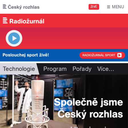
Přejít k hlavnímu obsahu
MENU
ŽIVĚ
Technologie
Program
Pořady
Více
…