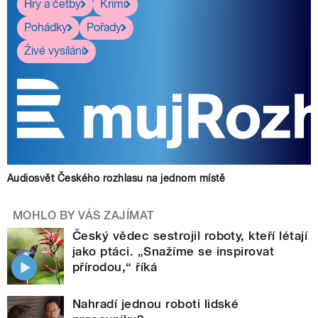
Hry a četby
Krimi
Pohádky
Pořady
Živé vysílání
Audiosvět Českého rozhlasu na jednom místě
MOHLO BY VÁS ZAJÍMAT
Český vědec sestrojil roboty, kteří létají
jako ptáci. „Snažíme se inspirovat
přírodou,“ říká
Nahradí jednou roboti lidské