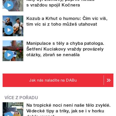
s vraždou spojil Kočnera
Kozub a Krhut o humoru: Čím víc víš,
tím víc si z toho můžeš utahovat
Manipulace s těly a chyba patologa.
Šetření Kuciakovy vraždy provázely
otázky, zbraň se nenašla
Jak nás naladíte na DABu
VÍCE Z POŘADU
Na tropické noci není naše tělo zvyklé.
Vědecké tipy a triky, jak se i v horku