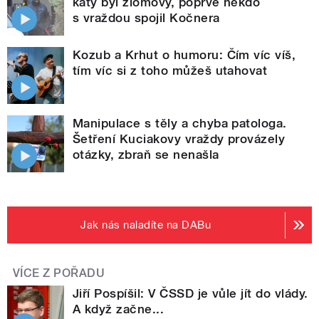
katy byl zlomový, poprvé někdo
s vraždou spojil Kočnera
Kozub a Krhut o humoru: Čím víc víš,
tím víc si z toho můžeš utahovat
Manipulace s těly a chyba patologa.
Šetření Kuciakovy vraždy provázely
otázky, zbraň se nenašla
Jak nás naladíte na DABu
VÍCE Z POŘADU
Jiří Pospíšil: V ČSSD je vůle jít do vlády.
A když začne...