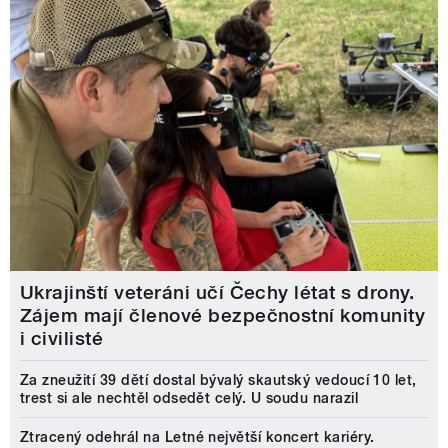
Ukrajinští veteráni učí Čechy létat s drony.
Zájem mají členové bezpečnostní komunity
i civilisté
Za zneužití 39 dětí dostal bývalý skautský vedoucí 10 let,
trest si ale nechtěl odsedět celý. U soudu narazil
Ztracený odehrál na Letné největší koncert kariéry.