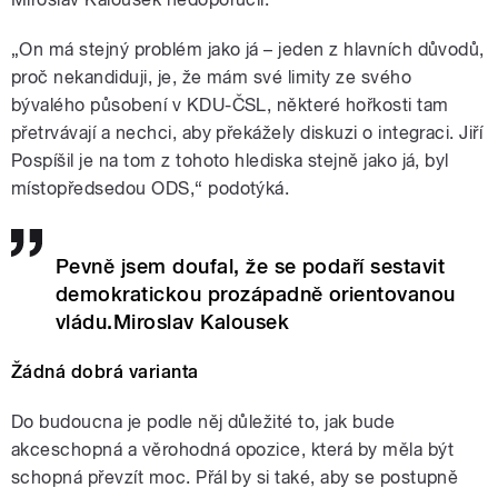
„On má stejný problém jako já – jeden z hlavních důvodů,
proč nekandiduji, je, že mám své limity ze svého
bývalého působení v KDU-ČSL, některé hořkosti tam
přetrvávají a nechci, aby překážely diskuzi o integraci. Jiří
Pospíšil je na tom z tohoto hlediska stejně jako já, byl
místopředsedou ODS,“ podotýká.
Pevně jsem doufal, že se podaří sestavit
demokratickou prozápadně orientovanou
vládu.Miroslav Kalousek
Žádná dobrá varianta
Do budoucna je podle něj důležité to, jak bude
akceschopná a věrohodná opozice, která by měla být
schopná převzít moc. Přál by si také, aby se postupně