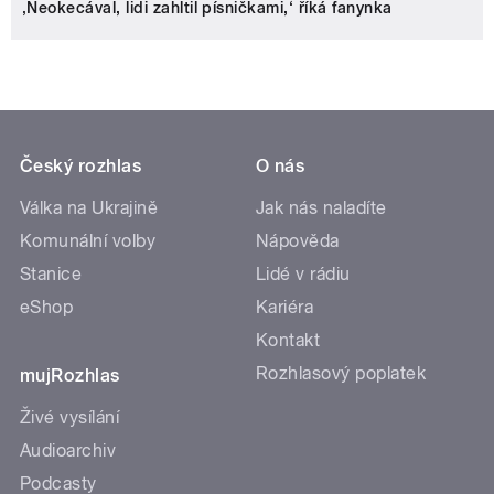
‚Neokecával, lidi zahltil písničkami,‘ říká fanynka
Český rozhlas
O nás
Válka na Ukrajině
Jak nás naladíte
Komunální volby
Nápověda
Stanice
Lidé v rádiu
eShop
Kariéra
Kontakt
Rozhlasový poplatek
mujRozhlas
Živé vysílání
Audioarchiv
Podcasty