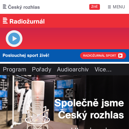
Přejít k hlavnímu obsahu
MENU
ŽIVĚ
Program
Pořady
Audioarchiv
Více
…