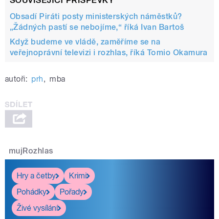
Obsadí Piráti posty ministerských náměstků?
„Žádných pastí se nebojíme,“ říká Ivan Bartoš
Když budeme ve vládě, zaměříme se na
veřejnoprávní televizi i rozhlas, říká Tomio Okamura
autoři:
prh
,
mba
mujRozhlas
Hry a četby
Krimi
Pohádky
Pořady
Živé vysílání