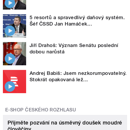
5 resortů a spravedlivý daňový systém.
Šéf ČSSD Jan Hamáček...
Jiří Drahoš: Význam Senátu poslední
dobou narůstá
Andrej Babiš: Jsem nezkorumpovatelný.
Stokrát opakovaná lež...
E-SHOP ČESKÉHO ROZHLASU
Přijměte pozvání na úsměvný doušek moudré
člověčiny.