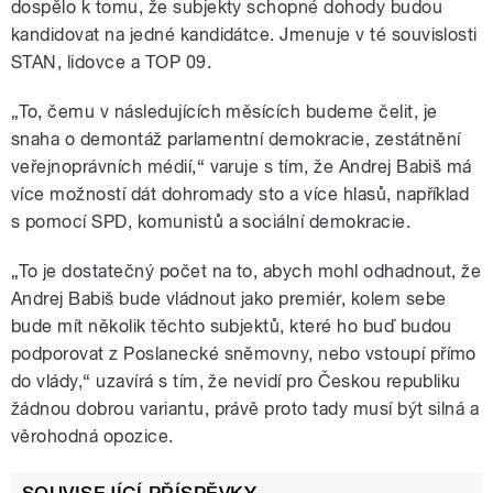
dospělo k tomu, že subjekty schopné dohody budou
kandidovat na jedné kandidátce. Jmenuje v té souvislosti
STAN, lidovce a TOP 09.
„To, čemu v následujících měsících budeme čelit, je
snaha o demontáž parlamentní demokracie, zestátnění
veřejnoprávních médií,“ varuje s tím, že Andrej Babiš má
více možností dát dohromady sto a více hlasů, například
s pomocí SPD, komunistů a sociální demokracie.
„To je dostatečný počet na to, abych mohl odhadnout, že
Andrej Babiš bude vládnout jako premiér, kolem sebe
bude mít několik těchto subjektů, které ho buď budou
podporovat z Poslanecké sněmovny, nebo vstoupí přímo
do vlády,“ uzavírá s tím, že nevidí pro Českou republiku
žádnou dobrou variantu, právě proto tady musí být silná a
věrohodná opozice.
SOUVISEJÍCÍ PŘÍSPĚVKY