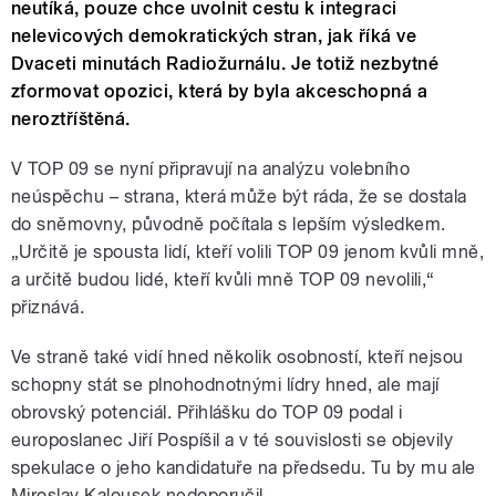
neutíká, pouze chce uvolnit cestu k integraci
nelevicových demokratických stran, jak říká ve
Dvaceti minutách Radiožurnálu. Je totiž nezbytné
zformovat opozici, která by byla akceschopná a
neroztříštěná.
V TOP 09 se nyní připravují na analýzu volebního
neúspěchu – strana, která může být ráda, že se dostala
do sněmovny, původně počítala s lepším výsledkem.
„Určitě je spousta lidí, kteří volili TOP 09 jenom kvůli mně,
a určitě budou lidé, kteří kvůli mně TOP 09 nevolili,“
přiznává.
Ve straně také vidí hned několik osobností, kteří nejsou
schopny stát se plnohodnotnými lídry hned, ale mají
obrovský potenciál. Přihlášku do TOP 09 podal i
europoslanec Jiří Pospíšil a v té souvislosti se objevily
spekulace o jeho kandidatuře na předsedu. Tu by mu ale
Miroslav Kalousek nedoporučil.