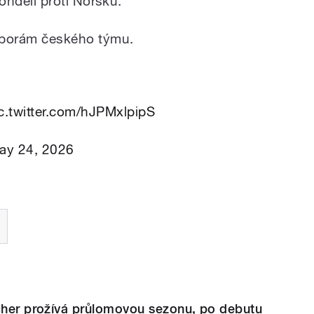
 pondělí proti Norsku.
 oporám českého týmu.
c.twitter.com/hJPMxlpipS
ay 24, 2026
scher prožívá průlomovou sezonu, po debutu