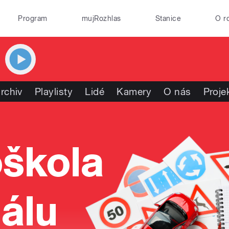
Program
mujRozhlas
Stanice
O r
rchiv
Playlisty
Lidé
Kamery
O nás
Proje