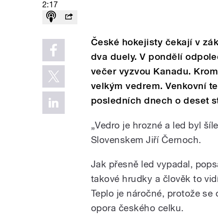
2:17
České hokejisty čekají v zák
dva duely. V pondělí odpole
večer vyzvou Kanadu. Kromě
velkým vedrem. Venkovní te
posledních dnech o deset st
„Vedro je hrozné a led byl šíl
Slovenskem Jiří Černoch.
Jak přesně led vypadal, pop
takové hrudky a člověk to vidí
Teplo je náročné, protože se
opora českého celku.