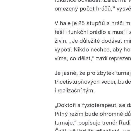
omezený počet hráčů,“ vysvět
V hale je 25 stupňů a hráči m
řeší i funkční prádlo a musí i
živin. „Je důležité dodávat m
vypotí. Nikdo nechce, aby ho 
víme, co dělat,“ tvrdí repreze
Je jasné, že pro zbytek turnaj
třicetistupňových veder, bude
i realizační tým.
„Doktoři a fyzioterapeuti se 
Pitný režim bude ohromně důl
turnaje,“ popisuje trenér Rad