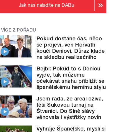
Jak nás naladíte na DABu
VÍCE Z POŘADU
Pokud dostane čas, něco
se projeví, věří Horváth
kouči Deniovi. Důraz klade
na skladbu realizačního
Bejbl: Pokud to s Deniou
vyjde, tak můžeme
očekávat snahu přiblížit se
španělskému hernímu stylu
Jsem ráda, že areál ožívá,
těší Sukovou turnaj na
Štvanici. Do Síně slávy
věnovala i výstřižky novin
Vyhraje Španělsko, myslí si