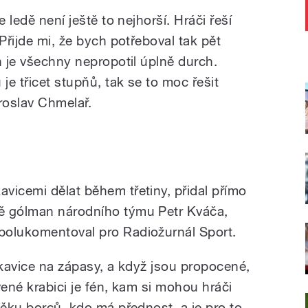
e ledě není ještě to nejhorší. Hráči řeší
Přijde mi, že bych potřeboval tak pět
h je všechny nepropotil úplně durch.
je třicet stupňů, tak se to moc řešit
roslav Chmelař.
vicemi dělat během třetiny, přidal přímo
ě gólman národního týmu Petr Kváča,
polukomentoval pro Radiožurnál Sport.
ukavice na zápasy, a když jsou propocené,
vené krabici je fén, kam si mohou hráči
věku borců, kdo má přednost, a je pro to