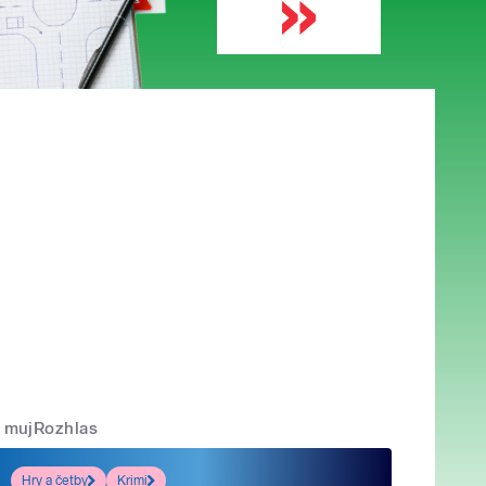
mujRozhlas
Hry a četby
Krimi