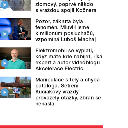
zlomový, poprvé někdo
s vraždou spojil Kočnera
Pozor, zákruta byla
fenomén. Mluvili jsme
k milionům posluchačů,
vzpomíná Luboš Machaj
Elektromobil se vyplatí,
když máte kde nabíjet, říká
expert a autor videoblogu
Akcelerace Electric
Manipulace s těly a chyba
patologa. Šetření
Kuciakovy vraždy
provázely otázky, zbraň se
nenašla