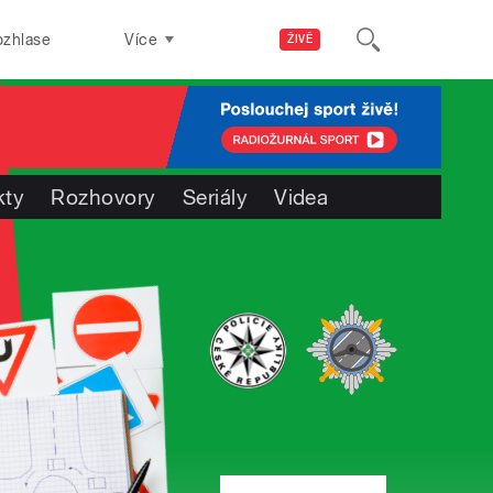
ozhlase
Více
ŽIVĚ
kty
Rozhovory
Seriály
Videa