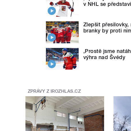
v NHL se představ
Zlepšit přesilovky
branky by proti ni
‚Prostě jsme natáhl
výhra nad Švédy
ZPRÁVY Z IROZHLAS.CZ