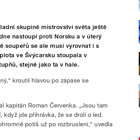
ladní skupině mistrovství světa ještě
dne nastoupí proti Norsku a v úterý
 soupeřů se ale musí vyrovnat i s
plota ve Švýcarsku stoupala v
upňů, stejně jako ta v hale.
ený,“ kroutil hlavou po zápase se
sal kapitán Roman Červenka. „Jsou tam
, když jde přihrávka, že se drolí o led.
 ohromně potíš už po rozbruslení,“ uvedla