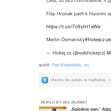
Češi, už jistí čtvrtfinalisté, v
Filip Hronek patří k hlavním
https://t.co/7c9yIH1aWe
Martin Domanský
#hokejcz
pi
— Hokej.cz (@webhokejcz)
M
autoři:
Petr Kadeřábek
,
rej
Všechny díly pořadu na mujRozhlas
MOHLO BY VÁS ZAJÍMAT
,Splněný sen.‘ Al