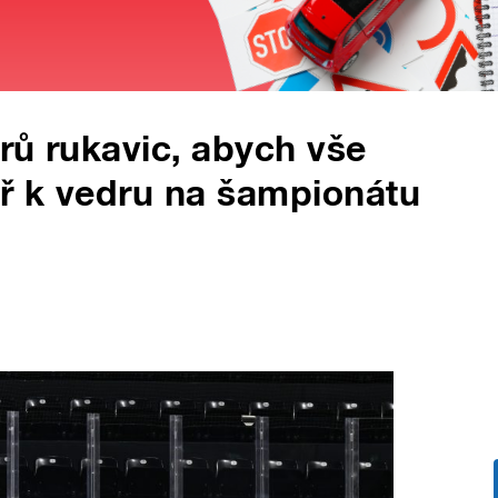
rů rukavic, abych vše
ař k vedru na šampionátu