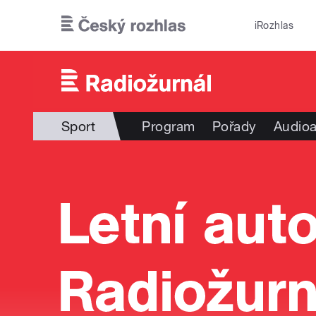
Přejít k hlavnímu obsahu
iRozhlas
Sport
Program
Pořady
Audioa