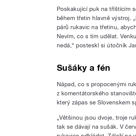
Poskakující puk na tříštícím s
během třetin hlavně výstroj. „
párů rukavic na třetinu, abyc
Nevím, co s tím udělat. Venku 
nedá,“ posteskl si útočník Ja
Sušáky a fén
Nápad, co s propocenými ruka
z komentátorského stanovišt
který zápas se Slovenskem s
„Většinou jsou dvoje, troje r
tak se dávají na sušák. V čer
rukavice odkládat. Záleží na 