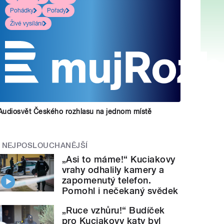
Pohádky
Pořady
Živé vysílání
Audiosvět Českého rozhlasu na jednom místě
NEJPOSLOUCHANĚJŠÍ
„Asi to máme!“ Kuciakovy
vrahy odhalily kamery a
zapomenutý telefon.
Pomohl i nečekaný svědek
„Ruce vzhůru!“ Budíček
pro Kuciakovy katy byl