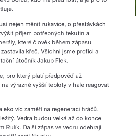
luje.
usí nejen měnit rukavice, o přestávkách
 zvýšit příjem potřebných tekutin a
inerály, které člověk během zápasu
zastavila křeč. Všichni jsme profíci a
ntační útočník Jakub Flek.
e, pro který platí předpověď až
 na výrazně vyšší teploty v hale reagovat
daleko víc zaměří na regeneraci hráčů.
ežitý. Vedra budou velká až do konce
im Rulík. Další zápas ve vedru odehrají