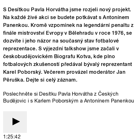
S Desítkou Pavla Horvátha jsme rozjeli nový projekt.
Na každé živé akci se budete potkávat s Antonínem
Panenkou. Kromě vzpomínek na legendární penaltu z
finále mistrovství Evropy v Bělehradu v roce 1976, se
dozvíte i jeho názor na současný stav fotbalové
reprezentace. S výjezdní talkshow jsme začali v
českobudějovickém Biografu Kotva, kde plno
fotbalových zkušeností předával bývalý reprezentant
Karel Poborský. Večerem provázel moderátor Jan
Pěruška. Dejte si celý záznam.
Poslechněte si Desítku Pavla Horvátha z Českých
Budějovic i s Karlem Poborským a Antonínem Panenkou
1:25:42