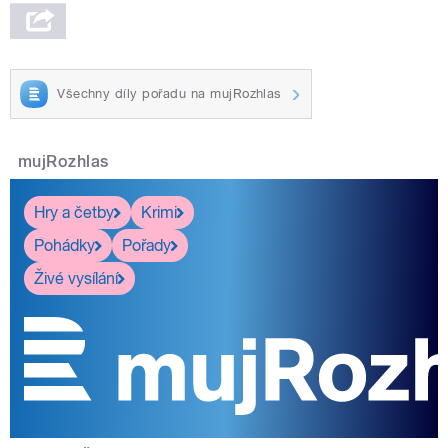
Všechny díly pořadu na mujRozhlas
mujRozhlas
Hry a četby
Krimi
Pohádky
Pořady
Živé vysílání