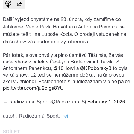
Další výjezd chystáme na 23. února, kdy zamíříme do
Jablonce. Vedle Pavla Horvátha a Antonína Panenka se
můžete těšit i na Luboše Kozla. O prodeji vstupenek na
další show vás budeme brzy informovat.
Pár fotek, slova chvály a plno úsměvů Těší nás, že vás
naše show v pátek v Českých Budějovicích bavila. S
Antonínem Panenkou,
@10Horvi
a
@KPoborsky8
to byla
velká show. Už teď se nemůžeme dočkat na únorovou
akci v Jablonci. Poslechněte si audiozáznam v plné palbě
pic.twitter.com/ju2oIga8YU
— Radiožurnál Sport (@RadiozurnalS)
February 1, 2026
autoři:
Radiožurnál Sport
,
rej