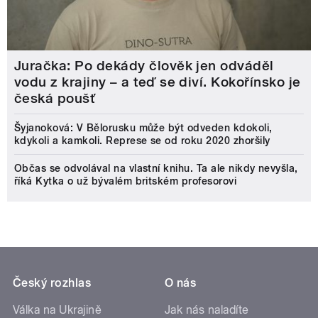
Juračka: Po dekády člověk jen odváděl
vodu z krajiny – a teď se diví. Kokořínsko je
česká poušť
Šyjanoková: V Bělorusku může být odveden kdokoli,
kdykoli a kamkoli. Represe se od roku 2020 zhoršily
Občas se odvolával na vlastní knihu. Ta ale nikdy nevyšla,
říká Kytka o už bývalém britském profesorovi
Český rozhlas
O nás
Válka na Ukrajině
Jak nás naladíte