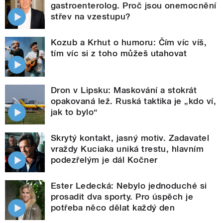
gastroenterolog. Proč jsou onemocnění
střev na vzestupu?
Kozub a Krhut o humoru: Čím víc víš,
tím víc si z toho můžeš utahovat
Dron v Lipsku: Maskování a stokrát
opakovaná lež. Ruská taktika je „kdo ví,
jak to bylo“
Skrytý kontakt, jasný motiv. Zadavatel
vraždy Kuciaka uniká trestu, hlavním
podezřelým je dál Kočner
Ester Ledecká: Nebylo jednoduché si
prosadit dva sporty. Pro úspěch je
potřeba něco dělat každý den