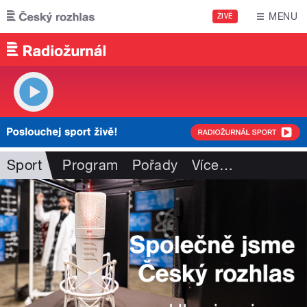
Přejít k hlavnímu obsahu
MENU
ŽIVĚ
Sport
Program
Pořady
Více
…