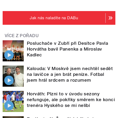
Jak nás naladíte na DABu
VÍCE Z POŘADU
Posluchače v Zubří při Desítce Pavla
Horvátha bavil Panenka a Miroslav
Kadlec
Kalouda: V Moskvě jsem nechtěl sedět
na lavičce a jen brát peníze. Fotbal
jsem hrál srdcem a rozumem
Horváth: Plzni to v úvodu sezony
nefunguje, ale pokřiky směrem ke konci
trenéra Hyského se mi nelíbí