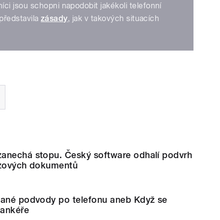
i jsou schopni napodobit jakékoli telefonní
 představila
zásady
, jak v takových situacích
anechá stopu. Český software odhalí podvrh
azových dokumentů
vané podvody po telefonu aneb Když se
bankéře