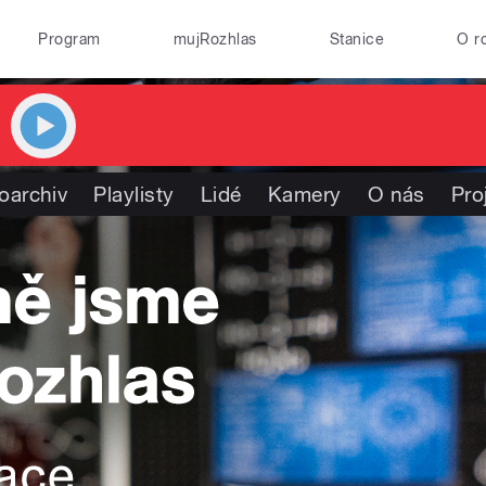
Program
mujRozhlas
Stanice
O r
oarchiv
Playlisty
Lidé
Kamery
O nás
Pro