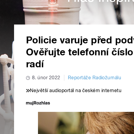
Policie varuje před po
Ověřujte telefonní čísl
radí
8. únor 2022
Reportáže Radiožurnálu
Největší audioportál na českém internetu