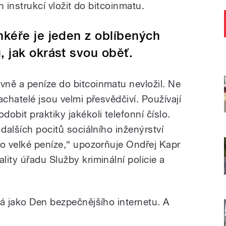
h instrukcí vložit do bitcoinmatu.
nkéře je jeden z oblíbených
 jak okrást svou oběť.
ně a peníze do bitcoinmatu nevložil. Ne
achatelé jsou velmi přesvědčiví. Používají
obit praktiky jakékoli telefonní číslo.
 dalších pocitů sociálního inženýrství
 o velké peníze,“ upozorňuje Ondřej Kapr
ity úřadu Služby kriminální policie a
ná jako Den bezpečnějšího internetu. A