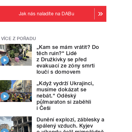
Jak nás naladíte na DABu
VÍCE Z POŘADU
„Kam se mám vrátit? Do
těch ruin?“ Lidé
z Družkivky se před
evakuací ze zóny smrti
loučí s domovem
„Když vydrží Ukrajinci,
musíme dokázat se
nebát.“ Oděský
půlmaraton si zaběhli
i Češi
Dunění explozí, záblesky a
spálený vzduch. Kyjev
o víkendu čelil mimořádně