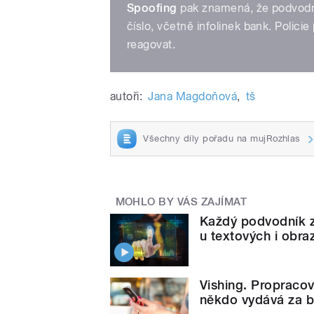
Spoofing
pak znamená, že podvodníc
číslo, včetně infolinek bank. Policie
reagovat.
autoři:
Jana Magdoňová
,
tš
Všechny díly pořadu na mujRozhlas
MOHLO BY VÁS ZAJÍMAT
Každý podvodník z
u textových i obr
Vishing. Propraco
někdo vydává za 