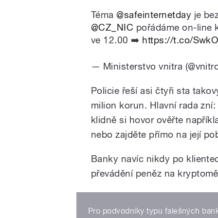
Téma
@safeinternetday
je bez
@CZ_NIC
pořádáme on-line k
ve 12.00 ➡️
https://t.co/Swk
— Ministerstvo vnitra (@vnitr
Policie řeší asi čtyři sta tak
milion korun. Hlavní rada zní
klidně si hovor ověřte napříkl
nebo zajděte přímo na její p
Banky navíc nikdy po klientec
převádění peněz na kryptomě
Pro podvodníky typu falešných bank