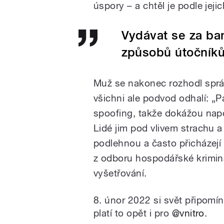
úspory – a chtěl je podle jejic
Vydávat se za ba
způsobů útočníků,
Muž se nakonec rozhodl správ
všichni ale podvod odhalí: „P
spoofing, takže dokážou napod
Lidé jim pod vlivem strachu a
podlehnou a často přicházejí
z odboru hospodářské kriminal
vyšetřování.
8. únor 2022 si svět připomí
platí to opět i pro
@vnitro
.