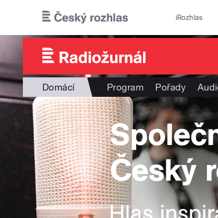
Přejít k hlavnímu obsahu
iRozhlas
Domácí
Program
Pořady
Audi