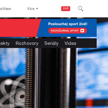
ozhlase
Více
ŽIVĚ
jekty
Rozhovory
Seriály
Videa