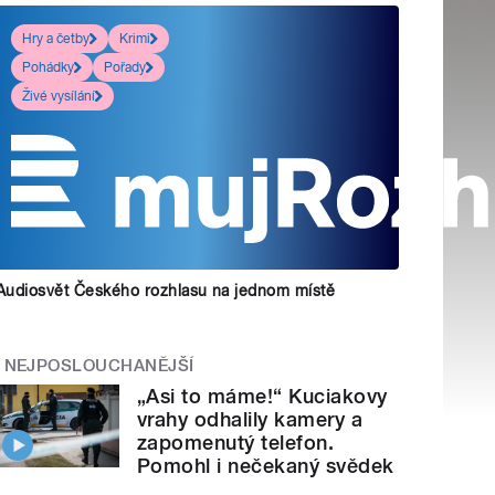
Hry a četby
Krimi
Pohádky
Pořady
Živé vysílání
Audiosvět Českého rozhlasu na jednom místě
NEJPOSLOUCHANĚJŠÍ
„Asi to máme!“ Kuciakovy
vrahy odhalily kamery a
zapomenutý telefon.
Pomohl i nečekaný svědek