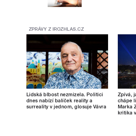
ZPRÁVY Z IROZHLAS.CZ
Lidská blbost nezmizela. Politici
Zpívá, 
dnes nabízí balíček reality a
chápe l
surreality v jednom, glosuje Vávra
Marka Z
kritika