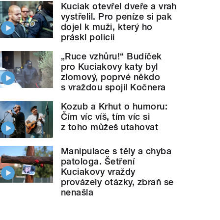
Kuciak otevřel dveře a vrah
vystřelil. Pro peníze si pak
dojel k muži, který ho
práskl policii
„Ruce vzhůru!“ Budíček
pro Kuciakovy katy byl
zlomový, poprvé někdo
s vraždou spojil Kočnera
Kozub a Krhut o humoru:
Čím víc víš, tím víc si
z toho můžeš utahovat
Manipulace s těly a chyba
patologa. Šetření
Kuciakovy vraždy
provázely otázky, zbraň se
nenašla