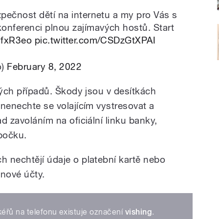
pečnost dětí na internetu a my pro Vás s
onferenci plnou zajímavých hostů. Start
OfxR3eo
pic.twitter.com/CSDzGtXPAI
o)
February 8, 2022
ových případů. Škody jsou v desítkách
: nenechte se volajícím vystresovat a
ad zavoláním na oficiální linku banky,
obočku.
h nechtějí údaje o platební kartě nebo
nové účty.
éřů na telefonu existuje označení
vishing
.