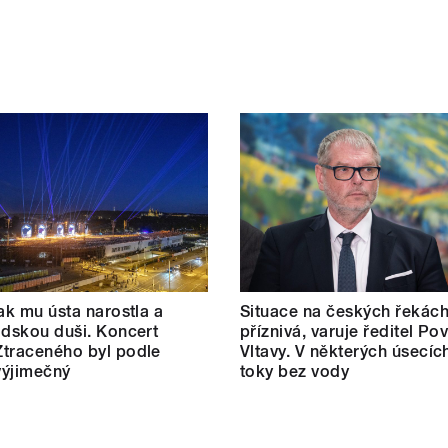
jak mu ústa narostla a
Situace na českých řekách
idskou duši. Koncert
příznivá, varuje ředitel Po
traceného byl podle
Vltavy. V některých úsecíc
 výjimečný
toky bez vody