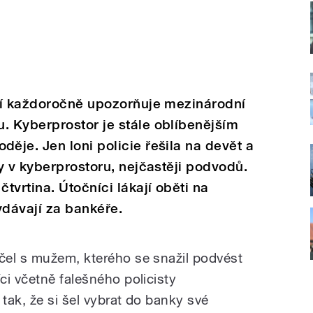
í
každoročně upozorňuje mezin
á
rodn
í
u. Kyberprostor je st
á
le obl
í
benějš
í
m
loděje. Jen loni policie řešila na devět a
y v kyberprostoru, nejčastěji podvodů.
čtvrtina.
Ú
točn
í
ci l
á
kaj
í
oběti na
yd
á
vaj
í
za bank
é
ře.
čel s mužem, kterého se snažil podvést
ci včetně falešného policisty
 tak, že si šel vybrat do banky své