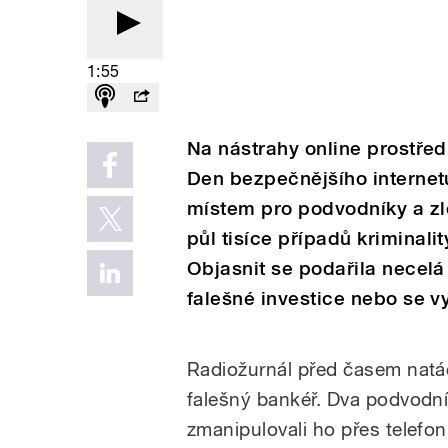
1:55
Na n
á
strahy online prostřed
Den bezpečnějš
í
ho internet
m
í
stem pro podvodn
í
ky a z
půl tis
í
ce př
í
padů kriminalit
Objasnit se podařila necel
á
falešn
é
investice nebo se v
Radiožurnál před časem natá
falešný bankéř. Dva podvodní
zmanipulovali ho přes telefon