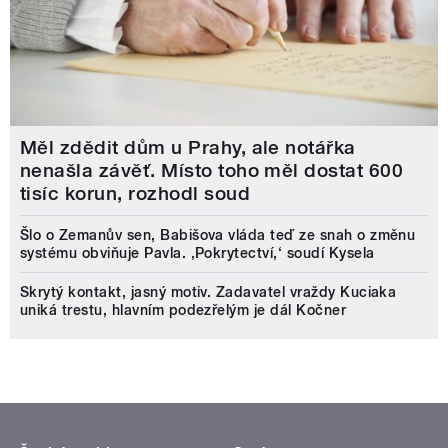
Měl zdědit dům u Prahy, ale notářka
nenašla závěť. Místo toho měl dostat 600
tisíc korun, rozhodl soud
Šlo o Zemanův sen, Babišova vláda teď ze snah o změnu
systému obviňuje Pavla. ‚Pokrytectví,‘ soudí Kysela
Skrytý kontakt, jasný motiv. Zadavatel vraždy Kuciaka
uniká trestu, hlavním podezřelým je dál Kočner