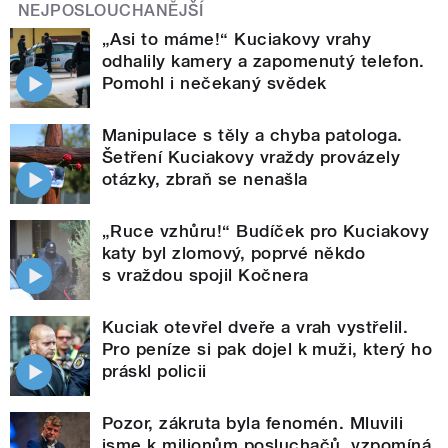
NEJPOSLOUCHANĚJŠÍ
„Asi to máme!“ Kuciakovy vrahy
odhalily kamery a zapomenutý telefon.
Pomohl i nečekaný svědek
Manipulace s těly a chyba patologa.
Šetření Kuciakovy vraždy provázely
otázky, zbraň se nenašla
„Ruce vzhůru!“ Budíček pro Kuciakovy
katy byl zlomový, poprvé někdo
s vraždou spojil Kočnera
Kuciak otevřel dveře a vrah vystřelil.
Pro peníze si pak dojel k muži, který ho
práskl policii
Pozor, zákruta byla fenomén. Mluvili
jsme k milionům posluchačů, vzpomíná