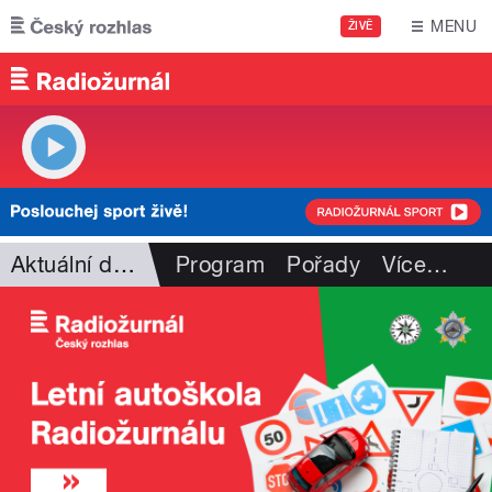
Přejít k hlavnímu obsahu
MENU
ŽIVĚ
Aktuální dění
Program
Pořady
Více
…