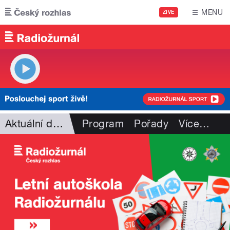
Přejít k hlavnímu obsahu
MENU
ŽIVĚ
Aktuální dění
Program
Pořady
Více
…