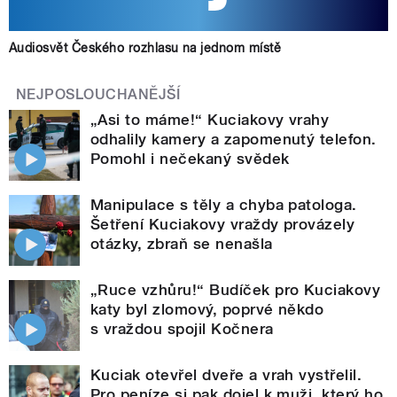
Audiosvět Českého rozhlasu na jednom místě
NEJPOSLOUCHANĚJŠÍ
„Asi to máme!“ Kuciakovy vrahy
odhalily kamery a zapomenutý telefon.
Pomohl i nečekaný svědek
Manipulace s těly a chyba patologa.
Šetření Kuciakovy vraždy provázely
otázky, zbraň se nenašla
„Ruce vzhůru!“ Budíček pro Kuciakovy
katy byl zlomový, poprvé někdo
s vraždou spojil Kočnera
Kuciak otevřel dveře a vrah vystřelil.
Pro peníze si pak dojel k muži, který ho