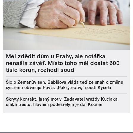
Měl zdědit dům u Prahy, ale notářka
nenašla závěť. Místo toho měl dostat 600
tisíc korun, rozhodl soud
Šlo o Zemanův sen, Babišova vláda teď ze snah o změnu
systému obviňuje Pavla. ‚Pokrytectví,‘ soudí Kysela
Skrytý kontakt, jasný motiv. Zadavatel vraždy Kuciaka
uniká trestu, hlavním podezřelým je dál Kočner