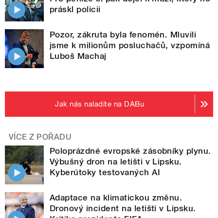
práskl policii
Pozor, zákruta byla fenomén. Mluvili
jsme k milionům posluchačů, vzpomíná
Luboš Machaj
Jak nás naladíte na DABu
VÍCE Z POŘADU
Poloprázdné evropské zásobníky plynu.
Výbušný dron na letišti v Lipsku.
Kyberútoky testovaných AI
Adaptace na klimatickou změnu.
Dronový incident na letišti v Lipsku.