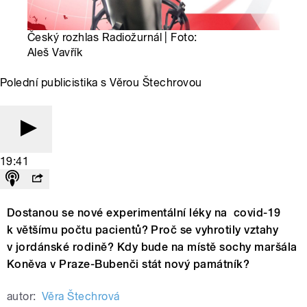
Český rozhlas Radiožurnál | Foto:
Aleš Vavřík
Polední publicistika s Věrou Štechrovou
19:41
Dostanou se nové experimentální léky na covid-19
k většímu počtu pacientů? Proč se vyhrotily vztahy
v jordánské rodině? Kdy bude na místě sochy maršála
Koněva v Praze-Bubenči stát nový památník?
autor:
Věra Štechrová