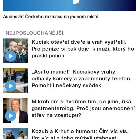
Audiosvět Českého rozhlasu na jednom místě
NEJPOSLOUCHANĚJŠÍ
Kuciak otevřel dveře a vrah vystřelil.
Pro peníze si pak dojel k muži, který ho
práskl policii
„Asi to máme!“ Kuciakovy vrahy
odhalily kamery a zapomenutý telefon.
Pomohl i nečekaný svědek
Mikrobiom si tvoříme tím, co jíme, říká
gastroenterolog. Proč jsou onemocnění
střev na vzestupu?
Kozub a Krhut o humoru: Čím víc víš,
tím víc si z toho můžeš utahovat