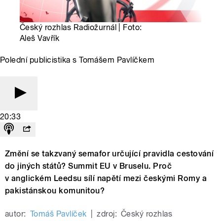
Český rozhlas Radiožurnál | Foto:
Aleš Vavřík
Polední publicistika s Tomášem Pavlíčkem
20:33
Změní se takzvaný semafor určující pravidla cestování
do jiných států? Summit EU v Bruselu. Proč
v anglickém Leedsu sílí napětí mezi českými Romy a
pakistánskou komunitou?
autor:
Tomáš Pavlíček
|
zdroj:
Český rozhlas