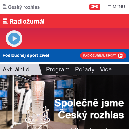
Přejít k hlavnímu obsahu
MENU
ŽIVĚ
Aktuální dění
Program
Pořady
Více
…