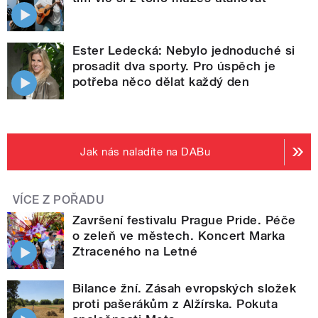
Ester Ledecká: Nebylo jednoduché si
prosadit dva sporty. Pro úspěch je
potřeba něco dělat každý den
Jak nás naladíte na DABu
VÍCE Z POŘADU
Završení festivalu Prague Pride. Péče
o zeleň ve městech. Koncert Marka
Ztraceného na Letné
Bilance žní. Zásah evropských složek
proti pašerákům z Alžírska. Pokuta