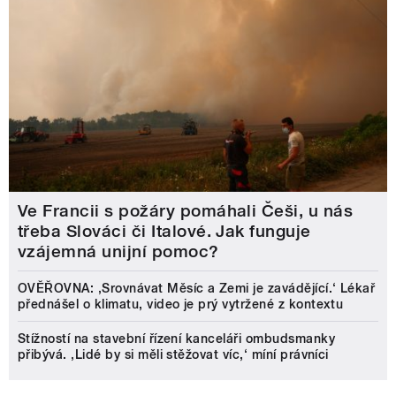
Ve Francii s požáry pomáhali Češi, u nás
třeba Slováci či Italové. Jak funguje
vzájemná unijní pomoc?
OVĚŘOVNA: ‚Srovnávat Měsíc a Zemi je zavádějící.‘ Lékař
přednášel o klimatu, video je prý vytržené z kontextu
Stížností na stavební řízení kanceláři ombudsmanky
přibývá. ‚Lidé by si měli stěžovat víc,‘ míní právníci