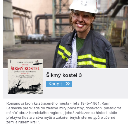
Šikmý kostel 3
Koupit
Románová kronika ztraceného města - léta 1945–1961. Karin
Lednická předkládá do značné míry převratný, dosavadní paradigma
měnící obraz hornického regionu, jehož zahlazenou historii stále
překrývá tlustá vrstva mýtů a zakořeněných stereotypů o „černé
zemi a rudém kraji“.