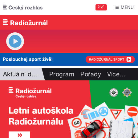
Přejít k hlavnímu obsahu
MENU
ŽIVĚ
Aktuální dění
Program
Pořady
Více
…