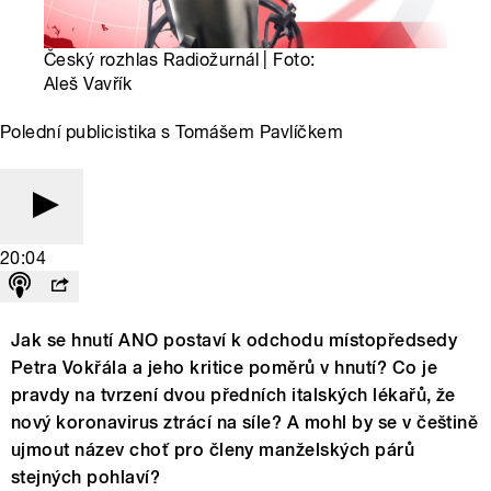
Český rozhlas Radiožurnál | Foto:
Aleš Vavřík
Polední publicistika s Tomášem Pavlíčkem
20:04
Jak se hnutí ANO postaví k odchodu místopředsedy
Petra Vokřála a jeho kritice poměrů v hnutí? Co je
pravdy na tvrzení dvou předních italských lékařů, že
nový koronavirus ztrácí na síle? A mohl by se v češtině
ujmout název choť pro členy manželských párů
stejných pohlaví?