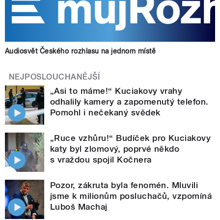
Audiosvět Českého rozhlasu na jednom místě
NEJPOSLOUCHANĚJŠÍ
„Asi to máme!“ Kuciakovy vrahy
odhalily kamery a zapomenutý telefon.
Pomohl i nečekaný svědek
„Ruce vzhůru!“ Budíček pro Kuciakovy
katy byl zlomový, poprvé někdo
s vraždou spojil Kočnera
Pozor, zákruta byla fenomén. Mluvili
jsme k milionům posluchačů, vzpomíná
Luboš Machaj