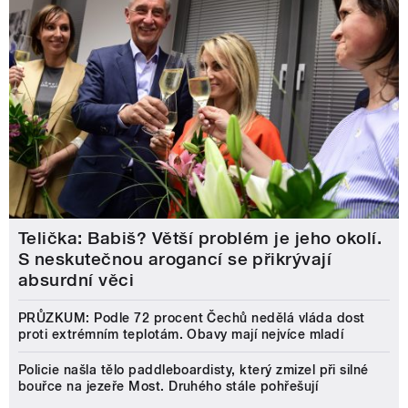
Telička: Babiš? Větší problém je jeho okolí.
S neskutečnou arogancí se přikrývají
absurdní věci
PRŮZKUM: Podle 72 procent Čechů nedělá vláda dost
proti extrémním teplotám. Obavy mají nejvíce mladí
Policie našla tělo paddleboardisty, který zmizel při silné
bouřce na jezeře Most. Druhého stále pohřešují