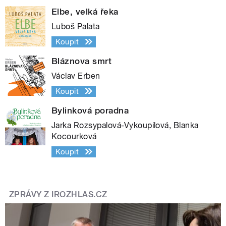
Elbe, velká řeka
Luboš Palata
Koupit
Bláznova smrt
Václav Erben
Koupit
Bylinková poradna
Jarka Rozsypalová-Vykoupilová, Blanka
Kocourková
Koupit
ZPRÁVY Z IROZHLAS.CZ