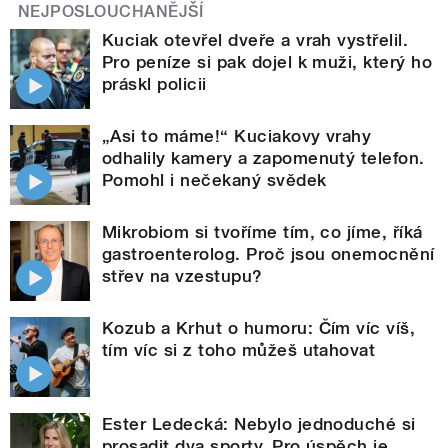
NEJPOSLOUCHANĚJŠÍ
Kuciak otevřel dveře a vrah vystřelil.
Pro peníze si pak dojel k muži, který ho
práskl policii
„Asi to máme!“ Kuciakovy vrahy
odhalily kamery a zapomenutý telefon.
Pomohl i nečekaný svědek
Mikrobiom si tvoříme tím, co jíme, říká
gastroenterolog. Proč jsou onemocnění
střev na vzestupu?
Kozub a Krhut o humoru: Čím víc víš,
tím víc si z toho můžeš utahovat
Ester Ledecká: Nebylo jednoduché si
prosadit dva sporty. Pro úspěch je