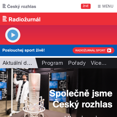
Přejít k hlavnímu obsahu
MENU
ŽIVĚ
Aktuální dění
Program
Pořady
Více
…