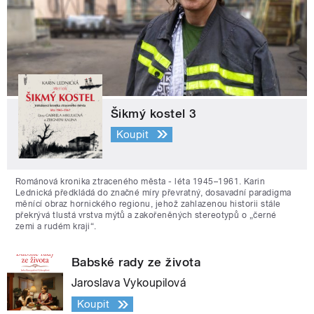
Šikmý kostel 3
Koupit
Románová kronika ztraceného města - léta 1945–1961. Karin
Lednická předkládá do značné míry převratný, dosavadní paradigma
měnící obraz hornického regionu, jehož zahlazenou historii stále
překrývá tlustá vrstva mýtů a zakořeněných stereotypů o „černé
zemi a rudém kraji“.
Babské rady ze života
Jaroslava Vykoupilová
Koupit