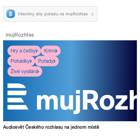
Všechny díly pořadu na mujRozhlas
mujRozhlas
Hry a četby
Krimi
Pohádky
Pořady
Živé vysílání
Audiosvět Českého rozhlasu na jednom místě