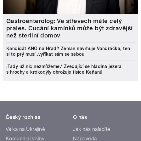
Gastroenterolog: Ve střevech máte celý
prales. Cucání kamínků může být zdravější
než sterilní domov
Kandidát ANO na Hrad? Zeman navrhuje Vondráčka, ten
si to prý musí ‚vyříkat sám se sebou‘
‚Tady už nic nezmůžeme.‘ Zvedající se hladina jezera
s hrochy a krokodýly ohrožuje tisíce Keňanů
Český rozhlas
O nás
Válka na Ukrajině
Jak nás naladíte
Komunální volby
Nápověda