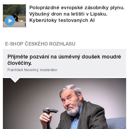
Poloprázdné evropské zásobníky plynu.
Výbušný dron na letišti v Lipsku.
Kyberútoky testovaných AI
E-SHOP ČESKÉHO ROZHLASU
Přijměte pozvání na úsměvný doušek moudré
člověčiny.
František Novotný, moderátor