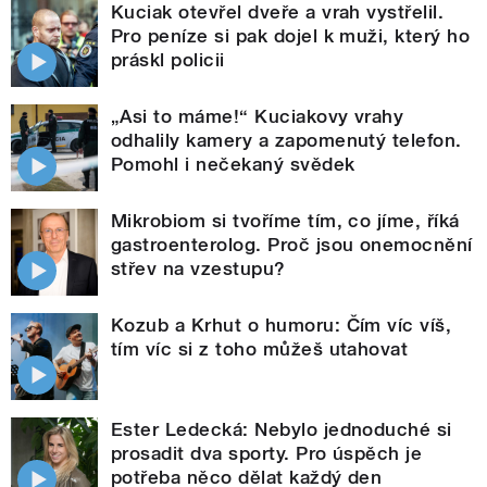
Kuciak otevřel dveře a vrah vystřelil.
Pro peníze si pak dojel k muži, který ho
práskl policii
„Asi to máme!“ Kuciakovy vrahy
odhalily kamery a zapomenutý telefon.
Pomohl i nečekaný svědek
Mikrobiom si tvoříme tím, co jíme, říká
gastroenterolog. Proč jsou onemocnění
střev na vzestupu?
Kozub a Krhut o humoru: Čím víc víš,
tím víc si z toho můžeš utahovat
Ester Ledecká: Nebylo jednoduché si
prosadit dva sporty. Pro úspěch je
potřeba něco dělat každý den