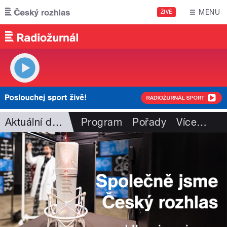
Přejít k hlavnímu obsahu
MENU
ŽIVĚ
Aktuální dění
Program
Pořady
Více
…