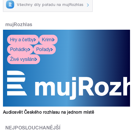
Všechny díly pořadu na mujRozhlas
mujRozhlas
Hry a četby
Krimi
Pohádky
Pořady
Živé vysílání
Audiosvět Českého rozhlasu na jednom místě
NEJPOSLOUCHANĚJŠÍ