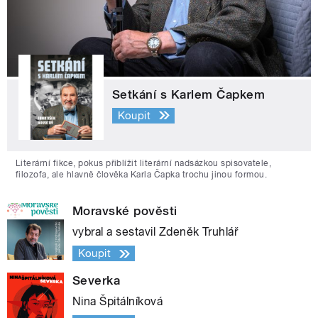
Setkání s Karlem Čapkem
Koupit
Literární fikce, pokus přiblížit literární nadsázkou spisovatele,
filozofa, ale hlavně člověka Karla Čapka trochu jinou formou.
Moravské pověsti
vybral a sestavil Zdeněk Truhlář
Koupit
Severka
Nina Špitálníková