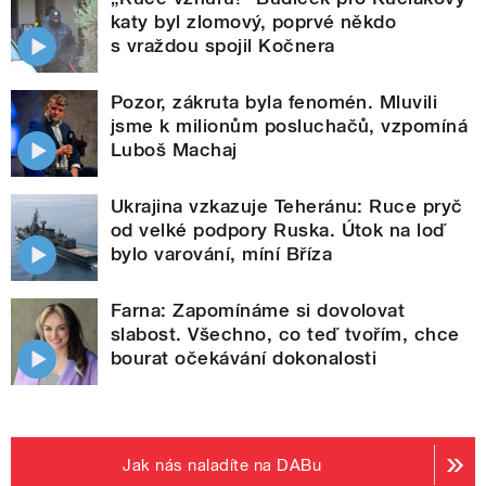
katy byl zlomový, poprvé někdo
s vraždou spojil Kočnera
Pozor, zákruta byla fenomén. Mluvili
jsme k milionům posluchačů, vzpomíná
Luboš Machaj
Ukrajina vzkazuje Teheránu: Ruce pryč
od velké podpory Ruska. Útok na loď
bylo varování, míní Bříza
Farna: Zapomínáme si dovolovat
slabost. Všechno, co teď tvořím, chce
bourat očekávání dokonalosti
Jak nás naladíte na DABu