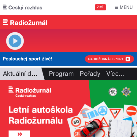
Přejít k hlavnímu obsahu
MENU
ŽIVĚ
Aktuální dění
Program
Pořady
Více
…