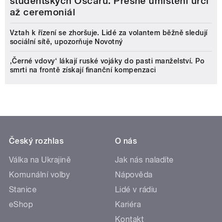
studentských Oscarů. Přesné umístění určí
až ceremoniál
Vztah k řízení se zhoršuje. Lidé za volantem běžně sledují
sociální sítě, upozorňuje Novotný
‚Černé vdovy‘ lákají ruské vojáky do pasti manželství. Po
smrti na frontě získají finanční kompenzaci
Český rozhlas
O nás
Válka na Ukrajině
Jak nás naladíte
Komunální volby
Nápověda
Stanice
Lidé v rádiu
eShop
Kariéra
Kontakt