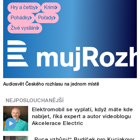
Hry a četby
Krimi
Pohádky
Pořady
Živé vysílání
Audiosvět Českého rozhlasu na jednom místě
NEJPOSLOUCHANĚJŠÍ
Elektromobil se vyplatí, když máte kde
nabíjet, říká expert a autor videoblogu
Akcelerace Electric
„Ruce vzhůru!“ Budíček pro Kuciakovy