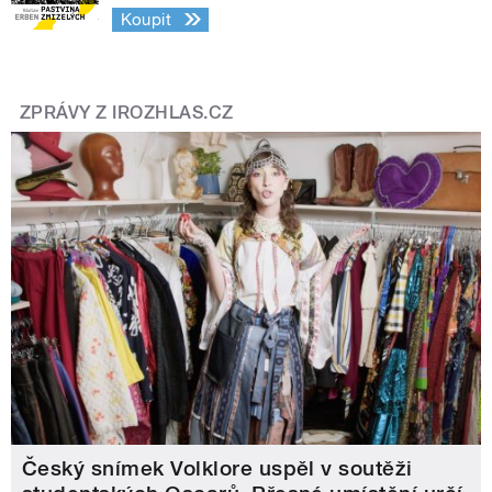
Koupit
ZPRÁVY Z IROZHLAS.CZ
Český snímek Volklore uspěl v soutěži