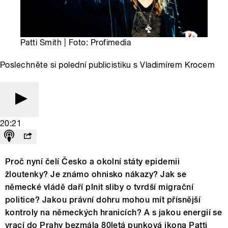
Patti Smith | Foto: Profimedia
Poslechněte si polední publicistiku s Vladimírem Krocem
20:21
Proč nyní čelí Česko a okolní státy epidemii
žloutenky? Je známo ohnisko nákazy? Jak se
německé vládě daří plnit sliby o tvrdší migrační
politice? Jakou právní dohru mohou mít přísnější
kontroly na německých hranicích? A s jakou energií se
vrací do Prahy bezmála 80letá punková ikona Patti