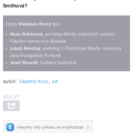
Smithová?
Hosty
Vladimíra Kroce
byli:
Hana Roháčová
, primářka Kliniky infekčních nemocí
Fakultní nemocnice Bulovka
Lukáš Novotný
, politolog z Filozofické fakulty Univerzity
Jana Evangelisty Purkyně
Josef Rauvolf
, hudební publicista
autoři:
Vladimír Kroc
,
krt
Všechny díly pořadu na mujRozhlas