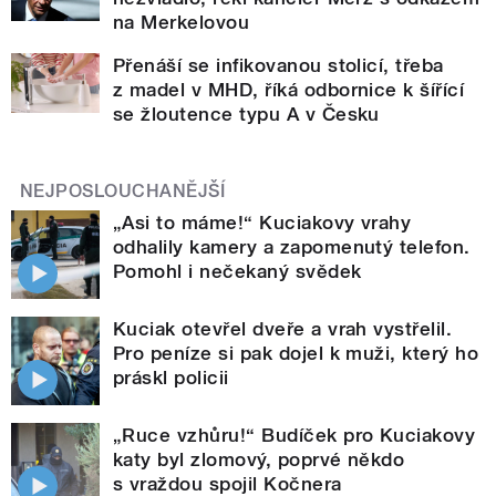
na Merkelovou
Přenáší se infikovanou stolicí, třeba
z madel v MHD, říká odbornice k šířící
se žloutence typu A v Česku
NEJPOSLOUCHANĚJŠÍ
„Asi to máme!“ Kuciakovy vrahy
odhalily kamery a zapomenutý telefon.
Pomohl i nečekaný svědek
Kuciak otevřel dveře a vrah vystřelil.
Pro peníze si pak dojel k muži, který ho
práskl policii
„Ruce vzhůru!“ Budíček pro Kuciakovy
katy byl zlomový, poprvé někdo
s vraždou spojil Kočnera