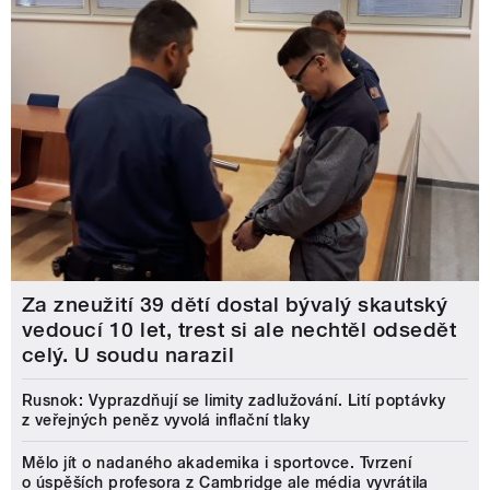
Za zneužití 39 dětí dostal bývalý skautský
vedoucí 10 let, trest si ale nechtěl odsedět
celý. U soudu narazil
Rusnok: Vyprazdňují se limity zadlužování. Lití poptávky
z veřejných peněz vyvolá inflační tlaky
Mělo jít o nadaného akademika i sportovce. Tvrzení
o úspěších profesora z Cambridge ale média vyvrátila