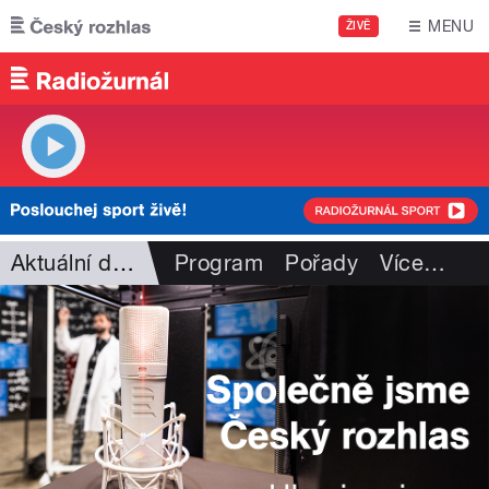
Přejít k hlavnímu obsahu
MENU
ŽIVĚ
Aktuální dění
Program
Pořady
Více
…