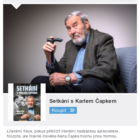
Setkání s Karlem Čapkem
Koupit
Literární fikce, pokus přiblížit literární nadsázkou spisovatele,
filozofa, ale hlavně člověka Karla Čapka trochu jinou formou.