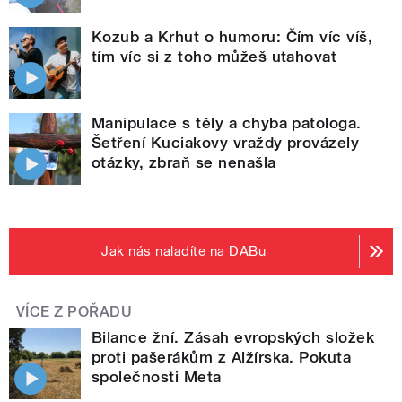
Kozub a Krhut o humoru: Čím víc víš,
tím víc si z toho můžeš utahovat
Manipulace s těly a chyba patologa.
Šetření Kuciakovy vraždy provázely
otázky, zbraň se nenašla
Jak nás naladíte na DABu
VÍCE Z POŘADU
Bilance žní. Zásah evropských složek
proti pašerákům z Alžírska. Pokuta
společnosti Meta