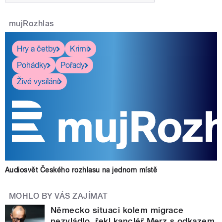
mujRozhlas
Hry a četby
Krimi
Pohádky
Pořady
Živé vysílání
Audiosvět Českého rozhlasu na jednom místě
MOHLO BY VÁS ZAJÍMAT
Německo situaci kolem migrace
nezvládlo, řekl kancléř Merz s odkazem