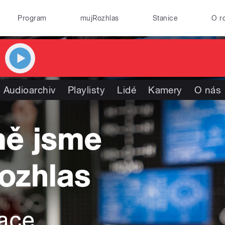
Program
mujRozhlas
Stanice
O r
Audioarchiv
Playlisty
Lidé
Kamery
O nás