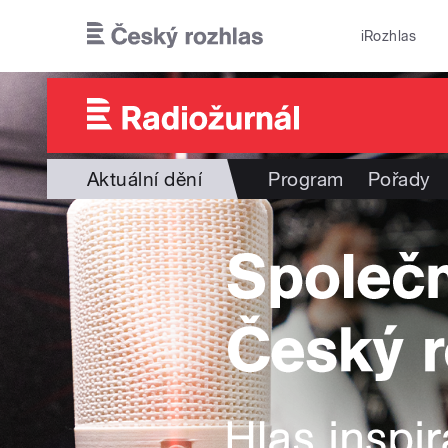
Přejít k hlavnímu obsahu
iRozhlas
Aktuální dění
Program
Pořady