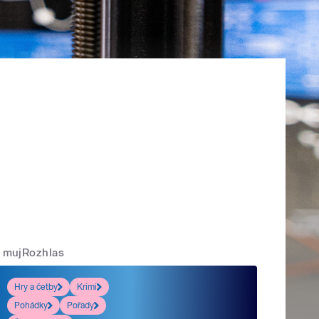
mujRozhlas
Hry a četby
Krimi
Pohádky
Pořady