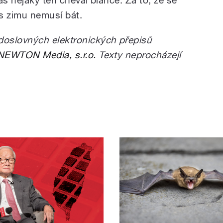
ás nějaký ten cheval blance. Za to, že se
s zimu nemusí bát.
oslovných elektronických přepisů
NEWTON Media, s.r.o.
Texty neprocházejí