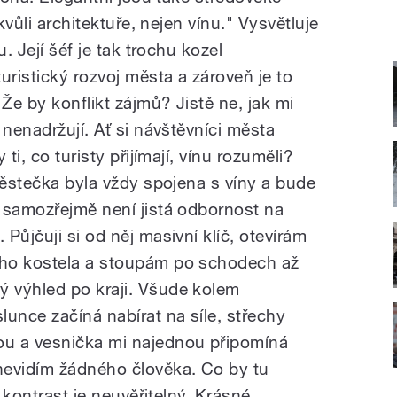
kvůli architektuře, nejen vínu." Vysvětluje
. Její šéf je tak trochu kozel
uristický rozvoj města a zároveň je to
e by konflikt zájmů? Jistě ne, jak mi
 nenadržují. Ať si návštěvníci města
ti, co turisty přijímají, vínu rozuměli?
městečka byla vždy spojena s víny a bude
 samozřejmě není jistá odbornost na
Půjčuji si od něj masivní klíč, otevírám
ho kostela a stoupám po schodech až
 výhled po kraji. Všude kolem
unce začíná nabírat na síle, střechy
u a vesnička mi najednou připomíná
nevidím žádného člověka. Co by tu
n kontrast je neuvěřitelný. Krásné