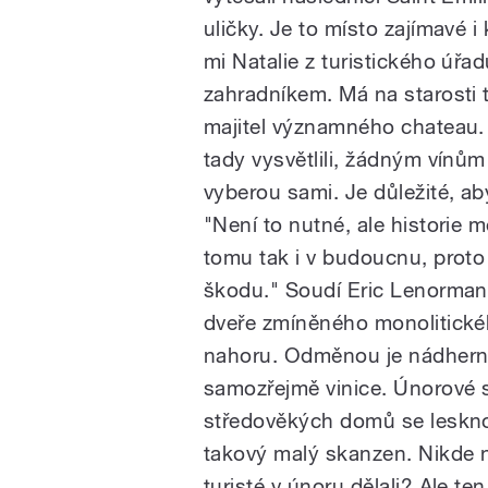
uličky. Je to místo zajímavé i 
mi Natalie z turistického úřadu
zahradníkem. Má na starosti t
pause
majitel významného chateau. Ž
tady vysvětlili, žádným vínům
vyberou sami. Je důležité, aby 
"Není to nutné, ale historie 
tomu tak i v budoucnu, proto
škodu." Soudí Eric Lenorman. 
dveře zmíněného monolitické
nahoru. Odměnou je nádherný
samozřejmě vinice. Únorové sl
středověkých domů se leskno
takový malý skanzen. Nikde 
turisté v únoru dělali? Ale te