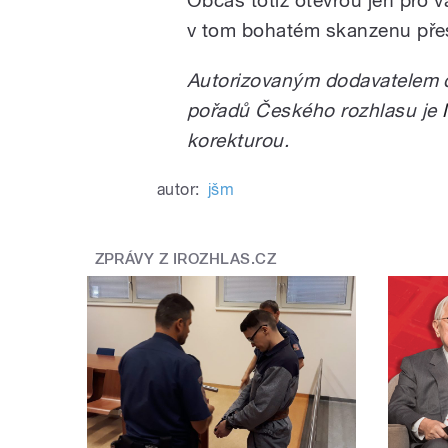
Občas totiž otevřou jen pro v
v tom bohatém skanzenu pře
Autorizovaným dodavatelem d
pořadů Českého rozhlasu je
korekturou.
autor:
jšm
ZPRÁVY Z IROZHLAS.CZ