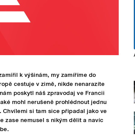
zamířil k výšinám, my zamíříme do
opě cestuje v zimě, nikde nenarazíte
ou nám poskytl náš zpravodaj ve Francii
 také mohl nerušeně prohlédnout jednu
. Chvílemi si tam sice připadal jako ve
se zase nemusel s nikým dělit a navíc
ebe.