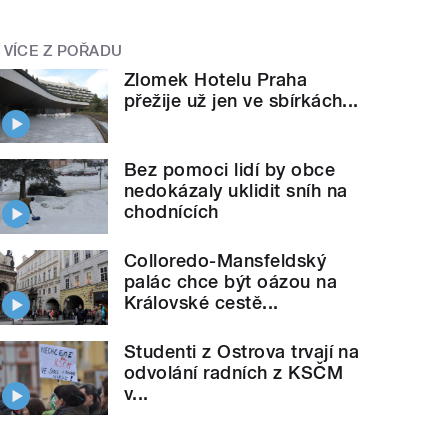
VÍCE Z POŘADU
Zlomek Hotelu Praha
přežije už jen ve sbírkách...
Bez pomoci lidí by obce
nedokázaly uklidit sníh na
chodnících
Colloredo-Mansfeldský
palác chce být oázou na
Královské cestě...
Studenti z Ostrova trvají na
odvolání radních z KSČM
v...