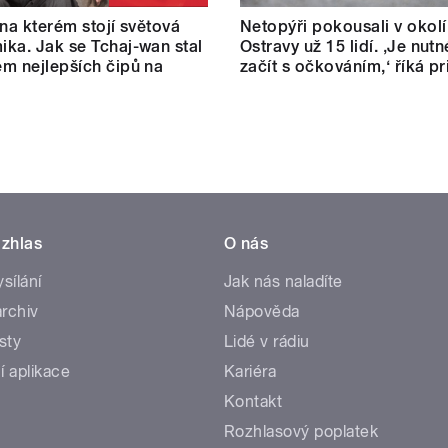
 na kterém stojí světová
Netopýři pokousali v okolí
ka. Jak se Tchaj-wan stal
Ostravy už 15 lidí. ‚Je nut
m nejlepších čipů na
začít s očkováním,‘ říká p
zhlas
O nás
ysílání
Jak nás naladíte
rchiv
Nápověda
sty
Lidé v rádiu
í aplikace
Kariéra
Kontakt
Rozhlasový poplatek