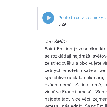
Pohlednice z vesničky v 
3:29
Pohlednice z vesničky
Play
Jan ŠMÍD:
Saint Emilion je vesnička, k
se rozkládají nejdražší světov
ze středověku a obdivujete ví
četných vinoték, říkáte si, že
spolehlivě udělalo milionáře,
/
ovšem neměl. Zajímalo mě, ja
vinař ve Francii smeká. "Samo
najdete tady více věcí, zejmé
vytesali následníci Saint Emi