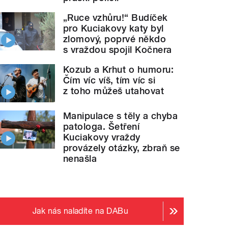
„Ruce vzhůru!“ Budíček
pro Kuciakovy katy byl
ji
Bordeux
" style="">
Pohlednice z vesničky v kraji
Bo
zlomový, poprvé někdo
s vraždou spojil Kočnera
Kozub a Krhut o humoru:
Čím víc víš, tím víc si
z toho můžeš utahovat
Manipulace s těly a chyba
patologa. Šetření
Kuciakovy vraždy
provázely otázky, zbraň se
nenašla
Jak nás naladíte na DABu