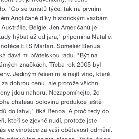
o. "Co se turistů týče, tak na prvním
uhém Angličané díky historickým vazbám
z Austrálie, Belgie. Jen Američanů je
tady hýbat až od jara," připomíná Natalie.
vinotéce ETS Martan. Someliér Benua
a dává mi přátelskou radu. "Být na
námých značkách. Třeba rok 2005 byl
eny. Jediným řešením je najít víno, které
 za dobrou cenu, ale protože všichni
 ceny jdou nahoru. Nezapomínejte, že
noha chateau polovinu produkce ještě
udů do lahví," říká Benoa. A proč tedy do
i, kteří se zjevně nudí, protože jste
 vás ve vinotéce za vaši obětavost odmění.