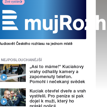
Živé vysílání
Audiosvět Českého rozhlasu na jednom místě
NEJPOSLOUCHANĚJŠÍ
„Asi to máme!“ Kuciakovy
vrahy odhalily kamery a
zapomenutý telefon.
Pomohl i nečekaný svědek
Kuciak otevřel dveře a vrah
vystřelil. Pro peníze si pak
dojel k muži, který ho
práskl policii