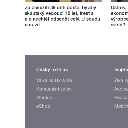
Za zneužití 39 dětí dostal bývalý
Ostrov,
skautský vedoucí 10 let, trest si
ekonomi
ale nechtěl odsedět celý. U soudu
výrobce
narazil
světě?
Český rozhlas
mujRo
Válka na Ukrajině
Živé v
Komunální volby
Audioa
Stanice
Podca
eShop
Mobiln