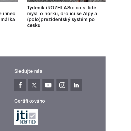
Týdeník iROZHLASu: co si lidé
né ihned
myslí o horku, drolící se Alpy a
rimářka
(polo)prezidentský systém po
česku
Sledujte nás
Certifikováno