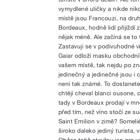
vymydlené uličky a nikde nikd
místě jsou Francouzi, na dr
Bordeaux, hodně lidí přijíždí 
nějak méně. Ale začíná se to 
Zastavuji se v podivuhodné 
Gaiar odloží masku obchodník
vašem místě, tak nejdu po z
jedinečný a jedinečné jsou i c
není tak známé. To dostanete
chtějí cheval blanci ousone,
tady v Bordeaux prodají v m
před tím, než víno stočí ze s
Saint Emilion v zimě? Someliéř
široko daleko jediný turista,