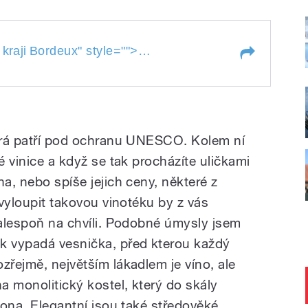
Pohlednice z vesničky v kra
kraji
Bordeux
" style="">
 v kraji
Bordeux
terá patří pod ochranu UNESCO. Kolem ní
é vinice a když se tak procházíte uličkami
na, nebo spíše jejich ceny, některé z
 vyloupit takovou vinotéku by z vás
 alespoň na chvíli. Podobné úmysly jsem
k vypadá vesnička, před kterou každý
zřejmě, největším lákadlem je víno, ale
na monolitický kostel, který do skály
liona. Elegantní jsou také středověké