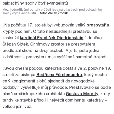
Mezi jednotlivými portály průčelí jsou na pilastrech pod baldachýny
sochy čtyř evangelistů
|
foto:
Václav Žmolík
„Na počátku 17. století byl vybudován velký
presbytář
a
krypty pod ním. O tuto nejzásadnější přestavbu se
zasloužil
kardinál František Diettrichstein
,“ doplňuje
Štěpán Sittek. Chrámový prostor se presbytářem
prodloužil skoro na dvojnásobek. A je tu ještě jedna
zvláštnost – presbyterium je vyšší než samotné trojlodí.
„Svou dnešní podobu katedrála dostala ve 2. polovině 19.
století za biskupa
Bedřicha Fürstenberka
, který nechal
celý konglomerát slohů sjednotit do novogotické
podoby,“ vysvětluje můj průvodce. Přestavovalo se podle
plánů arcibiskupského architekta
Gustava Meretty
, který
tehdy ke stavbě připojil i největší dominantu katedrály –
velkou jižní věž.