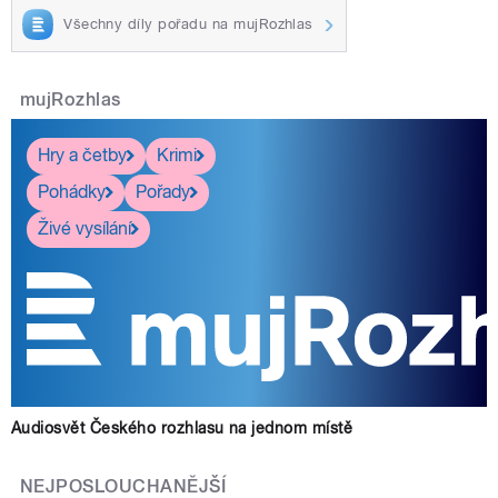
Všechny díly pořadu na mujRozhlas
mujRozhlas
Hry a četby
Krimi
Pohádky
Pořady
Živé vysílání
Audiosvět Českého rozhlasu na jednom místě
NEJPOSLOUCHANĚJŠÍ