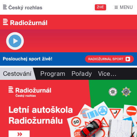
Přejít k hlavnímu obsahu
MENU
ŽIVĚ
Cestování
Program
Pořady
Více
…