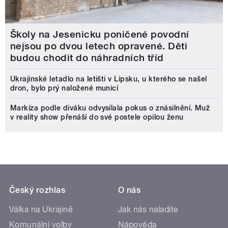
Školy na Jesenicku poničené povodní
nejsou po dvou letech opravené. Děti
budou chodit do náhradních tříd
Ukrajinské letadlo na letišti v Lipsku, u kterého se našel
dron, bylo prý naložené municí
Markíza podle diváku odvysílala pokus o znásilnění. Muž
v reality show přenáší do své postele opilou ženu
Český rozhlas
O nás
Válka na Ukrajině
Jak nás naladíte
Komunální volby
Nápověda