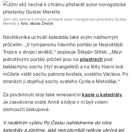
Jižní věž nechal k chrámu přistavět autor novogotické přestavby Gustav
Meretta
|
foto:
Václav Žmolík
Návštěvníka uchvátí katedrála také svým nádherným
průčelím. „V tympanonu hlavního portálu je Nejsvětější
Trojice s dvojicí andělů,“ popisuje Štěpán Sittek. „Mezi
jednotlivými portály průčelí jsou na
pilastrech
pod
baldachýny sochy čtyř evangelistů a na štítu hlavní lodi
můžete vidět sochu patrona kostela, svatého Václava. Po
stranách ji doplňují sochy svatého Cyrila a Metoděje.“
Za povšimnutí stojí také renesanční
kaple u katedrály
.
Je zasvěcena svaté Anně a kdysi v ní byli voleni
olomoučtí biskupové.
V nedělním výletu Po Česku nahlédneme do nitra
katedrály a zjistíme, jaké nejvzácnější relikvie ukrývá její