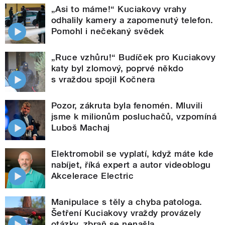
„Asi to máme!“ Kuciakovy vrahy
odhalily kamery a zapomenutý telefon.
Pomohl i nečekaný svědek
„Ruce vzhůru!“ Budíček pro Kuciakovy
katy byl zlomový, poprvé někdo
s vraždou spojil Kočnera
Pozor, zákruta byla fenomén. Mluvili
jsme k milionům posluchačů, vzpomíná
Luboš Machaj
Elektromobil se vyplatí, když máte kde
nabíjet, říká expert a autor videoblogu
Akcelerace Electric
Manipulace s těly a chyba patologa.
Šetření Kuciakovy vraždy provázely
otázky, zbraň se nenašla