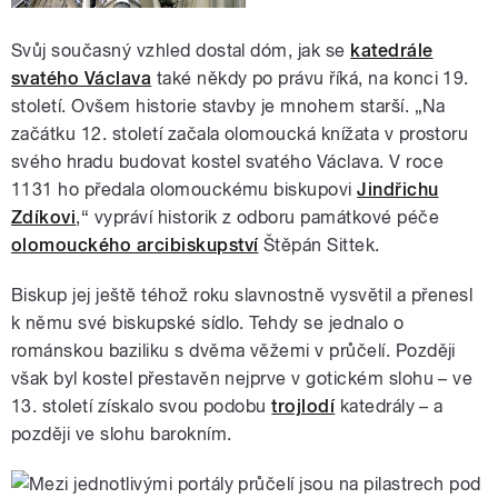
Svůj současný vzhled dostal dóm, jak se
katedrále
svatého Václava
také někdy po právu říká, na konci 19.
století. Ovšem historie stavby je mnohem starší. „Na
začátku 12. století začala olomoucká knížata v prostoru
svého hradu budovat kostel svatého Václava. V roce
1131 ho předala olomouckému biskupovi
Jindřichu
Zdíkovi
,“ vypráví historik z odboru památkové péče
olomouckého arcibiskupství
Štěpán Sittek.
Biskup jej ještě téhož roku slavnostně vysvětil a přenesl
k němu své biskupské sídlo. Tehdy se jednalo o
románskou baziliku s dvěma věžemi v průčelí. Později
však byl kostel přestavěn nejprve v gotickém slohu – ve
13. století získalo svou podobu
trojlodí
katedrály – a
později ve slohu barokním.