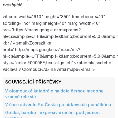
presbytář.
<iframe width="610" height="350" frameborder="0"
scrolling="no" marginheight="0" marginwidth="0"
src="https://maps.google.cz/maps/ms?
hl=cs&amp;ie=UTF8&amp;t=k&amp;brcurrent=5,0,0&am
<br /><small>Zobrazit <a
href="http://maps.google.cz/maps/ms?
hl=cs&amp;ie=UTF8&amp;t=k&amp;brcurrent=5,0,0&am
style="color:#0000FF;text-align:left">katedrálu svatého
Václava v Olomouci</a> na větší mapě</small>
SOUVISEJÍCÍ PŘÍSPĚVKY
V olomoucké katedrále najdete černou madonu i
vzácné relikvie
V čase adventu Po Česku po církevních památkách
Gotika, baroko i expresivní umění pod jednou