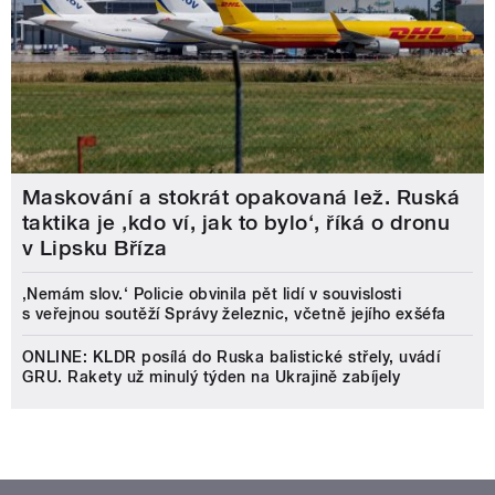
Maskování a stokrát opakovaná lež. Ruská
taktika je ‚kdo ví, jak to bylo‘, říká o dronu
v Lipsku Bříza
‚Nemám slov.‘ Policie obvinila pět lidí v souvislosti
s veřejnou soutěží Správy železnic, včetně jejího exšéfa
ONLINE: KLDR posílá do Ruska balistické střely, uvádí
GRU. Rakety už minulý týden na Ukrajině zabíjely