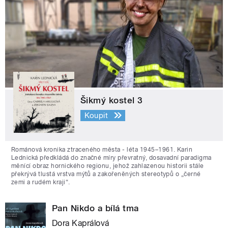
Šikmý kostel 3
Koupit
Románová kronika ztraceného města - léta 1945–1961. Karin
Lednická předkládá do značné míry převratný, dosavadní paradigma
měnící obraz hornického regionu, jehož zahlazenou historii stále
překrývá tlustá vrstva mýtů a zakořeněných stereotypů o „černé
zemi a rudém kraji“.
Pan Nikdo a bílá tma
Dora Kaprálová