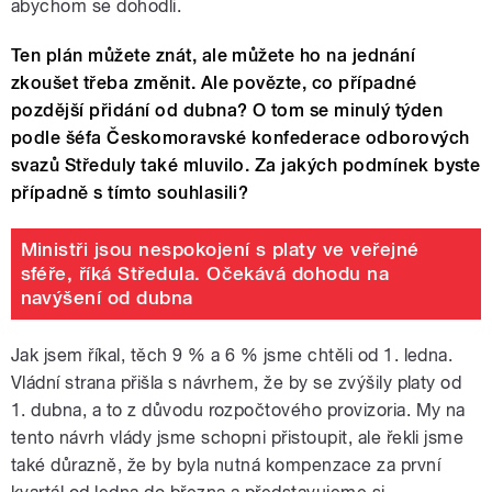
abychom se dohodli.
Ten plán můžete znát, ale můžete ho na jednání
zkoušet třeba změnit. Ale povězte, co případné
pozdější přidání od dubna? O tom se minulý týden
podle šéfa Českomoravské konfederace odborových
svazů Středuly také mluvilo. Za jakých podmínek byste
případně s tímto souhlasili?
Ministři jsou nespokojení s platy ve veřejné
sféře, říká Středula. Očekává dohodu na
navýšení od dubna
Jak jsem říkal, těch 9 % a 6 % jsme chtěli od 1. ledna.
Vládní strana přišla s návrhem, že by se zvýšily platy od
1. dubna, a to z důvodu rozpočtového provizoria. My na
tento návrh vlády jsme schopni přistoupit, ale řekli jsme
také důrazně, že by byla nutná kompenzace za první