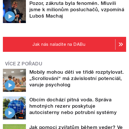
Pozor, zákruta byla fenomén. Mluvili
jsme k milionům posluchačů, vzpomíná
Luboš Machaj
Jak nás naladíte na DABu
VÍCE Z POŘADU
Mobily mohou děti ve třídě rozptylovat.
„Scrollování“ má závislostní potenciál,
varuje psycholog
Obcím dochází pitná voda. Správa
hmotných rezerv poskytuje
autocisterny nebo potrubní systémy
Jak pomoci zvířatům během veder? Ve