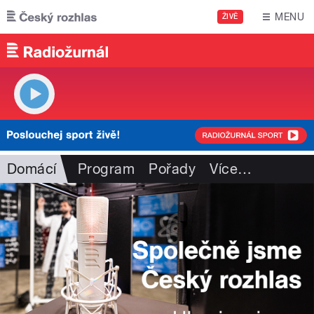
Přejít k hlavnímu obsahu
MENU
ŽIVĚ
Domácí
Program
Pořady
Více
…