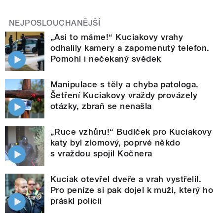
NEJPOSLOUCHANĚJŠÍ
„Asi to máme!“ Kuciakovy vrahy
odhalily kamery a zapomenutý telefon.
Pomohl i nečekaný svědek
Manipulace s těly a chyba patologa.
Šetření Kuciakovy vraždy provázely
otázky, zbraň se nenašla
„Ruce vzhůru!“ Budíček pro Kuciakovy
katy byl zlomový, poprvé někdo
s vraždou spojil Kočnera
Kuciak otevřel dveře a vrah vystřelil.
Pro peníze si pak dojel k muži, který ho
práskl policii