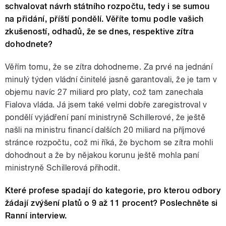
schvalovat návrh státního rozpočtu, tedy i se sumou
na přidání, příští pondělí. Věříte tomu podle vašich
zkušeností, odhadů, že se dnes, respektive zítra
dohodnete?
Věřím tomu, že se zítra dohodneme. Za prvé na jednání
minulý týden vládní činitelé jasně garantovali, že je tam v
objemu navíc 27 miliard pro platy, což tam zanechala
Fialova vláda. Já jsem také velmi dobře zaregistroval v
pondělí vyjádření paní ministryně Schillerové, že ještě
našli na ministru financí dalších 20 miliard na příjmové
stránce rozpočtu, což mi říká, že bychom se zítra mohli
dohodnout a že by nějakou korunu ještě mohla paní
ministryně Schillerová přihodit.
Které profese spadají do kategorie, pro kterou odbory
žádají zvýšení platů o 9 až 11 procent? Poslechněte si
Ranní interview.