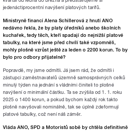
kvartál od ledna do března a představujeme si
jedenáctiprocentní navýšení platových tarifů.
Ministryně financí Alena Schillerová z hnutí ANO
nedávno řekla, že by platy úředníků anebo školních
kuchařek, tedy těch, kteří spadají do nejnižší platové
tabulky, na které jsme před chvílí také vzpomněli,
mohly plošně vzrůst ještě za leden o 2200 korun. To by
bylo pro odbory přijatelné?
Popravdě, my jsme odmítli. Já jsem rád, že odmítli i
zástupci zaměstnavatelů územně samosprávných celků
minulý týden na jednání s vládními činiteli to plošné
navýšení o minimální částku. Ta se zvýšila od 1. 1. roku
2025 o 1400 korun, a pokud bychom každý rok takto
plošně navyšovali nominálně, tak se úplně zdeformují
platové tabulky, což není náš záměr.
Vláda ANO, SPD a Motoristů sobě by chtěla definitivně