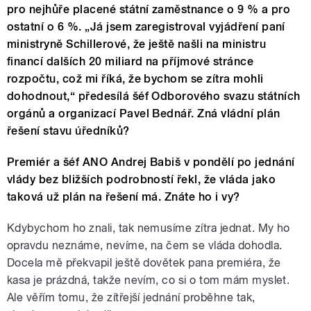
pro nejhůře placené státní zaměstnance o 9 % a pro
ostatní o 6 %. „Já jsem zaregistroval vyjádření paní
ministryně Schillerové, že ještě našli na ministru
financí dalších 20 miliard na příjmové stránce
rozpočtu, což mi říká, že bychom se zítra mohli
dohodnout,“ předesílá šéf Odborového svazu státních
orgánů a organizací Pavel Bednář. Zná vládní plán
řešení stavu úředníků?
Premiér a šéf ANO Andrej Babiš v pondělí po jednání
vlády bez bližších podrobností řekl, že vláda jako
taková už plán na řešení má. Znáte ho i vy?
Kdybychom ho znali, tak nemusíme zítra jednat. My ho
opravdu neznáme, nevíme, na čem se vláda dohodla.
Docela mě překvapil ještě dovětek pana premiéra, že
kasa je prázdná, takže nevím, co si o tom mám myslet.
Ale věřím tomu, že zítřejší jednání proběhne tak,