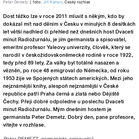
Peter Demetz
|
foto:
Jiří Kamen
,
Český rozhlas
Dost těžko lze v roce 2011 mluvit s někým, kdo by
dokázal mít nad děním v Česku v minulých 8 desítkách
let větší nadhled či přehled než dnešních host Dvaceti
minut Radiožurnálu, je jím germanista a spisovatel,
emeritní profesor Yaleovy univerzity, člověk, který se
narodil v českožidovskoněmecké rodině v roce 1922,
tedy před 89 lety. Za války byl totálně nasazen a
vězněn, po roce 48 emigroval do Německa, od roku
1953 žije ve Spojených státech amerických. Mezi jeho
nejznámější knihy, alespoň nejznámější v České
republice patří Praha černá a zlatá nebo Dějiště
Čechy. Přeji dobré odpoledne u poslechu Dvaceti
minut Radiožurnálu. Mým dnešním hostem je
germanista Peter Demetz. Dobrý den, pane profesore,
vítejte v rozhlase.
Peter DEMETZ, germanista, spisovatel: