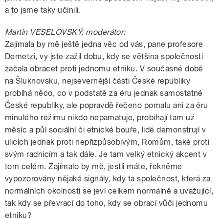
a to jsme taky učinili.
Martin VESELOVSKÝ, moderátor:
Zajímala by mě ještě jedna věc od vás, pane profesore
Demetzi, vy jste zažil dobu, kdy se většina společnosti
začala obracet proti jednomu etniku. V současné době
na Šluknovsku, nejsevernější části České republiky
probíhá něco, co v podstatě za éru jednak samostatné
České republiky, ale popravdě řečeno pomalu ani za éru
minulého režimu nikdo nepamatuje, probíhají tam už
měsíc a půl sociální či etnické bouře, lidé demonstrují v
ulicích jednak proti nepřizpůsobivým, Romům, také proti
svým radnicím a tak dále. Je tam velký etnický akcent v
tom celém. Zajímalo by mě, jestli máte, řekněme
vypozorovány nějaké signály, kdy ta společnost, která za
normálních okolností se jeví celkem normálně a uvažující,
tak kdy se převrací do toho, kdy se obrací vůči jednomu
etniku?