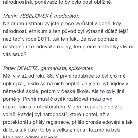
národnostně, poněvadž to by bylo dost obtížné.
Martin VESELOVSKÝ, moderátor:
Na druhou stranu vy jste přece vyrůstal v době, kdy
národnost, etnikum a ten původ byl výrazně důležitější
než teď v roce 2011, tak ten fakt, že jste pocházel
částečně i ze židovské rodiny, ten přece měl velký vliv na
váš osud?
Peter DEMETZ, germanista, spisovatel:
Měl vliv až od roku 38. V první republice to byl pro mě
úplnej ráj, nikdo se na nich neptal. Já jsem byl nejdřív v
německé škole, potom v české škole. Ale to byly jiné
poměry. Prvně musí člověk rozlišovat mezi první
republikou a protektorátem. V první republice se žilo
volně, každej byl národností, kterou chtěl, až v
protektorátu přišly registrace, přišlo pronásledování a tak
dále, a tak dále, to byla velká změna. Ta změna byla
Mnichov jedním slovem.