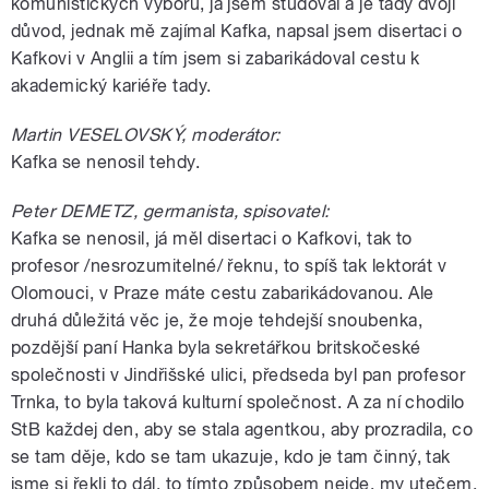
komunistických výborů, já jsem studoval a je tady dvojí
důvod, jednak mě zajímal Kafka, napsal jsem disertaci o
Kafkovi v Anglii a tím jsem si zabarikádoval cestu k
akademický kariéře tady.
Martin VESELOVSKÝ, moderátor:
Kafka se nenosil tehdy.
Peter DEMETZ, germanista, spisovatel:
Kafka se nenosil, já měl disertaci o Kafkovi, tak to
profesor /nesrozumitelné/ řeknu, to spíš tak lektorát v
Olomouci, v Praze máte cestu zabarikádovanou. Ale
druhá důležitá věc je, že moje tehdejší snoubenka,
pozdější paní Hanka byla sekretářkou britskočeské
společnosti v Jindřišské ulici, předseda byl pan profesor
Trnka, to byla taková kulturní společnost. A za ní chodilo
StB každej den, aby se stala agentkou, aby prozradila, co
se tam děje, kdo se tam ukazuje, kdo je tam činný, tak
jsme si řekli to dál, to tímto způsobem nejde, my utečem,