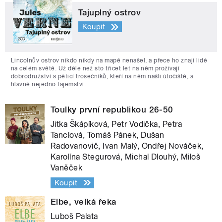
Tajuplný ostrov
Koupit
Lincolnův ostrov nikdo nikdy na mapě nenašel, a přece ho znají lidé
na celém světě. Už déle než sto třicet let na něm prožívají
dobrodružství s pěticí trosečníků, kteří na něm našli útočiště, a
hlavně nejedno tajemství.
Toulky první republikou 26-50
Jitka Škápíková, Petr Vodička, Petra
Tanclová, Tomáš Pánek, Dušan
Radovanovič, Ivan Malý, Ondřej Nováček,
Karolína Stegurová, Michal Dlouhý, Miloš
Vaněček
Koupit
Elbe, velká řeka
Luboš Palata