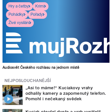
Hry a četby
Krimi
Pohádky
Pořady
Živé vysílání
Audiosvět Českého rozhlasu na jednom místě
NEJPOSLOUCHANĚJŠÍ
„Asi to máme!“ Kuciakovy vrahy
odhalily kamery a zapomenutý telefon.
Pomohl i nečekaný svědek
Kuciak otevřel dveře a vrah vystřelil.