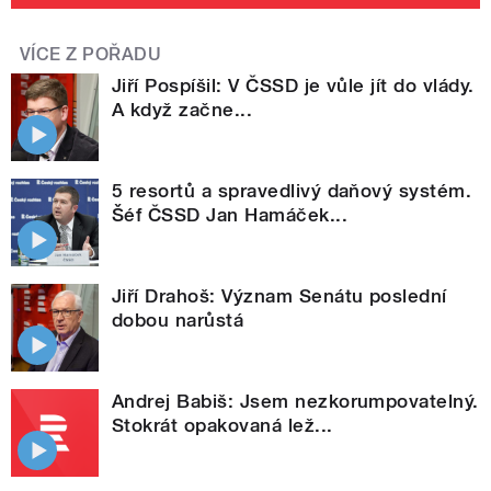
VÍCE Z POŘADU
Jiří Pospíšil: V ČSSD je vůle jít do vlády.
A když začne...
5 resortů a spravedlivý daňový systém.
Šéf ČSSD Jan Hamáček...
Jiří Drahoš: Význam Senátu poslední
dobou narůstá
Andrej Babiš: Jsem nezkorumpovatelný.
Stokrát opakovaná lež...