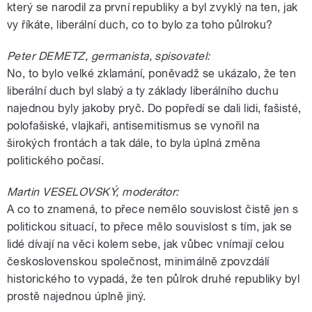
který se narodil za první republiky a byl zvyklý na ten, jak
vy říkáte, liberální duch, co to bylo za toho půlroku?
Peter DEMETZ, germanista, spisovatel:
No, to bylo velké zklamání, poněvadž se ukázalo, že ten
liberální duch byl slabý a ty základy liberálního duchu
najednou byly jakoby pryč. Do popředí se dali lidi, fašisté,
polofašiské, vlajkaři, antisemitismus se vynořil na
širokých frontách a tak dále, to byla úplná změna
politického počasí.
Martin VESELOVSKÝ, moderátor:
A co to znamená, to přece nemělo souvislost čistě jen s
politickou situací, to přece mělo souvislost s tím, jak se
lidé dívají na věci kolem sebe, jak vůbec vnímají celou
československou společnost, minimálně zpovzdálí
historického to vypadá, že ten půlrok druhé republiky byl
prostě najednou úplně jiný.