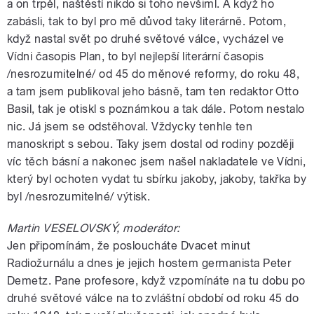
a on trpěl, naštěstí nikdo si toho nevšiml. A když ho
zabásli, tak to byl pro mě důvod taky literárně. Potom,
když nastal svět po druhé světové válce, vycházel ve
Vídni časopis Plan, to byl nejlepší literární časopis
/nesrozumitelné/ od 45 do měnové reformy, do roku 48,
a tam jsem publikoval jeho básně, tam ten redaktor Otto
Basil, tak je otiskl s poznámkou a tak dále. Potom nestalo
nic. Já jsem se odstěhoval. Vždycky tenhle ten
manoskript s sebou. Taky jsem dostal od rodiny později
víc těch básní a nakonec jsem našel nakladatele ve Vídni,
který byl ochoten vydat tu sbírku jakoby, jakoby, takřka by
byl /nesrozumitelné/ výtisk.
Martin VESELOVSKÝ, moderátor:
Jen připomínám, že posloucháte Dvacet minut
Radiožurnálu a dnes je jejich hostem germanista Peter
Demetz. Pane profesore, když vzpomínáte na tu dobu po
druhé světové válce na to zvláštní období od roku 45 do