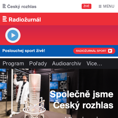
Přejít k hlavnímu obsahu
MENU
ŽIVĚ
Program
Pořady
Audioarchiv
Více
…