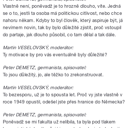
Vlastně není, poněvadž je to hrozně dlouho, víte. Jedná
se o to, jestli ta osoba má politickou citlivost, nebo chce
nahoru někam. Kdyby to byl člověk, který aspiruje být, já
nevímem novin, tak by bylo důležité zjistit, proč vstoupil
do partaje, jak dlouho působil, co tam dělal a tak dále.
Martin VESELOVSKÝ, moderátor:
Ty motivace by pro vás eventuálně byly důležité?
Peter DEMETZ, germanista, spisovatel:
To jsou důležitý, jo, ale těžko to zrekonstruovat.
Martin VESELOVSKÝ, moderátor:
To bezesporu, už je to spousta let. Proč vy jste vlastně v
roce 1949 opustil, odešel jste přes hranice do Německa?
Peter DEMETZ, germanista, spisovatel:
Poněvadž se mi fakulta už nelíbila, ta byla pod tlakem