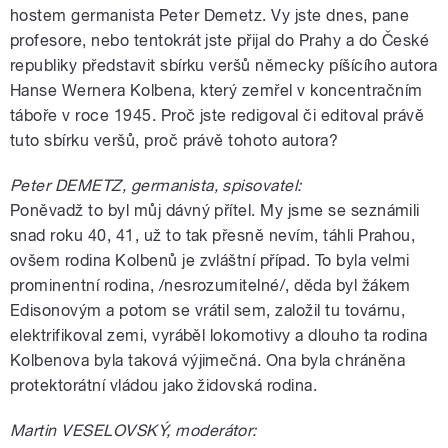
hostem germanista Peter Demetz. Vy jste dnes, pane
profesore, nebo tentokrát jste přijal do Prahy a do České
republiky představit sbírku veršů německy píšícího autora
Hanse Wernera Kolbena, který zemřel v koncentračním
táboře v roce 1945. Proč jste redigoval či editoval právě
tuto sbírku veršů, proč právě tohoto autora?
Peter DEMETZ, germanista, spisovatel:
Poněvadž to byl můj dávný přítel. My jsme se seznámili
snad roku 40, 41, už to tak přesně nevím, táhli Prahou,
ovšem rodina Kolbenů je zvláštní případ. To byla velmi
prominentní rodina, /nesrozumitelné/, děda byl žákem
Edisonovým a potom se vrátil sem, založil tu továrnu,
elektrifikoval zemi, vyráběl lokomotivy a dlouho ta rodina
Kolbenova byla taková výjimečná. Ona byla chráněna
protektorátní vládou jako židovská rodina.
Martin VESELOVSKÝ, moderátor: