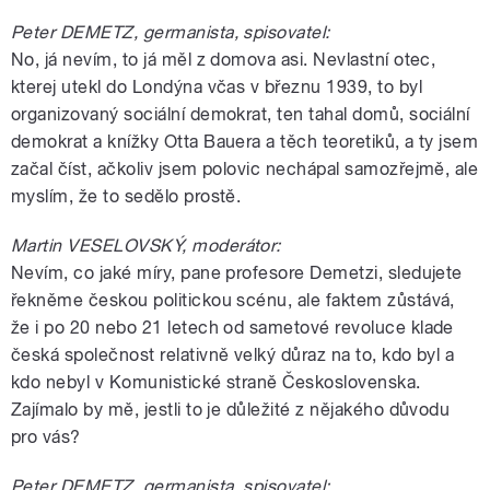
Peter DEMETZ, germanista, spisovatel:
No, já nevím, to já měl z domova asi. Nevlastní otec,
kterej utekl do Londýna včas v březnu 1939, to byl
organizovaný sociální demokrat, ten tahal domů, sociální
demokrat a knížky Otta Bauera a těch teoretiků, a ty jsem
začal číst, ačkoliv jsem polovic nechápal samozřejmě, ale
myslím, že to sedělo prostě.
Martin VESELOVSKÝ, moderátor:
Nevím, co jaké míry, pane profesore Demetzi, sledujete
řekněme českou politickou scénu, ale faktem zůstává,
že i po 20 nebo 21 letech od sametové revoluce klade
česká společnost relativně velký důraz na to, kdo byl a
kdo nebyl v Komunistické straně Československa.
Zajímalo by mě, jestli to je důležité z nějakého důvodu
pro vás?
Peter DEMETZ, germanista, spisovatel: