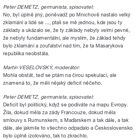
Peter DEMETZ, germanista, spisovatel:
No, byl úplně jiný, poněvadž po Mnichově nastalo velký
zklamání a lidé se ..., ptali se mě jednou, kde jsou ty
základy a ukázalo se, že ty základy nebyly velmi pevné,
že nebyly fundamentální, ale myslím, že základ tehdy
bylo zklamání a zoufalství nad tím, že ta Masarykova
republika neobstála.
Martin VESELOVSKÝ, moderátor:
Mohla obstát, teď se ptám na čirou spekulaci, ale
znamená to, že měli nějaký deficit něčeho.
Peter DEMETZ, germanista, spisovatel:
Deficit byl politický, když se podíváte na mapu Evropy.
Žila, dokud měla za zády Francouze, dokud měla
smlouvy s Rumunskem, s Maďarskem a tak dále, a tak
dále, ale jakmile to všechno odpadalo a Československo
bylo úplně izolováno, tak to zkrachlo.