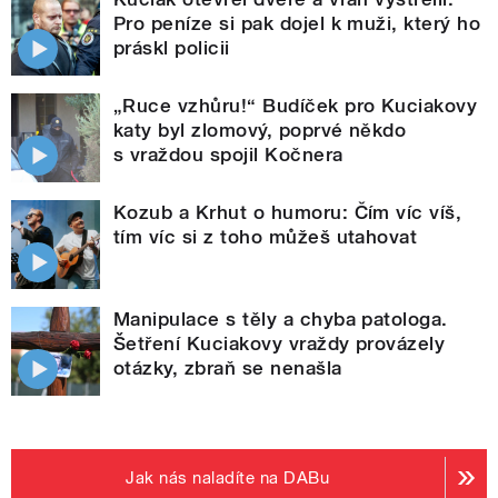
Pro peníze si pak dojel k muži, který ho
práskl policii
„Ruce vzhůru!“ Budíček pro Kuciakovy
katy byl zlomový, poprvé někdo
s vraždou spojil Kočnera
Kozub a Krhut o humoru: Čím víc víš,
tím víc si z toho můžeš utahovat
Manipulace s těly a chyba patologa.
Šetření Kuciakovy vraždy provázely
otázky, zbraň se nenašla
Jak nás naladíte na DABu