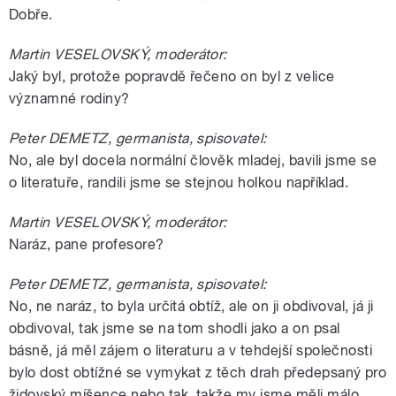
Dobře.
Martin VESELOVSKÝ, moderátor:
Jaký byl, protože popravdě řečeno on byl z velice
významné rodiny?
Peter DEMETZ, germanista, spisovatel:
No, ale byl docela normální člověk mladej, bavili jsme se
o literatuře, randili jsme se stejnou holkou například.
Martin VESELOVSKÝ, moderátor:
Naráz, pane profesore?
Peter DEMETZ, germanista, spisovatel:
No, ne naráz, to byla určitá obtíž, ale on ji obdivoval, já ji
obdivoval, tak jsme se na tom shodli jako a on psal
básně, já měl zájem o literaturu a v tehdejší společnosti
bylo dost obtížné se vymykat z těch drah předepsaný pro
židovský míšence nebo tak, takže my jsme měli málo