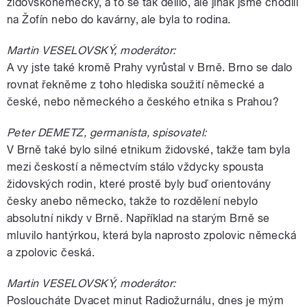
židovskoněmecký, a to se tak dělilo, ale jinak jsme chodili
na Žofín nebo do kavárny, ale byla to rodina.
Martin VESELOVSKÝ, moderátor:
A vy jste také kromě Prahy vyrůstal v Brně. Brno se dalo
rovnat řekněme z toho hlediska soužití německé a
české, nebo německého a českého etnika s Prahou?
Peter DEMETZ, germanista, spisovatel:
V Brně také bylo silné etnikum židovské, takže tam byla
mezi českostí a němectvím stálo vždycky spousta
židovských rodin, které prostě byly buď orientovány
česky anebo německo, takže to rozdělení nebylo
absolutní nikdy v Brně. Například na starým Brně se
mluvilo hantýrkou, která byla naprosto zpolovic německá
a zpolovic česká.
Martin VESELOVSKÝ, moderátor:
Posloucháte Dvacet minut Radiožurnálu, dnes je mým