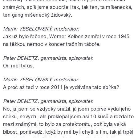
známých, spíš jsme soudrželi tak, tak ten, ta míšenecká,
ten gang míšenecký židovský.
Martin VESELOVSKÝ, moderátor:
Jak už bylo řečeno, Werner Kolben zemřel v roce 1945
na těžkou nemoc v koncentračním táboře.
Peter DEMETZ, germanista, spisovatel:
On měl tyfus.
Martin VESELOVSKÝ, moderátor:
A proč až teď v roce 2011 je vydávána tato sbírka?
Peter DEMETZ, germanista, spisovatel:
No, já jsem se vždycky snažil, já jsem poprvé vydal jeho
sbírku, nevydal, ale proklepal jsem asi 10 kusů a rozdal to
mezi známými, to bylo za protektorátu, což byla velká
blbost, poněvadž, když by mě byli chytli s tím, tak já trpěl