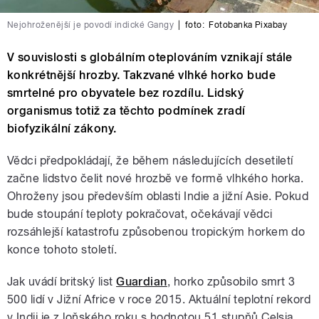
Nejohroženější je povodí indické Gangy
|
foto:
Fotobanka Pixabay
V souvislosti s globálním oteplováním vznikají stále
konkrétnější hrozby. Takzvané vlhké horko bude
smrtelné pro obyvatele bez rozdílu. Lidský
organismus totiž za těchto podmínek zradí
biofyzikální zákony.
Vědci předpokládají, že během následujících desetiletí
začne lidstvo čelit nové hrozbě ve formě vlhkého horka.
Ohroženy jsou především oblasti Indie a jižní Asie. Pokud
bude stoupání teploty pokračovat, očekávají vědci
rozsáhlejší katastrofu způsobenou tropickým horkem do
konce tohoto století.
Jak uvádí britský list
Guardian
, horko způsobilo smrt 3
500 lidí v Jižní Africe v roce 2015. Aktuální teplotní rekord
v Indii je z loňského roku s hodnotou 51 stupňů Celsia.