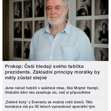
Prokop: Češi hledají svého tatíčka
prezidenta. Základní principy morálky by
měly zůstat stejné
Jsme národ hobitů v salátové míse, říká Mojmír Hampl.
Globální dění nás zasahuje víc, než si připouštíme
‚Zelené boty‘ z Everestu se možná vrátí domů. Tělo
horolezce má po 30 letech vyzvednout speciální tým