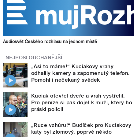
Audiosvět Českého rozhlasu na jednom místě
NEJPOSLOUCHANĚJŠÍ
„Asi to máme!“ Kuciakovy vrahy
odhalily kamery a zapomenutý telefon.
Pomohl i nečekaný svědek
Kuciak otevřel dveře a vrah vystřelil.
Pro peníze si pak dojel k muži, který ho
práskl policii
„Ruce vzhůru!“ Budíček pro Kuciakovy
katy byl zlomový, poprvé někdo