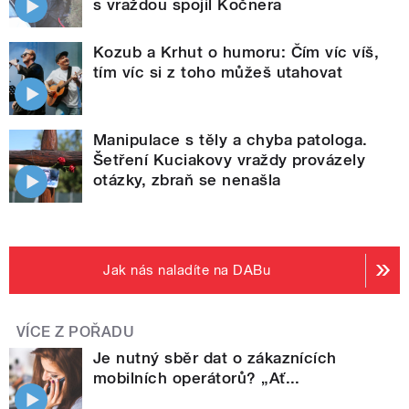
s vraždou spojil Kočnera
Kozub a Krhut o humoru: Čím víc víš,
tím víc si z toho můžeš utahovat
Manipulace s těly a chyba patologa.
Šetření Kuciakovy vraždy provázely
otázky, zbraň se nenašla
Jak nás naladíte na DABu
VÍCE Z POŘADU
Je nutný sběr dat o zákaznících
mobilních operátorů? „Ať...