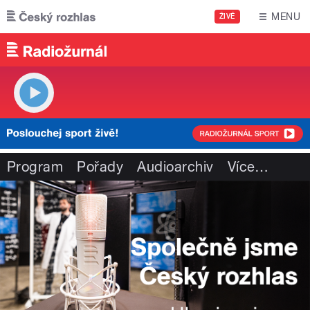
Přejít k hlavnímu obsahu
MENU
ŽIVĚ
Program
Pořady
Audioarchiv
Více
…