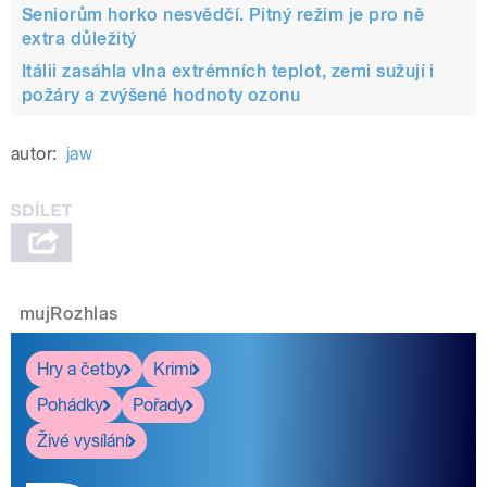
Seniorům horko nesvědčí. Pitný režim je pro ně
extra důležitý
Itálii zasáhla vlna extrémních teplot, zemi sužují i
požáry a zvýšené hodnoty ozonu
autor:
jaw
mujRozhlas
Hry a četby
Krimi
Pohádky
Pořady
Živé vysílání