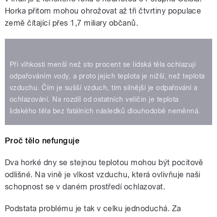
Horka přitom mohou ohrožovat až tři čtvrtiny populace
země čítající přes 1,7 miliary občanů.
Při vlhkosti menší než sto procent se lidská těla ochlazují
odpařováním vody, a proto jejich teplota je nižší, než teplota
vzduchu. Čím je sušší vzduch, tím silnější je odpařování a
ochlazování. Na rozdíl od ostatních veličin je teplota
lidského těla bez fatálních následků dlouhodobě neměnná.
Proč tělo nefunguje
Dva horké dny se stejnou teplotou mohou být pocitově
odlišné. Na vině je vlkost vzduchu, která ovlivňuje naši
schopnost se v daném prostředí ochlazovat.
Podstata problému je tak v celku jednoduchá. Za