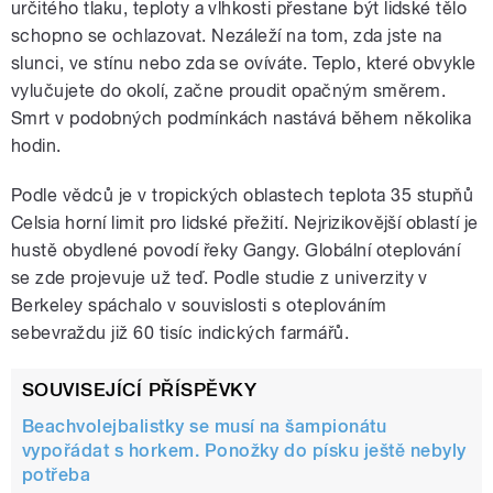
určitého tlaku, teploty a vlhkosti přestane být lidské tělo
schopno se ochlazovat. Nezáleží na tom, zda jste na
slunci, ve stínu nebo zda se ovíváte. Teplo, které obvykle
vylučujete do okolí, začne proudit opačným směrem.
Smrt v podobných podmínkách nastává během několika
hodin.
Podle vědců je v tropických oblastech teplota 35 stupňů
Celsia horní limit pro lidské přežití. Nejrizikovější oblastí je
hustě obydlené povodí řeky Gangy. Globální oteplování
se zde projevuje už teď. Podle studie z univerzity v
Berkeley spáchalo v souvislosti s oteplováním
sebevraždu již 60 tisíc indických farmářů.
SOUVISEJÍCÍ PŘÍSPĚVKY
Beachvolejbalistky se musí na šampionátu
vypořádat s horkem. Ponožky do písku ještě nebyly
potřeba