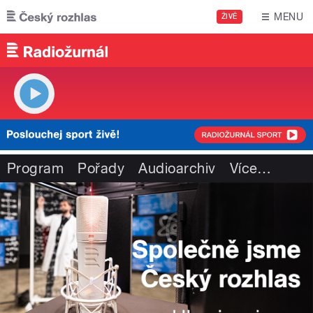
Přejít k hlavnímu obsahu
MENU
ŽIVĚ
Program
Pořady
Audioarchiv
Více
…