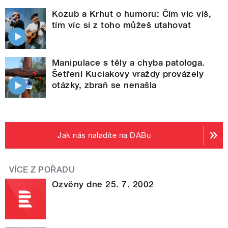
Kozub a Krhut o humoru: Čím víc víš,
tím víc si z toho můžeš utahovat
Manipulace s těly a chyba patologa.
Šetření Kuciakovy vraždy provázely
otázky, zbraň se nenašla
Jak nás naladíte na DABu
VÍCE Z POŘADU
Ozvěny dne 25. 7. 2002