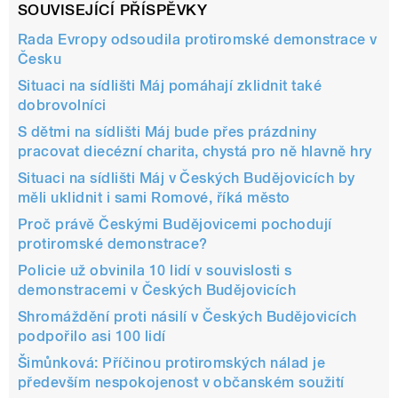
SOUVISEJÍCÍ PŘÍSPĚVKY
Rada Evropy odsoudila protiromské demonstrace v
Česku
Situaci na sídlišti Máj pomáhají zklidnit také
dobrovolníci
S dětmi na sídlišti Máj bude přes prázdniny
pracovat diecézní charita, chystá pro ně hlavně hry
Situaci na sídlišti Máj v Českých Budějovicích by
měli uklidnit i sami Romové, říká město
Proč právě Českými Budějovicemi pochodují
protiromské demonstrace?
Policie už obvinila 10 lidí v souvislosti s
demonstracemi v Českých Budějovicích
Shromáždění proti násilí v Českých Budějovicích
podpořilo asi 100 lidí
Šimůnková: Příčinou protiromských nálad je
především nespokojenost v občanském soužití