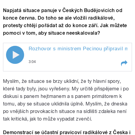
Napjatá situace panuje v Českých Budějovicích od
konce června. Do toho se ale vložili radikálové,
protesty chtějí pořádat až do konce září. Jak můžete
pomoci v tom, aby situace neeskalovala?
Rozhovor s ministrem Pecinou připravil mod
3:04
Play /
Křížek
Rozhovor s ministrem Pecinou
Myslím, že situace se brzy uklidní, že ty hlavní spory,
připravil moderátor Martin
které tady byly, jsou vyřešeny. My určitě přispějeme i po
diskusi s panem hejtmanem a s panem primátorem k
tomu, aby se situace uklidnila úplně. Myslím, že dneska
po vnějších provokacích situace na sídlišti zdaleka není
tak kritická, jak to může vypadat zvenčí.
Demonstrací se účastní pravicoví radikálové z Česka i