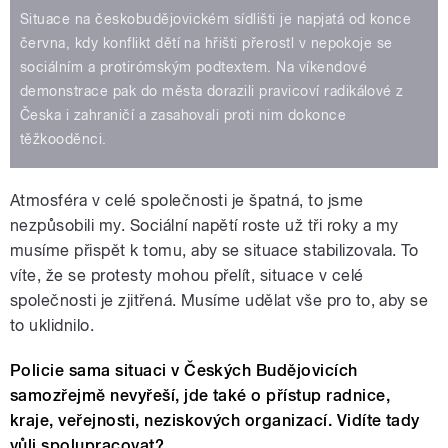
Situace na českobudějovickém sídlišti je napjatá od konce
června, kdy konflikt dětí na hřišti přerostl v nepokoje se
sociálním a protirómským podtextem. Na víkendové
demonstrace pak do města dorazili pravicoví radikálové z
Česka i zahraničí a zasahovali proti nim dokonce
těžkooděnci.
Atmosféra v celé společnosti je špatná, to jsme
nezpůsobili my. Sociální napětí roste už tři roky a my
musíme přispět k tomu, aby se situace stabilizovala. To
víte, že se protesty mohou přelít, situace v celé
společnosti je zjitřená. Musíme udělat vše pro to, aby se
to uklidnilo.
Policie sama situaci v Českých Budějovicích
samozřejmě nevyřeší, jde také o přístup radnice,
kraje, veřejnosti, neziskových organizací. Vidíte tady
vůli spolupracovat?