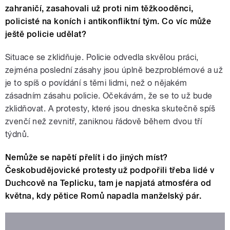
pause
zahraničí, zasahovali už proti nim těžkooděnci,
policisté na koních i antikonfliktní tým. Co víc může
ještě policie udělat?
Situace se zklidňuje. Policie odvedla skvělou práci,
zejména poslední zásahy jsou úplně bezproblémové a už
je to spíš o povídání s těmi lidmi, než o nějakém
zásadním zásahu policie. Očekávám, že se to už bude
zklidňovat. A protesty, které jsou dneska skutečně spíš
zvenčí než zevnitř, zaniknou řádově během dvou tří
týdnů.
Nemůže se napětí přelít i do jiných míst?
Českobudějovické protesty už podpořili třeba lidé v
Duchcově na Teplicku, tam je napjatá atmosféra od
května, kdy pětice Romů napadla manželský pár.