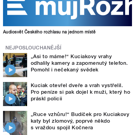
Audiosvět Českého rozhlasu na jednom místě
NEJPOSLOUCHANĚJŠÍ
„Asi to máme!“ Kuciakovy vrahy
odhalily kamery a zapomenutý telefon.
Pomohl i nečekaný svědek
Kuciak otevřel dveře a vrah vystřelil.
Pro peníze si pak dojel k muži, který ho
práskl policii
„Ruce vzhůru!“ Budíček pro Kuciakovy
katy byl zlomový, poprvé někdo
s vraždou spojil Kočnera