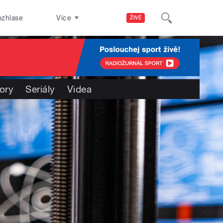
ozhlase
Více
ŽIVĚ
ory
Seriály
Videa