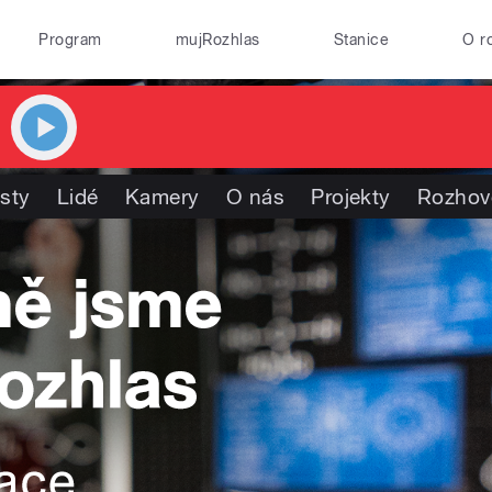
Program
mujRozhlas
Stanice
O r
isty
Lidé
Kamery
O nás
Projekty
Rozhov