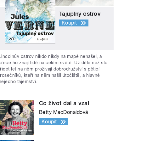
Tajuplný ostrov
Koupit
Lincolnův ostrov nikdo nikdy na mapě nenašel, a
přece ho znají lidé na celém světě. Už déle než sto
třicet let na něm prožívají dobrodružství s pěticí
trosečníků, kteří na něm našli útočiště, a hlavně
nejedno tajemství.
Co život dal a vzal
Betty MacDonaldová
Koupit