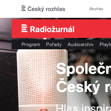
Přejít k hlavnímu obsahu
iRozhlas
Program
Pořady
Audioarchiv
Playl