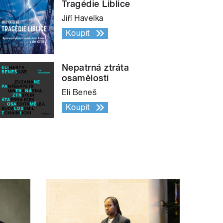
Tragédie Liblice
Jiří Havelka
Koupit
Nepatrná ztráta
osamělosti
Eli Beneš
Koupit