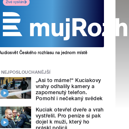
Živé vysílání
Audiosvět Českého rozhlasu na jednom místě
NEJPOSLOUCHANĚJŠÍ
„Asi to máme!“ Kuciakovy
vrahy odhalily kamery a
zapomenutý telefon.
Pomohl i nečekaný svědek
Kuciak otevřel dveře a vrah
vystřelil. Pro peníze si pak
dojel k muži, který ho
práskl policii