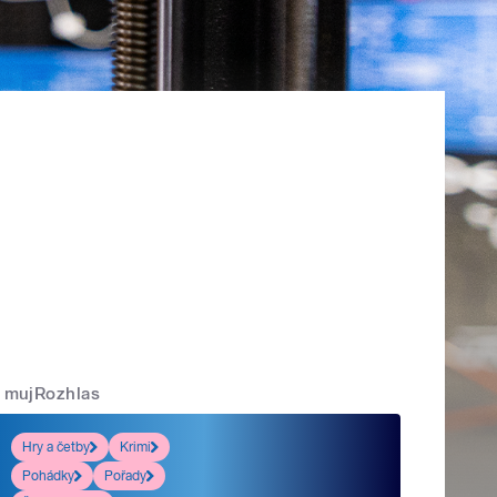
mujRozhlas
Hry a četby
Krimi
Pohádky
Pořady