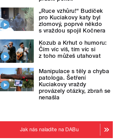
„Ruce vzhůru!“ Budíček
pro Kuciakovy katy byl
zlomový, poprvé někdo
s vraždou spojil Kočnera
Kozub a Krhut o humoru:
Čím víc víš, tím víc si
z toho můžeš utahovat
Manipulace s těly a chyba
patologa. Šetření
Kuciakovy vraždy
provázely otázky, zbraň se
nenašla
Jak nás naladíte na DABu