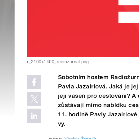
r_2100x1400_radiozurnal.png
Sobotním hostem Radiožurn
Pavla Jazairiová. Jaká je je
její vášeň pro cestování? A č
zůstávají mimo nabídku ces
11. hodině Pavly Jazairiové 
vy.