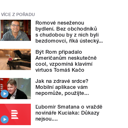
VÍCE Z POŘADU
Romové neseženou
bydlení. Bez obchodníků
s chudobou by z nich byli
bezdomovci, říká ústecký...
Být Rom připadalo
Američanům neskutečně
cool, vzpomíná klavírní
virtuos Tomáš Kačo
Jak na zdravé srdce?
Mobilní aplikace vám
nepomůže, použijte...
Ľubomír Smatana o vraždě
novináře Kuciaka: Důkazy
nejsou....