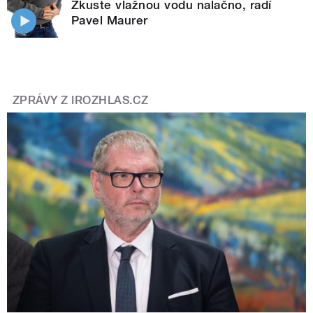
Zkuste vlažnou vodu nalačno, radí
Pavel Maurer
ZPRÁVY Z IROZHLAS.CZ