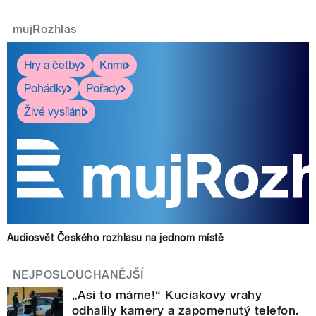
mujRozhlas
Hry a četby
Krimi
Pohádky
Pořady
Živé vysílání
Audiosvět Českého rozhlasu na jednom místě
NEJPOSLOUCHANĚJŠÍ
„Asi to máme!“ Kuciakovy vrahy
odhalily kamery a zapomenutý telefon.