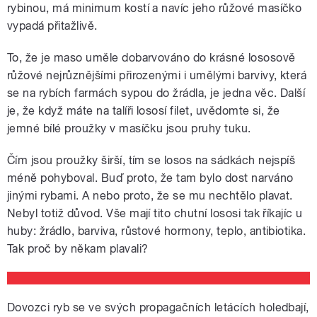
rybinou, má minimum kostí a navíc jeho růžové masíčko
vypadá přitažlivě.
To, že je maso uměle dobarvováno do krásné lososově
růžové nejrůznějšími přirozenými i umělými barvivy, která
se na rybích farmách sypou do žrádla, je jedna věc. Další
je, že když máte na talíři lososí filet, uvědomte si, že
jemné bílé proužky v masíčku jsou pruhy tuku.
Čím jsou proužky širší, tím se losos na sádkách nejspíš
méně pohyboval. Buď proto, že tam bylo dost narváno
jinými rybami. A nebo proto, že se mu nechtělo plavat.
Nebyl totiž důvod. Vše mají tito chutní lososi tak říkajíc u
huby: žrádlo, barviva, růstové hormony, teplo, antibiotika.
Tak proč by někam plavali?
Dovozci ryb se ve svých propagačních letácích holedbají,