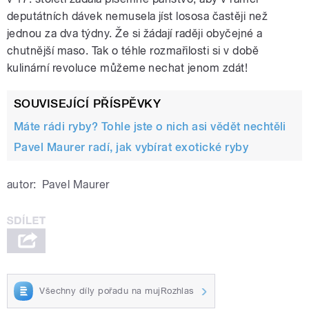
deputátních dávek nemusela jíst lososa častěji než
jednou za dva týdny. Že si žádají raději obyčejné a
chutnější maso. Tak o téhle rozmařilosti si v době
kulinární revoluce můžeme nechat jenom zdát!
SOUVISEJÍCÍ PŘÍSPĚVKY
Máte rádi ryby? Tohle jste o nich asi vědět nechtěli
Pavel Maurer radí, jak vybírat exotické ryby
autor:
Pavel Maurer
Všechny díly pořadu na mujRozhlas