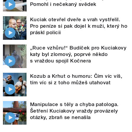
Pomohl i nečekaný svědek
Kuciak otevřel dveře a vrah vystřelil.
Pro peníze si pak dojel k muži, který ho
práskl policii
„Ruce vzhůru!“ Budíček pro Kuciakovy
katy byl zlomový, poprvé někdo
s vraždou spojil Kočnera
Kozub a Krhut o humoru: Čím víc víš,
tím víc si z toho můžeš utahovat
Manipulace s těly a chyba patologa.
Šetření Kuciakovy vraždy provázely
otázky, zbraň se nenašla