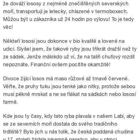
že dováží lososy z nejméně znečištěných severských
moří, transportují je letecky, chlazené v termoboxech.
Můžou být u zákazníka už 24 hodin po výlovu! To je tedy
věc!
Někteří lososi jsou dokonce v bio kvalitě a lovené na
udici. Slyšel jsem, že takové ryby jsou třikrát dražší než ty
ze sádek. Jenže málokdo už ví, že na talíři chuťový rozdíl
nepoznáte. Finanční ovšem pocítíte okamžitě!
Divoce žijící losos má maso růžové až tmavě červené.
Věřte, že pruhy tuku jsou tenké jako nitky, protože sebou
musí pěkně mrskat a ne se flákat na sádkách nebo lososí
farmě.
Kde jsou ty časy, kdy tato ryba plavala v našem Labi, aby
se ze severních moří dostala do svého tradičního
trdliště? Bylo jich u nás tolik, že česká poddaná chudina
v 17. století žádala písemně panstvo, aby v rámci