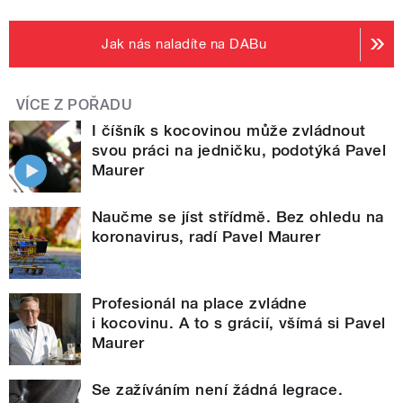
Jak nás naladíte na DABu
VÍCE Z POŘADU
I číšník s kocovinou může zvládnout
svou práci na jedničku, podotýká Pavel
Maurer
Naučme se jíst střídmě. Bez ohledu na
koronavirus, radí Pavel Maurer
Profesionál na place zvládne
i kocovinu. A to s grácií, všímá si Pavel
Maurer
Se zažíváním není žádná legrace.