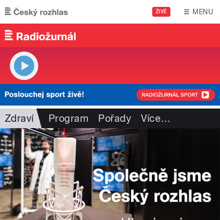
Přejít k hlavnímu obsahu
MENU
ŽIVĚ
Zdraví
Program
Pořady
Více
…