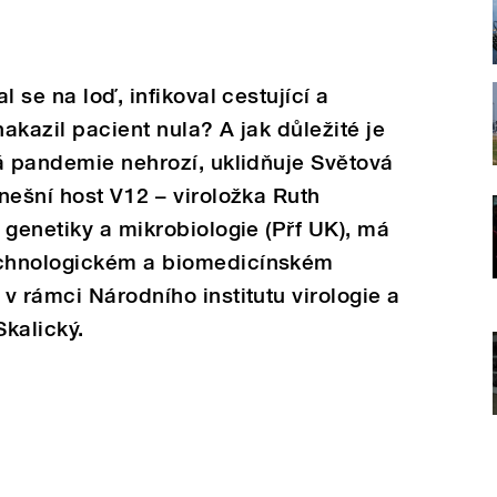
 se na loď, infikoval cestující a
nakazil pacient nula? A jak důležité je
á pandemie nehrozí, uklidňuje Světová
nešní host V12 – viroložka Ruth
 genetiky a mikrobiologie (Přf UK), má
chnologickém a biomedicínském
v rámci Národního institutu virologie a
Skalický.