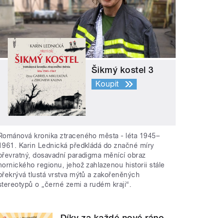
Šikmý kostel 3
Koupit
Románová kronika ztraceného města - léta 1945–
1961. Karin Lednická předkládá do značné míry
převratný, dosavadní paradigma měnící obraz
hornického regionu, jehož zahlazenou historii stále
překrývá tlustá vrstva mýtů a zakořeněných
stereotypů o „černé zemi a rudém kraji“.
Díky za každé nové ráno