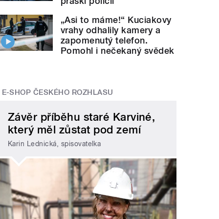
práskl policii
„Asi to máme!“ Kuciakovy
vrahy odhalily kamery a
zapomenutý telefon.
Pomohl i nečekaný svědek
E-SHOP ČESKÉHO ROZHLASU
Závěr příběhu staré Karviné,
který měl zůstat pod zemí
Karin Lednická, spisovatelka