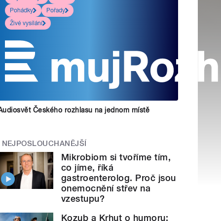
Pohádky
Pořady
Živé vysílání
Audiosvět Českého rozhlasu na jednom místě
NEJPOSLOUCHANĚJŠÍ
Mikrobiom si tvoříme tím,
co jíme, říká
gastroenterolog. Proč jsou
onemocnění střev na
vzestupu?
Kozub a Krhut o humoru: