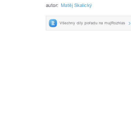
autor:
Matěj Skalický
Všechny díly pořadu na mujRozhlas