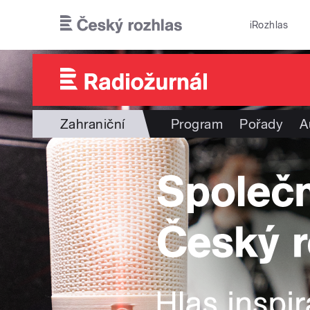
Přejít k hlavnímu obsahu
iRozhlas
Zahraniční
Program
Pořady
A