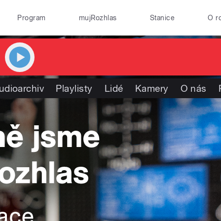
Program
mujRozhlas
Stanice
O r
udioarchiv
Playlisty
Lidé
Kamery
O nás