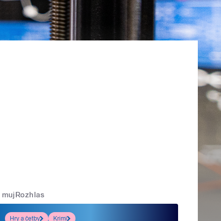
mujRozhlas
Hry a četby
Krimi