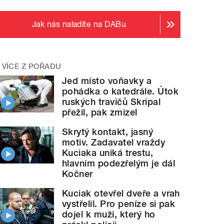
Jak nás naladíte na DABu
VÍCE Z POŘADU
Jed místo voňavky a
pohádka o katedrále. Útok
ruských travičů Skripal
přežil, pak zmizel
Skrytý kontakt, jasný
motiv. Zadavatel vraždy
Kuciaka uniká trestu,
hlavním podezřelým je dál
Kočner
Kuciak otevřel dveře a vrah
vystřelil. Pro peníze si pak
dojel k muži, který ho