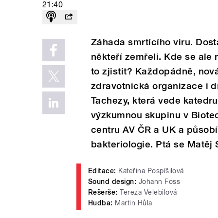
21:40
Záhada smrtícího viru. Dostal
někteří zemřeli. Kde se ale 
to zjistit? Každopádně, nov
zdravotnická organizace i d
Tachezy, která vede katedru
výzkumnou skupinu v Biote
centru AV ČR a UK a působí 
bakteriologie. Ptá se Matěj 
Editace:
Kateřina Pospíšilová
Sound design:
Johann Foss
Rešerše:
Tereza Velebilová
Hudba:
Martin Hůla