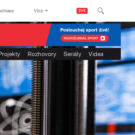
ozhlase
Více
ŽIVĚ
Projekty
Rozhovory
Seriály
Videa