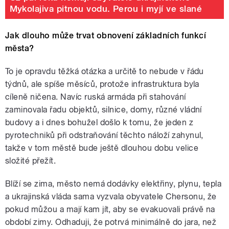
Mykolajiva pitnou vodu. Perou i myjí ve slané
Jak dlouho může trvat obnovení základních funkcí
města?
To je opravdu těžká otázka a určitě to nebude v řádu
týdnů, ale spíše měsíců, protože infrastruktura byla
cíleně ničena. Navíc ruská armáda při stahování
zaminovala řadu objektů, silnice, domy, různé vládní
budovy a i dnes bohužel došlo k tomu, že jeden z
pyrotechniků při odstraňování těchto náloží zahynul,
takže v tom městě bude ještě dlouhou dobu velice
složité přežít.
Blíží se zima, město nemá dodávky elektřiny, plynu, tepla
a ukrajinská vláda sama vyzvala obyvatele Chersonu, že
pokud můžou a mají kam jít, aby se evakuovali právě na
období zimy. Odhaduji, že potrvá minimálně do jara, než