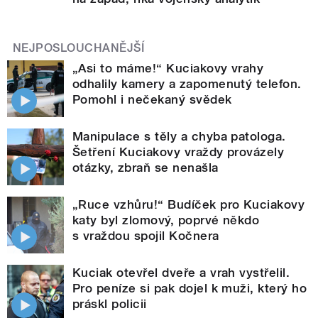
NEJPOSLOUCHANĚJŠÍ
„Asi to máme!“ Kuciakovy vrahy
odhalily kamery a zapomenutý telefon.
Pomohl i nečekaný svědek
Manipulace s těly a chyba patologa.
Šetření Kuciakovy vraždy provázely
otázky, zbraň se nenašla
„Ruce vzhůru!“ Budíček pro Kuciakovy
katy byl zlomový, poprvé někdo
s vraždou spojil Kočnera
Kuciak otevřel dveře a vrah vystřelil.
Pro peníze si pak dojel k muži, který ho
práskl policii