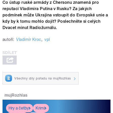
Co ústup ruské armády z Chersonu znamená pro
reputaci Vladimira Putina v Rusku? Za jakých
podmínek může Ukrajina vstoupit do Evropské unie a
kdy by k tomu mohlo dojít? Poslechněte si celých
Dvacet minut Radiožurnálu.
autoři:
Vladimír Kroc
,
vpl
Všechny díly pořadu na mujRozhlas
mujRozhlas
Hry a četby
Krimi