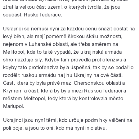
ztratila velkou část území, o kterých tvrdila, že jsou
součástí Ruské federace.
Ukrajinci se nemusí nyní za každou cenu snažit dostat na
levý břeh, ale mají poměrně širokou škálu možností,
nejenom v Luhanské oblasti, ale třeba směrem na
Melitopol, kde to také vypadá, že ukrajinská armáda
shromažďuje síly. Kdyby tam provedla protiofenzivu a
kdyby tato protiofenziva byla úspěšná, tak by se podařilo
rozdělit ruskou armádu na jihu Ukrajiny na dvě části.
Část, která by byla právě mezi Chersonskou oblastí a
Krymem a část, která by byla mezi Ruskou federací a
městem Melitopol, tedy která by kontrolovala město
Mariupol.
Ukrajinci jsou nyní těmi, kdo určuje podmínky válčení na
poli boje, a jsou to oni, kdo má nyní iniciativu.