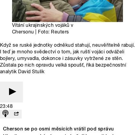
Vítání ukrajinských vojáků v
Chersonu | Foto: Reuters
Když se ruské jednotky odněkud stahují, neuvěřitelně rabují.
I teď je mnoho svědectví o tom, jak ruští vojáci odváželi
bojlery, umyvadla, dokonce i zásuvky vytržené ze stěn.
Zůstala po nich opravdu velká spoušť, říká bezpečnostní
analytik David Stulík
23:48
Cherson se po osmi měsících vrátil pod správu