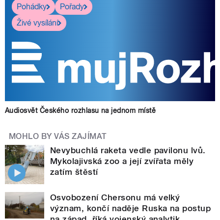
Pohádky
Pořady
Živé vysílání
Audiosvět Českého rozhlasu na jednom místě
MOHLO BY VÁS ZAJÍMAT
Nevybuchlá raketa vedle pavilonu lvů.
Mykolajivská zoo a její zvířata měly
zatím štěstí
Osvobození Chersonu má velký
význam, končí naděje Ruska na postup
na západ, říká vojenský analytik