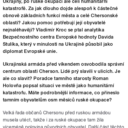
Ukrajiny, po ruské okupaci ale čelí humanitární
katastrofě. Za jak dlouho dojde alespoň k částečné
obnově základních funkcí města a celé Chersonské
oblasti? Jakou pomoc potřebují její obyvatelé
nejnaléhavěji? Vladimír Kroc se ptal analytika
Bezpečnostního centra Evropské hodnoty Davida
Stulíka, který v minulosti na Ukrajině působil jako
diplomat Evropské unie.
Ukrajinská armáda před víkendem osvobodila správní
centrum oblasti Cherson. Lidé prý slavili v ulicích. Je
ale co slavit? Poradce tamního starosty Roman
Holovňa popsal situaci ve městě jako humanitární
katastrofu. Máte podrobnější informace, co přineslo
tamním obyvatelům osm měsíců ruské okupace?
Velká řada občanů Chersonu před ruskou armádou
musela utéct, takže i za ruské okupace tam žila
víceméně polovina původních obyvatel. Další část těchto