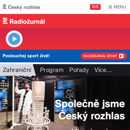
Přejít k hlavnímu obsahu
MENU
ŽIVĚ
Zahraniční
Program
Pořady
Více
…