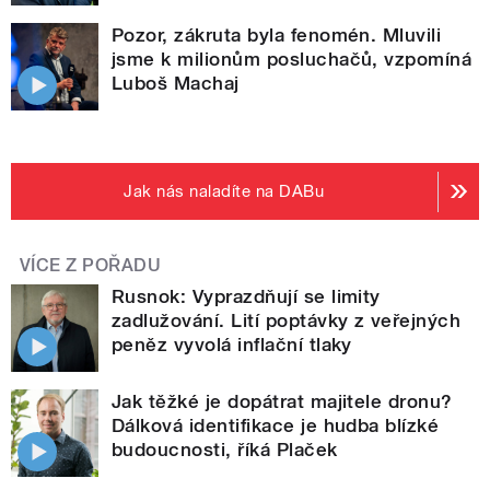
Pozor, zákruta byla fenomén. Mluvili
jsme k milionům posluchačů, vzpomíná
Luboš Machaj
Jak nás naladíte na DABu
VÍCE Z POŘADU
Rusnok: Vyprazdňují se limity
zadlužování. Lití poptávky z veřejných
peněz vyvolá inflační tlaky
Jak těžké je dopátrat majitele dronu?
Dálková identifikace je hudba blízké
budoucnosti, říká Plaček