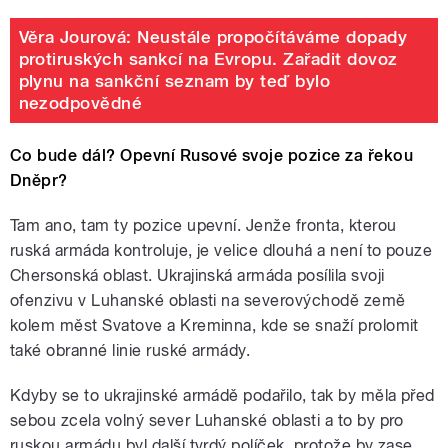
Věra Jourová: Neustále propočítáváme dopady
protiruských sankcí na Evropu. Zařadit dovoz
plynu na sankční seznam by teď bylo
nezodpovědné
Co bude dál? Opevní Rusové svoje pozice za řekou
Dněpr?
Tam ano, tam ty pozice upevní. Jenže fronta, kterou
ruská armáda kontroluje, je velice dlouhá a není to pouze
Chersonská oblast. Ukrajinská armáda posílila svoji
ofenzivu v Luhanské oblasti na severovýchodě země
kolem měst Svatove a Kreminna, kde se snaží prolomit
také obranné linie ruské armády.
Kdyby se to ukrajinské armádě podařilo, tak by měla před
sebou zcela volný sever Luhanské oblasti a to by pro
ruskou armádu byl další tvrdý políček, protože by zase