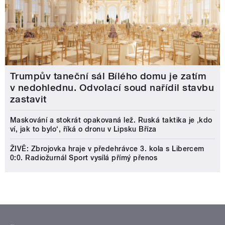
Trumpův taneční sál Bílého domu je zatím
v nedohlednu. Odvolací soud nařídil stavbu
zastavit
Maskování a stokrát opakovaná lež. Ruská taktika je ‚kdo
ví, jak to bylo‘, říká o dronu v Lipsku Bříza
ŽIVĚ: Zbrojovka hraje v předehrávce 3. kola s Libercem
0:0. Radiožurnál Sport vysílá přímý přenos