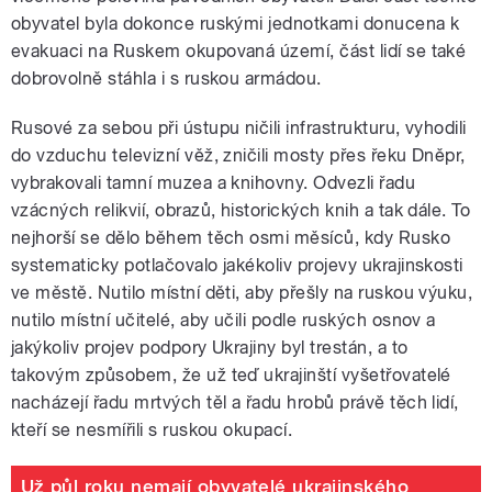
obyvatel byla dokonce ruskými jednotkami donucena k
evakuaci na Ruskem okupovaná území, část lidí se také
dobrovolně stáhla i s ruskou armádou.
Rusové za sebou při ústupu ničili infrastrukturu, vyhodili
do vzduchu televizní věž, zničili mosty přes řeku Dněpr,
vybrakovali tamní muzea a knihovny. Odvezli řadu
vzácných relikvií, obrazů, historických knih a tak dále. To
nejhorší se dělo během těch osmi měsíců, kdy Rusko
systematicky potlačovalo jakékoliv projevy ukrajinskosti
ve městě. Nutilo místní děti, aby přešly na ruskou výuku,
nutilo místní učitelé, aby učili podle ruských osnov a
jakýkoliv projev podpory Ukrajiny byl trestán, a to
takovým způsobem, že už teď ukrajinští vyšetřovatelé
nacházejí řadu mrtvých těl a řadu hrobů právě těch lidí,
kteří se nesmířili s ruskou okupací.
Už půl roku nemají obyvatelé ukrajinského