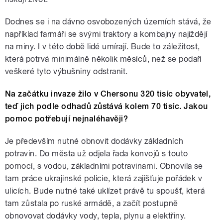
Dodnes se i na dávno osvobozených územích stává, že
například farmáři se svými traktory a kombajny najíždějí
na miny. I v této době lidé umírají. Bude to záležitost,
která potrvá minimálně několik měsíců, než se podaří
veškeré tyto výbušniny odstranit.
Na začátku invaze žilo v Chersonu 320 tisíc obyvatel,
teď jich podle odhadů zůstává kolem 70 tisíc. Jakou
pomoc potřebují nejnaléhavěji?
Je především nutné obnovit dodávky základních
potravin. Do města už odjela řada konvojů s touto
pomocí, s vodou, základními potravinami. Obnovila se
tam práce ukrajinské policie, která zajišťuje pořádek v
ulicích. Bude nutné také uklízet právě tu spoušť, která
tam zůstala po ruské armádě, a začít postupně
obnovovat dodávky vody, tepla, plynu a elektřiny.