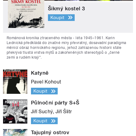
Šikmý kostel 3
Koupit
Románová kronika ztraceného města - léta 1945–1961. Karin
Lednická předkládá do značné míry převratný, dosavadní paradigma
měnící obraz hornického regionu, jehož zahlazenou historii stále
překrývá tlustá vrstva mýtů a zakořeněných stereotypů o „černé
zemi a rudém kraji“.
Katyně
Pavel Kohout
Koupit
Půlnoční párty S+Š
Jiří Suchý, Jiří Šlitr
Koupit
Tajuplný ostrov