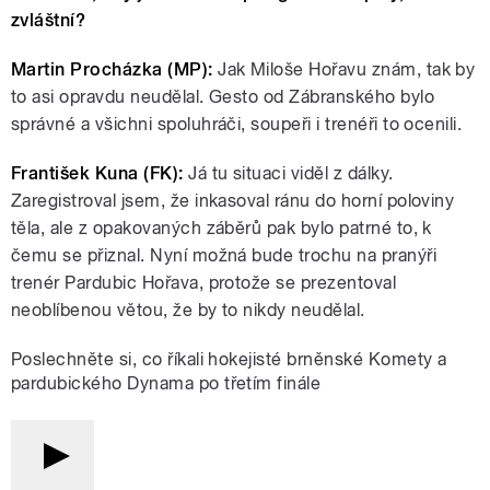
zvláštní?
Martin Procházka (MP):
Jak Miloše Hořavu znám, tak by
to asi opravdu neudělal. Gesto od Zábranského bylo
správné a všichni spoluhráči, soupeři i trenéři to ocenili.
František Kuna (FK):
Já tu situaci viděl z dálky.
Zaregistroval jsem, že inkasoval ránu do horní poloviny
těla, ale z opakovaných záběrů pak bylo patrné to, k
čemu se přiznal. Nyní možná bude trochu na pranýři
trenér Pardubic Hořava, protože se prezentoval
neoblíbenou větou, že by to nikdy neudělal.
Poslechněte si, co říkali hokejisté brněnské Komety a
pardubického Dynama po třetím finále