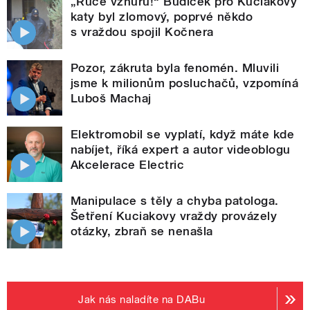
„Ruce vzhůru!“ Budíček pro Kuciakovy
katy byl zlomový, poprvé někdo
s vraždou spojil Kočnera
Pozor, zákruta byla fenomén. Mluvili
jsme k milionům posluchačů, vzpomíná
Luboš Machaj
Elektromobil se vyplatí, když máte kde
nabíjet, říká expert a autor videoblogu
Akcelerace Electric
Manipulace s těly a chyba patologa.
Šetření Kuciakovy vraždy provázely
otázky, zbraň se nenašla
Jak nás naladíte na DABu