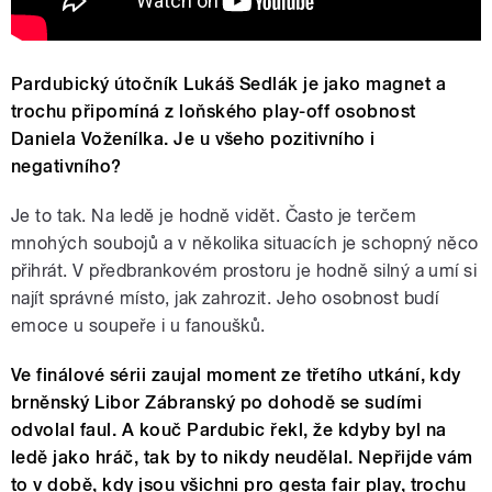
Pardubický útočník Lukáš Sedlák je jako magnet a
trochu připomíná z loňského play-off osobnost
Daniela Voženílka. Je u všeho pozitivního i
negativního?
Je to tak. Na ledě je hodně vidět. Často je terčem
mnohých soubojů a v několika situacích je schopný něco
přihrát. V předbrankovém prostoru je hodně silný a umí si
najít správné místo, jak zahrozit. Jeho osobnost budí
emoce u soupeře i u fanoušků.
Ve finálové sérii zaujal moment ze třetího utkání, kdy
brněnský Libor Zábranský po dohodě se sudími
odvolal faul. A kouč Pardubic řekl, že kdyby byl na
ledě jako hráč, tak by to nikdy neudělal. Nepřijde vám
to v době, kdy jsou všichni pro gesta fair play, trochu