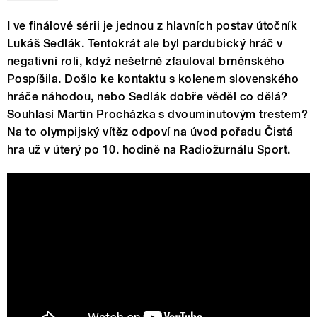
I ve finálové sérii je jednou z hlavních postav útočník
Lukáš Sedlák. Tentokrát ale byl pardubický hráč v
negativní roli, když nešetrně zfauloval brněnského
Pospíšila. Došlo ke kontaktu s kolenem slovenského
hráče náhodou, nebo Sedlák dobře věděl co dělá?
Souhlasí Martin Procházka s dvouminutovým trestem?
Na to olympijský vítěz odpoví na úvod pořadu Čistá
hra už v úterý po 10. hodině na Radiožurnálu Sport.