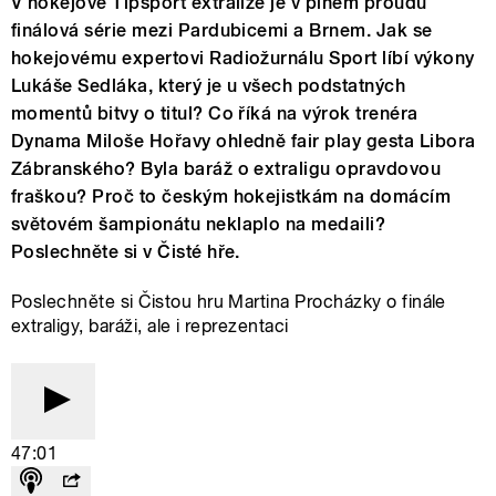
V hokejové Tipsport extralize je v plném proudu
finálová série mezi Pardubicemi a Brnem. Jak se
hokejovému expertovi Radiožurnálu Sport líbí výkony
Lukáše Sedláka, který je u všech podstatných
momentů bitvy o titul? Co říká na výrok trenéra
Dynama Miloše Hořavy ohledně fair play gesta Libora
Zábranského? Byla baráž o extraligu opravdovou
fraškou? Proč to českým hokejistkám na domácím
světovém šampionátu neklaplo na medaili?
Poslechněte si v Čisté hře.
Poslechněte si Čistou hru Martina Procházky o finále
extraligy, baráži, ale i reprezentaci
47:01