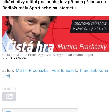
utkání bitvy o titul poslouchejte v přímém přenosu na
Radiožurnálu Sport nebo na
internetu
.
Čistá hra Martina Procházky každé úterý na Radiožurnálu Sport
|
foto:
Aleš Vavřík
autoři:
Martin Procházka
,
Petr Tomášek
,
František Kuna
,
rej