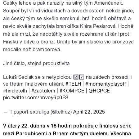
Češky lehce a pak narazily na silný tým Američanek.
Soupeř byl v individualitách a dovednostech někde jinde,
ale český tým se skvěle semknul, hrál hodně obětavě a
navíc skvěle zachytala brankářka Klára Peslarová. Hodně
mě ale mrzí, že nedotáhly skvěle rozehrané utkání proti
Finsku v bitvě o bronz. Určitě by jim slušela víc bronzová
medaile než bramborová.
Jiné číslo, stejná produktivita
Lukáš Sedlák se s netypickou 2️⃣7️⃣ na zádech prosadil i
ve třetím finálovém utkání.
#TELH
|
#momentyplayoff
|
#finaletelh
|
#zatitulem
|
#KOMPCE
|
@HCPCE
pic.twitter.com/nnvoy6p0FS
— Tipsport extraliga (@telhcz)
April 22, 2025
V úterý 22. dubna v 18 hodin pokračuje finálová série
mezi Pardubicemi a Brnem čtvrtým duelem. Všechna