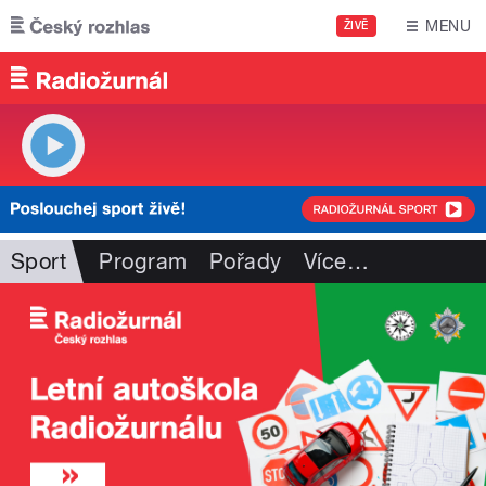
Přejít k hlavnímu obsahu
MENU
ŽIVĚ
Sport
Program
Pořady
Více
…