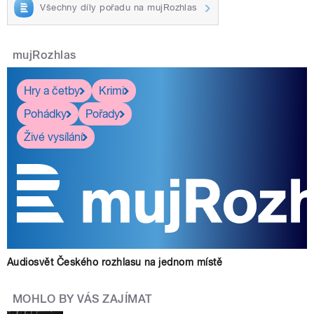
Všechny díly pořadu na mujRozhlas
mujRozhlas
Hry a četby
Krimi
Pohádky
Pořady
Živé vysílání
Audiosvět Českého rozhlasu na jednom místě
MOHLO BY VÁS ZAJÍMAT