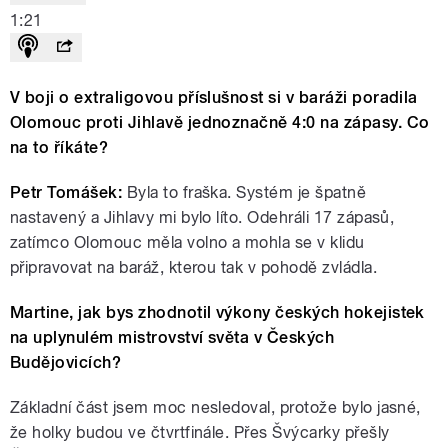
1:21
V boji o extraligovou příslušnost si v baráži poradila
Olomouc proti Jihlavě jednoznačně 4:0 na zápasy. Co
na to říkáte?
Petr Tomášek:
Byla to fraška. Systém je špatně
nastavený a Jihlavy mi bylo líto. Odehráli 17 zápasů,
zatímco Olomouc měla volno a mohla se v klidu
připravovat na baráž, kterou tak v pohodě zvládla.
Martine, jak bys zhodnotil výkony českých hokejistek
na uplynulém mistrovství světa v Českých
Budějovicích?
Základní část jsem moc nesledoval, protože bylo jasné,
že holky budou ve čtvrtfinále. Přes Švýcarky přešly