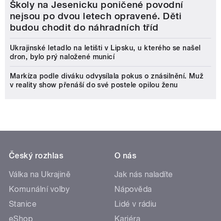
Školy na Jesenicku poničené povodní
nejsou po dvou letech opravené. Děti
budou chodit do náhradních tříd
Ukrajinské letadlo na letišti v Lipsku, u kterého se našel
dron, bylo prý naložené municí
Markíza podle diváku odvysílala pokus o znásilnění. Muž
v reality show přenáší do své postele opilou ženu
Český rozhlas
O nás
Válka na Ukrajině
Jak nás naladíte
Komunální volby
Nápověda
Stanice
Lidé v rádiu
eShop
Kariéra