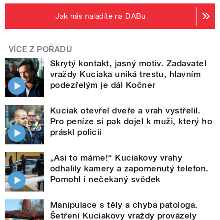
Jak nás naladíte na DABu
VÍCE Z POŘADU
Skrytý kontakt, jasný motiv. Zadavatel
vraždy Kuciaka uniká trestu, hlavním
podezřelým je dál Kočner
Kuciak otevřel dveře a vrah vystřelil.
Pro peníze si pak dojel k muži, který ho
práskl policii
„Asi to máme!“ Kuciakovy vrahy
odhalily kamery a zapomenutý telefon.
Pomohl i nečekaný svědek
Manipulace s těly a chyba patologa.
Šetření Kuciakovy vraždy provázely