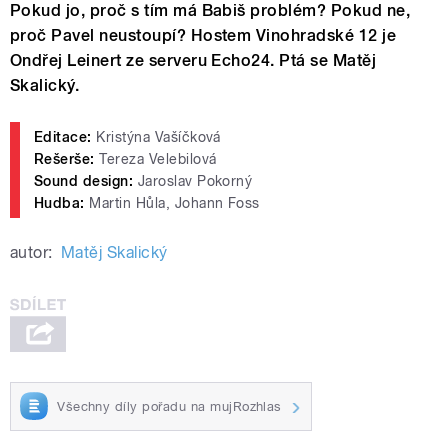
Pokud jo, proč s tím má Babiš problém? Pokud ne,
proč Pavel neustoupí? Hostem Vinohradské 12 je
Ondřej Leinert ze serveru Echo24. Ptá se Matěj
Skalický.
Editace:
Kristýna Vašíčková
Rešerše:
Tereza Velebilová
Sound design:
Jaroslav Pokorný
Hudba:
Martin Hůla, Johann Foss
autor:
Matěj Skalický
Všechny díly pořadu na mujRozhlas