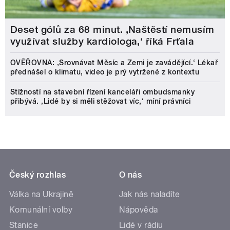
Deset gólů za 68 minut. ,Naštěstí nemusím
využívat služby kardiologa,‘ říká Frťala
OVĚŘOVNA: ‚Srovnávat Měsíc a Zemi je zavádějící.‘ Lékař
přednášel o klimatu, video je prý vytržené z kontextu
Stížností na stavební řízení kanceláři ombudsmanky
přibývá. ‚Lidé by si měli stěžovat víc,‘ míní právníci
Český rozhlas
O nás
Válka na Ukrajině
Jak nás naladíte
Komunální volby
Nápověda
Stanice
Lidé v rádiu