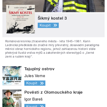
Šikmý kostel 3
Koupit
Románová kronika ztraceného města - léta 1945–1961. Karin
Lednická předkládá do značné míry převratný, dosavadní paradigma
měnící obraz hornického regionu, jehož zahlazenou historii stále
překrývá tlustá vrstva mýtů a zakořeněných stereotypů o „černé
zemi a rudém kraji“.
Tajuplný ostrov
Jules Verne
Koupit
Pověsti z Olomouckého kraje
Igor Bareš
Koupit