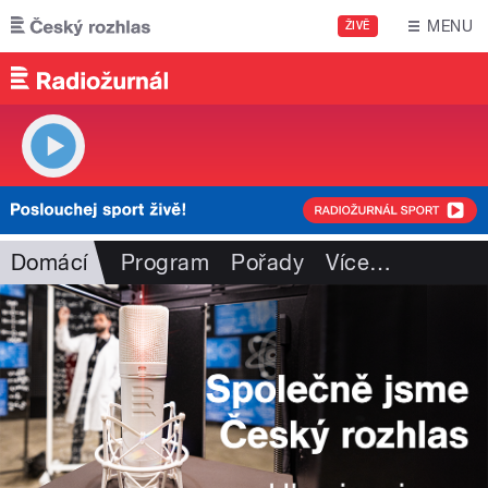
Přejít k hlavnímu obsahu
MENU
ŽIVĚ
Domácí
Program
Pořady
Více
…