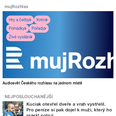
mujRozhlas
Hry a četby
Krimi
Pohádky
Pořady
Živé vysílání
Audiosvět Českého rozhlasu na jednom místě
NEJPOSLOUCHANĚJŠÍ
Kuciak otevřel dveře a vrah vystřelil.
Pro peníze si pak dojel k muži, který ho
práskl policii