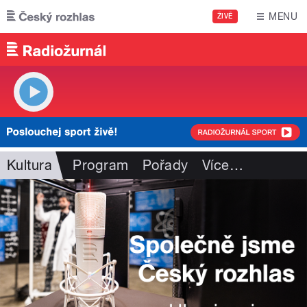
Přejít k hlavnímu obsahu
MENU
ŽIVĚ
Kultura
Program
Pořady
Více
…