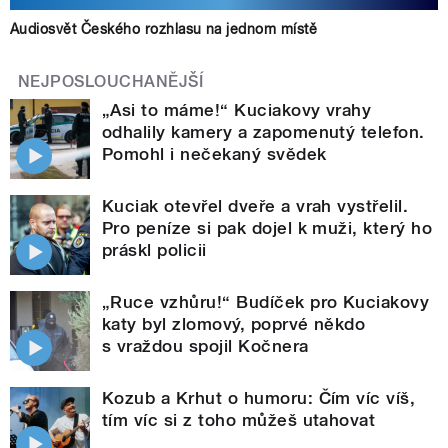
Audiosvět Českého rozhlasu na jednom místě
NEJPOSLOUCHANĚJŠÍ
„Asi to máme!“ Kuciakovy vrahy
odhalily kamery a zapomenutý telefon.
Pomohl i nečekaný svědek
Kuciak otevřel dveře a vrah vystřelil.
Pro peníze si pak dojel k muži, který ho
práskl policii
„Ruce vzhůru!“ Budíček pro Kuciakovy
katy byl zlomový, poprvé někdo
s vraždou spojil Kočnera
Kozub a Krhut o humoru: Čím víc víš,
tím víc si z toho můžeš utahovat