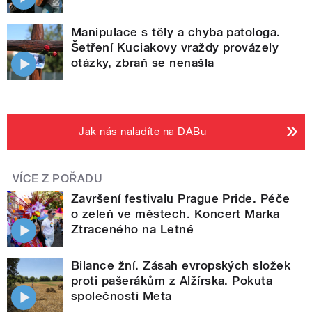
Manipulace s těly a chyba patologa.
Šetření Kuciakovy vraždy provázely
otázky, zbraň se nenašla
Jak nás naladíte na DABu
VÍCE Z POŘADU
Završení festivalu Prague Pride. Péče
o zeleň ve městech. Koncert Marka
Ztraceného na Letné
Bilance žní. Zásah evropských složek
proti pašerákům z Alžírska. Pokuta
společnosti Meta