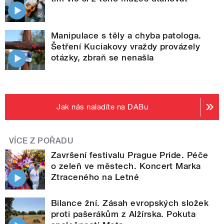
Manipulace s těly a chyba patologa.
Šetření Kuciakovy vraždy provázely
otázky, zbraň se nenašla
Jak nás naladíte na DABu
VÍCE Z POŘADU
Završení festivalu Prague Pride. Péče
o zeleň ve městech. Koncert Marka
Ztraceného na Letné
Bilance žní. Zásah evropských složek
proti pašerákům z Alžírska. Pokuta