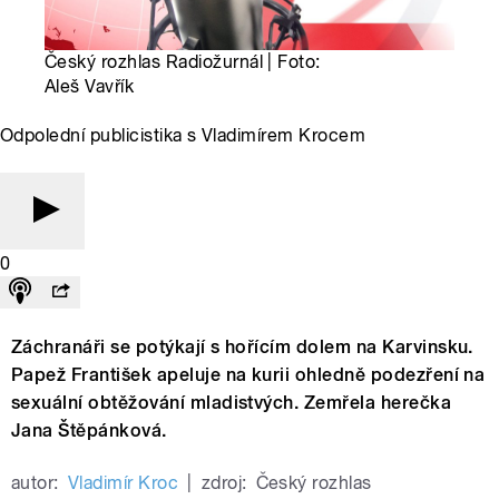
Český rozhlas Radiožurnál | Foto:
Aleš Vavřík
Odpolední publicistika s Vladimírem Krocem
0
Záchranáři se potýkají s hořícím dolem na Karvinsku.
Papež František apeluje na kurii ohledně podezření na
sexuální obtěžování mladistvých. Zemřela herečka
Jana Štěpánková.
autor:
Vladimír Kroc
|
zdroj:
Český rozhlas