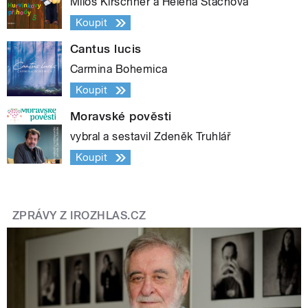
Miloš Kirschner a Helena Štáchová
Koupit
Cantus lucis
Carmina Bohemica
Koupit
Moravské pověsti
vybral a sestavil Zdeněk Truhlář
Koupit
ZPRÁVY Z IROZHLAS.CZ