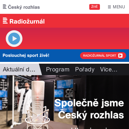
Přejít k hlavnímu obsahu
MENU
ŽIVĚ
Aktuální dění
Program
Pořady
Více
…