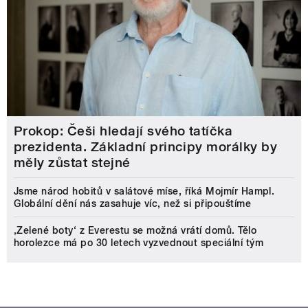
Prokop: Češi hledají svého tatíčka
prezidenta. Základní principy morálky by
měly zůstat stejné
Jsme národ hobitů v salátové míse, říká Mojmír Hampl.
Globální dění nás zasahuje víc, než si připouštíme
‚Zelené boty‘ z Everestu se možná vrátí domů. Tělo
horolezce má po 30 letech vyzvednout speciální tým