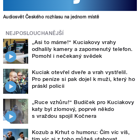
Audiosvět Českého rozhlasu na jednom místě
NEJPOSLOUCHANĚJŠÍ
„Asi to máme!“ Kuciakovy vrahy
odhalily kamery a zapomenutý telefon.
Pomohl i nečekaný svědek
Kuciak otevřel dveře a vrah vystřelil.
Pro peníze si pak dojel k muži, který ho
práskl policii
„Ruce vzhůru!“ Budíček pro Kuciakovy
katy byl zlomový, poprvé někdo
s vraždou spojil Kočnera
Kozub a Krhut o humoru: Čím víc víš,
tím víc si z toho můžeš utahovat