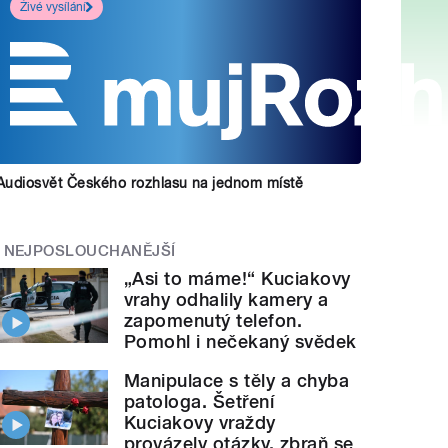
Živé vysílání
Audiosvět Českého rozhlasu na jednom místě
NEJPOSLOUCHANĚJŠÍ
„Asi to máme!“ Kuciakovy
vrahy odhalily kamery a
zapomenutý telefon.
Pomohl i nečekaný svědek
Manipulace s těly a chyba
patologa. Šetření
Kuciakovy vraždy
provázely otázky, zbraň se