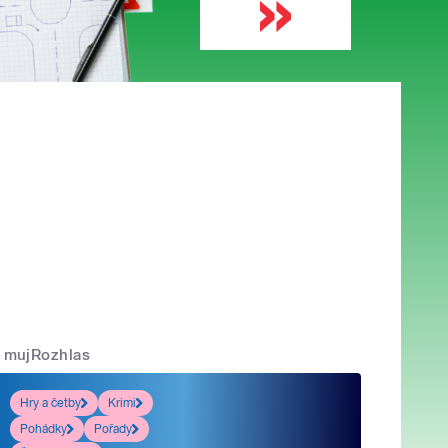
mujRozhlas
Hry a četby
Krimi
Pohádky
Pořady