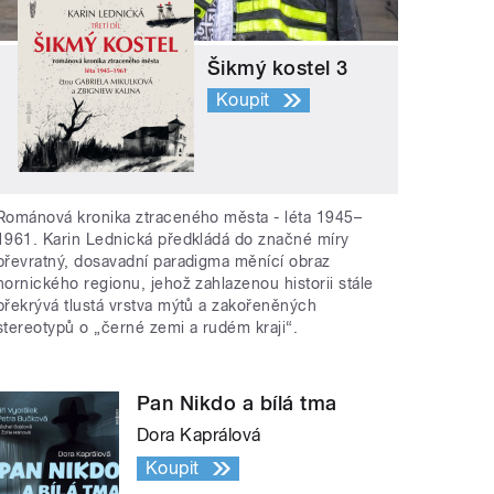
Šikmý kostel 3
Koupit
Románová kronika ztraceného města - léta 1945–
1961. Karin Lednická předkládá do značné míry
převratný, dosavadní paradigma měnící obraz
hornického regionu, jehož zahlazenou historii stále
překrývá tlustá vrstva mýtů a zakořeněných
stereotypů o „černé zemi a rudém kraji“.
Pan Nikdo a bílá tma
Dora Kaprálová
Koupit