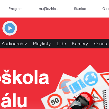
Program
mujRozhlas
Stanice
O r
Audioarchiv
Playlisty
Lidé
Kamery
O nás