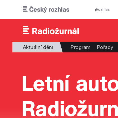
Přejít k hlavnímu obsahu
iRozhlas
Aktuální dění
Program
Pořady