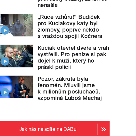
nenašla
„Ruce vzhůru!“ Budíček
pro Kuciakovy katy byl
zlomový, poprvé někdo
s vraždou spojil Kočnera
Kuciak otevřel dveře a vrah
vystřelil. Pro peníze si pak
dojel k muži, který ho
práskl policii
Pozor, zákruta byla
fenomén. Mluvili jsme
k milionům posluchačů,
vzpomíná Luboš Machaj
Jak nás naladíte na DABu