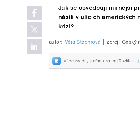
Jak se osvědčují mírnější p
násilí v ulicích amerických
krizi?
autor:
Věra Štechrová
|
zdroj:
Český r
Všechny díly pořadu na mujRozhlas