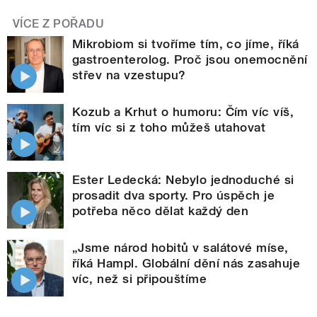
VÍCE Z POŘADU
Mikrobiom si tvoříme tím, co jíme, říká
gastroenterolog. Proč jsou onemocnění
střev na vzestupu?
Kozub a Krhut o humoru: Čím víc víš,
tím víc si z toho můžeš utahovat
Ester Ledecká: Nebylo jednoduché si
prosadit dva sporty. Pro úspěch je
potřeba něco dělat každý den
„Jsme národ hobitů v salátové míse,
říká Hampl. Globální dění nás zasahuje
víc, než si připouštíme