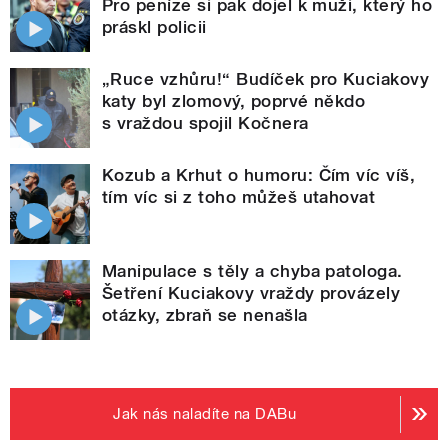
Pro peníze si pak dojel k muži, který ho
práskl policii
„Ruce vzhůru!“ Budíček pro Kuciakovy
katy byl zlomový, poprvé někdo
s vraždou spojil Kočnera
Kozub a Krhut o humoru: Čím víc víš,
tím víc si z toho můžeš utahovat
Manipulace s těly a chyba patologa.
Šetření Kuciakovy vraždy provázely
otázky, zbraň se nenašla
Jak nás naladíte na DABu