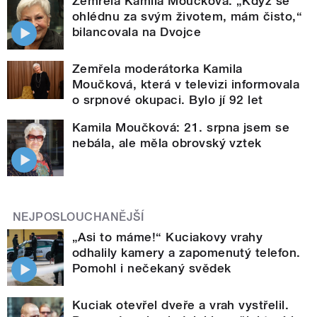
Zemřela Kamila Moučková. „Když se
ohlédnu za svým životem, mám čisto,“
bilancovala na Dvojce
Zemřela moderátorka Kamila
Moučková, která v televizi informovala
o srpnové okupaci. Bylo jí 92 let
Kamila Moučková: 21. srpna jsem se
nebála, ale měla obrovský vztek
NEJPOSLOUCHANĚJŠÍ
„Asi to máme!“ Kuciakovy vrahy
odhalily kamery a zapomenutý telefon.
Pomohl i nečekaný svědek
Kuciak otevřel dveře a vrah vystřelil.