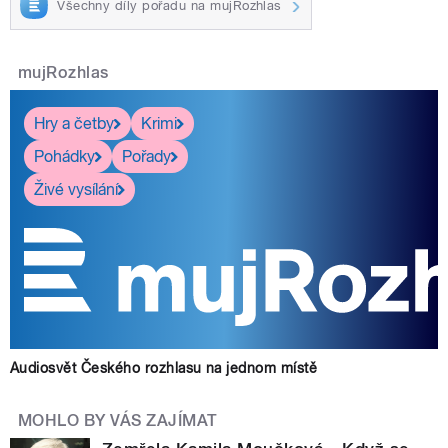
Všechny díly pořadu na mujRozhlas
mujRozhlas
Hry a četby
Krimi
Pohádky
Pořady
Živé vysílání
Audiosvět Českého rozhlasu na jednom místě
MOHLO BY VÁS ZAJÍMAT