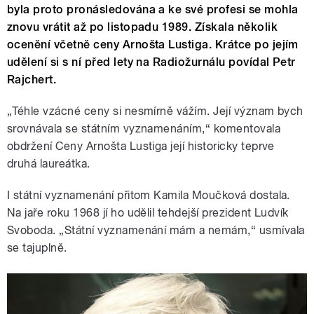
byla proto pronásledována a ke své profesi se mohla
znovu vrátit až po listopadu 1989. Získala několik
ocenění včetně ceny Arnošta Lustiga. Krátce po jejím
udělení si s ní před lety na Radiožurnálu povídal Petr
Rajchert.
„Téhle vzácné ceny si nesmírně vážím. Její význam bych
srovnávala se státním vyznamenáním,“ komentovala
obdržení Ceny Arnošta Lustiga její historicky teprve
druhá laureátka.
I státní vyznamenání přitom Kamila Moučková dostala.
Na jaře roku 1968 jí ho udělil tehdejší prezident Ludvík
Svoboda. „Státní vyznamenání mám a nemám,“ usmívala
se tajuplně.