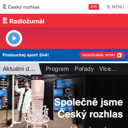
Přejít k hlavnímu obsahu
MENU
ŽIVĚ
Aktuální dění
Program
Pořady
Více
…