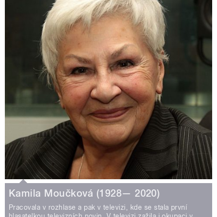
Kamila Moučková (1928— 2020)
Pracovala v rozhlase a pak v televizi, kde se stala první
hlasatelkou televizních novin. V televizi zažila i okupaci v