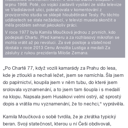
srpnu 1968. Poté, co vojáci zastavili vysílání ze sídla televize
ve Vladislavově ulici, pokračovala v komentování z
provizorního studia ve sklepě hloubětínské Tesly. Po těchto
událostech se stala nežádoucí, v televizi musela skončit a
měla problém sehnat jakoukoliv práci.
V roce 1977 byla Kamila Moučková jednou z prvních, kdo
podepsali Chartu. Před kameru a za rozhlasový mikrofon se
mohla vrátit až po revoluci. Za své postoje a statečnost
dostala v roce 2013 Cenu Arnošta Lustiga a medaili Za
zásluhy z rukou prezidenta Miloše Zemana.
„Po Chartě 77, když vozili kamarády za Prahu do lesa,
kde je ztloukli a nechali ležet, jsem se namíchla. Šla jsem
do papírnictví, koupila jsem v něm tubu, do které jsem
srolovala vyznamenání, a to jsem tam šoupla i s medailí
na klopu. Napsala jsem Husákovi velmi ostrý, až sprostý
dopis a vrátila mu vyznamenání, že to nechci,“ vyprávěla.
Kamila Moučková o sobě tvrdila, že je zkrátka typický
beran. Svoji statečnost, kterou u ní Češi obdivovali,