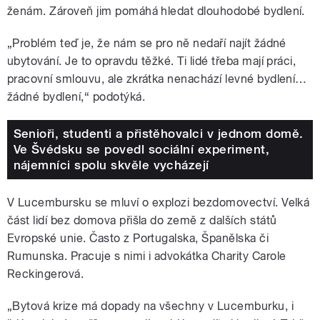
ženám. Zároveň jim pomáhá hledat dlouhodobé bydlení.
„Problém teď je, že nám se pro ně nedaří najít žádné
ubytování. Je to opravdu těžké. Ti lidé třeba mají práci,
pracovní smlouvu, ale zkrátka nenachází levné bydlení…
žádné bydlení,“ podotýká.
Senioři, studenti a přistěhovalci v jednom domě.
Ve Švédsku se povedl sociální experiment,
nájemníci spolu skvěle vycházejí
V Lucembursku se mluví o explozi bezdomovectví. Velká
část lidí bez domova přišla do země z dalších států
Evropské unie. Často z Portugalska, Španělska či
Rumunska. Pracuje s nimi i advokátka Charity Carole
Reckingerová.
„Bytová krize má dopady na všechny v Lucemburku, i