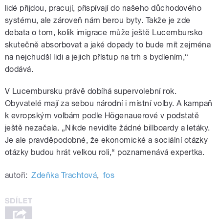
lidé přijdou, pracují, přispívají do našeho důchodového
systému, ale zároveň nám berou byty. Takže je zde
debata o tom, kolik imigrace může ještě Lucembursko
skutečně absorbovat a jaké dopady to bude mít zejména
na nejchudší lidi a jejich přístup na trh s bydlením,“
dodává.
V Lucembursku právě dobíhá supervolební rok.
Obyvatelé mají za sebou národní i místní volby. A kampaň
k evropským volbám podle Högenauerové v podstatě
ještě nezačala. „Nikde nevidíte žádné billboardy a letáky.
Je ale pravděpodobné, že ekonomické a sociální otázky
otázky budou hrát velkou roli,“ poznamenává expertka.
autoři:
Zdeňka Trachtová
,
fos