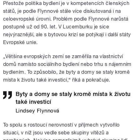
Přestože politika bydlení je v kompetencích členských
států, je podle Flynnové stále více diskutovaná i na
celoevropské úrovni. Problém podle Flynnové narůstá
postupně už od 90. let. V Lucemburku je sice
nejvýraznější, ale s bytovou krizí se potýkají i další státy
Evropské unie.
„Většina evropských zemí se zaměřila na vlastnictví
domů namísto sociálního bydlení nebo trhu s nájemním
bydlením. To způsobilo, že byty a domy se staly kromě
místa k životu také investicí,
“ říká a pokračuje.
Byty a domy se staly kromě místa k životu
také investicí
Lindsey Flynnová
To spolu s rostoucí nerovností v příjmech vytvořilo
situaci, v níž jsou vedle sebe skupiny vítězů a