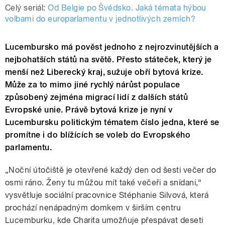
Celý seriál:
Od Belgie po Švédsko. Jaká témata hýbou
volbami do europarlamentu v jednotlivých zemích?
Lucembursko má pověst jednoho z nejrozvinutějších a
nejbohatších států na světě. Přesto státeček, který je
menší než Liberecký kraj, sužuje obří bytová krize.
Může za to mimo jiné rychlý nárůst populace
způsobený zejména migrací lidí z dalších států
Evropské unie. Právě bytová krize je nyní v
Lucembursku politickým tématem číslo jedna, které se
promítne i do blížících se voleb do Evropského
parlamentu.
„Noční útočiště je otevřené každý den od šesti večer do
osmi ráno. Ženy tu můžou mít také večeři a snídani,“
vysvětluje sociální pracovnice Stéphanie Silvová, která
prochází nenápadným domkem v širším centru
Lucemburku, kde Charita umožňuje přespávat deseti