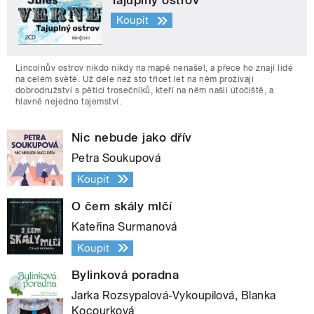
Koupit
Lincolnův ostrov nikdo nikdy na mapě nenašel, a přece ho znají lidé
na celém světě. Už déle než sto třicet let na něm prožívají
dobrodružství s pěticí trosečníků, kteří na něm našli útočiště, a
hlavně nejedno tajemství.
Nic nebude jako dřív
Petra Soukupová
Koupit
O čem skály mlčí
Kateřina Surmanová
Koupit
Bylinková poradna
Jarka Rozsypalová-Vykoupilová, Blanka
Kocourková