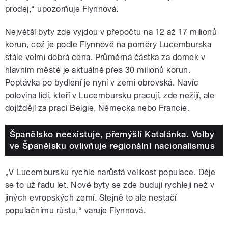
prodej,“ upozorňuje Flynnová.
Největší byty zde vyjdou v přepočtu na 12 až 17 milionů
korun, což je podle Flynnové na poměry Lucemburska
stále velmi dobrá cena. Průměrná částka za domek v
hlavním městě je aktuálně přes 30 milionů korun.
Poptávka po bydlení je nyní v zemi obrovská. Navíc
polovina lidí, kteří v Lucembursku pracují, zde nežijí, ale
dojíždějí za prací Belgie, Německa nebo Francie.
Španělsko neexistuje, přemýšlí Katalánka. Volby
ve Španělsku ovlivňuje regionální nacionalismus
„V Lucembursku rychle narůstá velikost populace. Děje
se to už řadu let. Nové byty se zde budují rychleji než v
jiných evropských zemí. Stejně to ale nestačí
populačnímu růstu,“ varuje Flynnová.