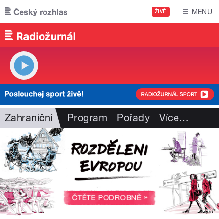
Přejít k hlavnímu obsahu
MENU
ŽIVĚ
Zahraniční
Program
Pořady
Více
…