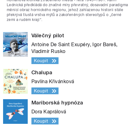
Románová kronika ztraceného města - léta 1945–1961. Karin
Lednická předkládá do značné míry převratný, dosavadní paradigma
měnící obraz hornického regionu, jehož zahlazenou historii stále
překrývá tlustá vrstva mýtů a zakořeněných stereotypů o „černé
zemi a rudém kraji“.
Válečný pilot
Antoine De Saint Exupéry, Igor Bareš,
Vladimír Rusko
Koupit
Chalupa
Pavlína Křivánková
Koupit
Mariborská hypnóza
Dora Kaprálová
Koupit