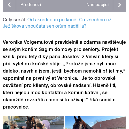
Předchozí
Následující
Celý seriál:
Od akordeonu po koně. Co všechno už
Ježíškova vnoučata seniorům nadělila?
Veronika Volgemutová pravidelně a zdarma navštěvuje
se svým koněm Sagim domovy pro seniory. Projekt
vznikl před lety díky panu Josefovi z Velvar, který si
přál výlet do koňské stáje. „Protože jsme byli moc
daleko, navrhla jsem, jestli bychom nemohli přijet my,“
vzpomíná na první výlet Veronika. „Je to obrovské
osvěžení pro klienty, obrovské nadšení. Hlavně i ti,
kteří nejsou moc kontaktní a komunikativní, se
okamžitě rozzářili a moc si to užívají.“ říká sociální
pracovnice.