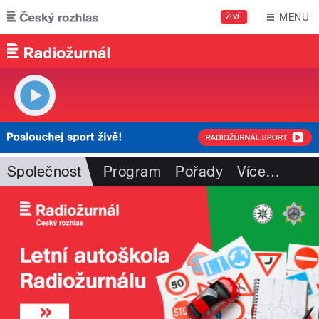
Přejít k hlavnímu obsahu
MENU
ŽIVĚ
Společnost
Program
Pořady
Více
…