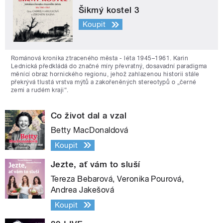
Šikmý kostel 3
Koupit
Románová kronika ztraceného města - léta 1945–1961. Karin
Lednická předkládá do značné míry převratný, dosavadní paradigma
měnící obraz hornického regionu, jehož zahlazenou historii stále
překrývá tlustá vrstva mýtů a zakořeněných stereotypů o „černé
zemi a rudém kraji“.
Co život dal a vzal
Betty MacDonaldová
Koupit
Jezte, ať vám to sluší
Tereza Bebarová, Veronika Pourová,
Andrea Jakešová
Koupit