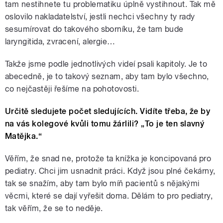
tam nestihnete tu problematiku úplně vystihnout. Tak mě
oslovilo nakladatelství, jestli nechci všechny ty rady
sesumírovat do takového sborníku, že tam bude
laryngitida, zvracení, alergie…
Takže jsme podle jednotlivých videí psali kapitoly. Je to
abecedně, je to takový seznam, aby tam bylo všechno,
co nejčastěji řešíme na pohotovosti.
Určitě sledujete počet sledujících. Vidíte třeba, že by
na vás kolegové kvůli tomu žárlili? „To je ten slavný
Matějka.“
Věřím, že snad ne, protože ta knížka je koncipovaná pro
pediatry. Chci jim usnadnit práci. Když jsou plné čekárny,
tak se snažím, aby tam bylo míň pacientů s nějakými
věcmi, které se dají vyřešit doma. Dělám to pro pediatry,
tak věřím, že se to neděje.