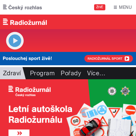
Přejít k hlavnímu obsahu
MENU
ŽIVĚ
Zdraví
Program
Pořady
Více
…