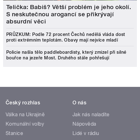
Telička: Babiš? Větší problém je jeho okolí.
S neskutečnou arogancí se přikrývají
absurdní věci
PRŮZKUM: Podle 72 procent Čechů nedělá vláda dost
proti extrémním teplotám. Obavy mají nejvíce mladí
Policie našla tělo paddleboardisty, který zmizel při silné
bouřce na jezeře Most. Druhého stále pohřešují
Český rozhlas
O nás
Válka na Ukrajině
Jak nás naladíte
Komunální volby
Nápověda
Stanice
Lidé v rádiu