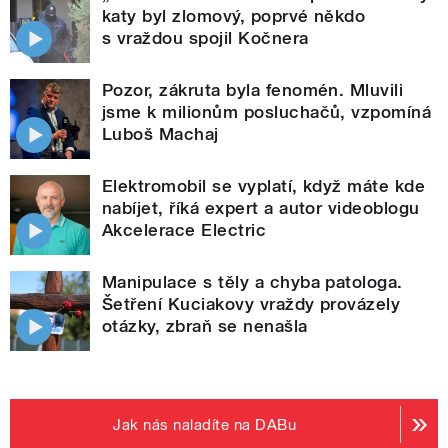
katy byl zlomový, poprvé někdo
s vraždou spojil Kočnera
Pozor, zákruta byla fenomén. Mluvili
jsme k milionům posluchačů, vzpomíná
Luboš Machaj
Elektromobil se vyplatí, když máte kde
nabíjet, říká expert a autor videoblogu
Akcelerace Electric
Manipulace s těly a chyba patologa.
Šetření Kuciakovy vraždy provázely
otázky, zbraň se nenašla
Jak nás naladíte na DABu