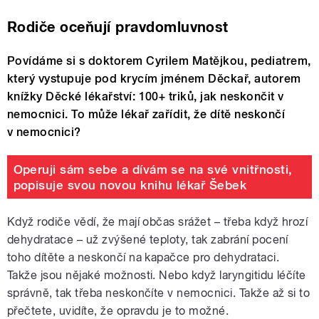
Rodiče oceňují pravdomluvnost
Povídáme si s doktorem Cyrilem Matějkou, pediatrem,
který vystupuje pod krycím jménem Děckař, autorem
knížky Děcké lékařství: 100+ triků, jak neskončit v
nemocnici. To může lékař zařídit, že dítě neskončí
v nemocnici?
Operuji sám sebe a dívám se na své vnitřnosti,
popisuje svou novou knihu lékař Šebek
Když rodiče vědí, že mají občas srážet – třeba když hrozí
dehydratace – už zvýšené teploty, tak zabrání pocení
toho dítěte a neskončí na kapačce pro dehydrataci.
Takže jsou nějaké možnosti. Nebo když laryngitidu léčíte
správně, tak třeba neskončíte v nemocnici. Takže až si to
přečtete, uvidíte, že opravdu je to možné.