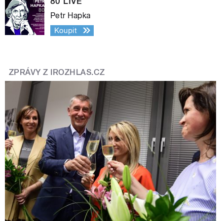
80 LIVE
Petr Hapka
Koupit
ZPRÁVY Z IROZHLAS.CZ