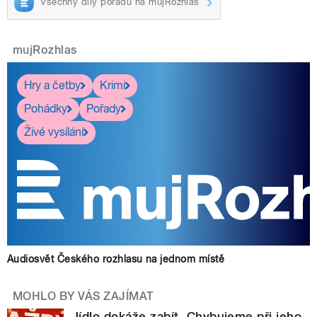
Všechny díly pořadu na mujRozhlas
mujRozhlas
Hry a četby
Krimi
Pohádky
Pořady
Živé vysílání
Audiosvět Českého rozhlasu na jednom místě
MOHLO BY VÁS ZAJÍMAT
Jídlo dokáže zabít. Chybujeme při jeho