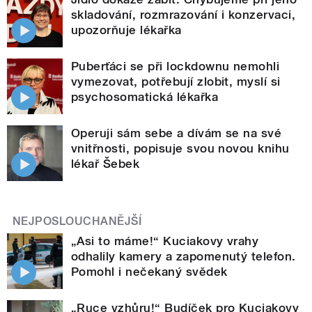
skladování, rozmrazování i konzervaci,
upozorňuje lékařka
Puberťáci se při lockdownu nemohli
vymezovat, potřebují zlobit, myslí si
psychosomatická lékařka
Operuji sám sebe a dívám se na své
vnitřnosti, popisuje svou novou knihu
lékař Šebek
NEJPOSLOUCHANĚJŠÍ
„Asi to máme!“ Kuciakovy vrahy
odhalily kamery a zapomenutý telefon.
Pomohl i nečekaný svědek
„Ruce vzhůru!“ Budíček pro Kuciakovy