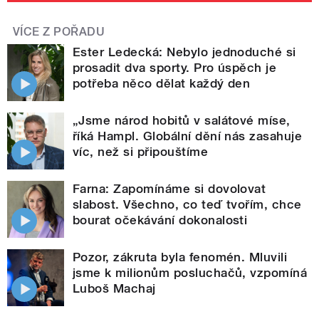
VÍCE Z POŘADU
Ester Ledecká: Nebylo jednoduché si
prosadit dva sporty. Pro úspěch je
potřeba něco dělat každý den
„Jsme národ hobitů v salátové míse,
říká Hampl. Globální dění nás zasahuje
víc, než si připouštíme
Farna: Zapomínáme si dovolovat
slabost. Všechno, co teď tvořím, chce
bourat očekávání dokonalosti
Pozor, zákruta byla fenomén. Mluvili
jsme k milionům posluchačů, vzpomíná
Luboš Machaj