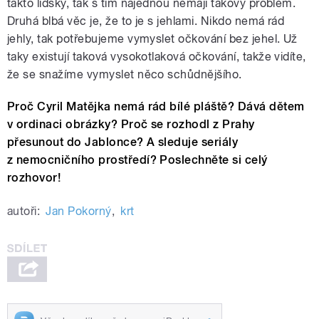
takto lidsky, tak s tím najednou nemají takový problém.
Druhá blbá věc je, že to je s jehlami. Nikdo nemá rád
jehly, tak potřebujeme vymyslet očkování bez jehel. Už
taky existují taková vysokotlaková očkování, takže vidíte,
že se snažíme vymyslet něco schůdnějšího.
Proč Cyril Matějka nemá rád bílé pláště? Dává dětem
v ordinaci obrázky? Proč se rozhodl z Prahy
přesunout do Jablonce? A sleduje seriály
z nemocničního prostředí? Poslechněte si celý
rozhovor!
autoři:
Jan Pokorný
,
krt