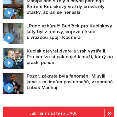
Manipulace s těly a chyba patologa.
Šetření Kuciakovy vraždy provázely
otázky, zbraň se nenašla
„Ruce vzhůru!“ Budíček pro Kuciakovy
katy byl zlomový, poprvé někdo
s vraždou spojil Kočnera
Kuciak otevřel dveře a vrah vystřelil.
Pro peníze si pak dojel k muži, který ho
práskl policii
Pozor, zákruta byla fenomén. Mluvili
jsme k milionům posluchačů, vzpomíná
Luboš Machaj
Jak nás naladíte na DABu