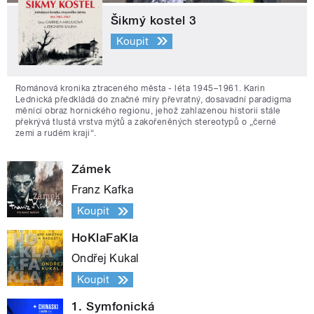
Šikmý kostel 3
Koupit
Románová kronika ztraceného města - léta 1945–1961. Karin
Lednická předkládá do značné míry převratný, dosavadní paradigma
měnící obraz hornického regionu, jehož zahlazenou historii stále
překrývá tlustá vrstva mýtů a zakořeněných stereotypů o „černé
zemi a rudém kraji“.
Zámek
Franz Kafka
Koupit
HoKlaFaKla
Ondřej Kukal
Koupit
1. Symfonická