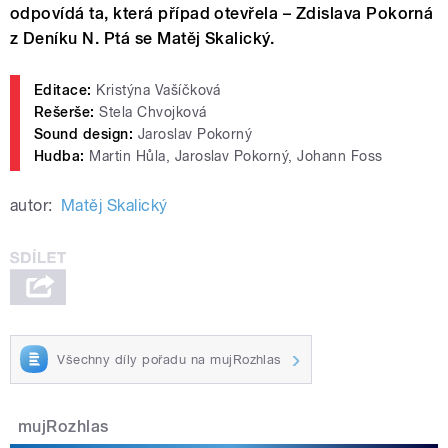
odpovídá ta, která případ otevřela – Zdislava Pokorná
z Deníku N. Ptá se Matěj Skalický.
Editace:
Kristýna Vašíčková
Rešerše:
Stela Chvojková
Sound design:
Jaroslav Pokorný
Hudba:
Martin Hůla, Jaroslav Pokorný, Johann Foss
autor:
Matěj Skalický
Všechny díly pořadu na mujRozhlas
mujRozhlas