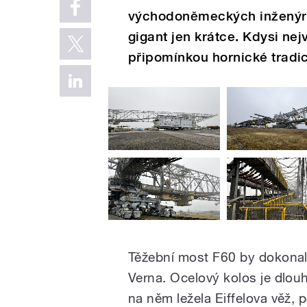
východoněmeckých inženýrů.
gigant jen krátce. Kdysi nejv
připomínkou hornické tradic
Těžební most F60 by dokonale
Verna. Ocelový kolos je dlou
na něm ležela Eiffelova věž, 