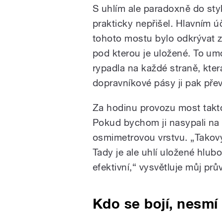
S uhlím ale paradoxně do st
prakticky nepřišel. Hlavním 
tohoto mostu bylo odkrývat 
pod kterou je uložené. To u
rypadla na každé straně, kte
dopravníkové pásy ji pak přev
Za hodinu provozu most takto 
Pokud bychom ji nasypali na f
osmimetrovou vrstvu. „Takov
Tady je ale uhlí uložené hlub
efektivní,“ vysvětluje můj pr
Kdo se bojí, nesmí