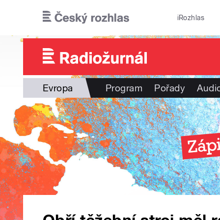
Přejít k hlavnímu obsahu
iRozhlas
Evropa
Program
Pořady
Audi