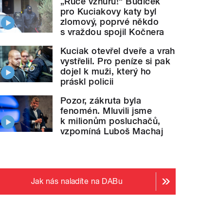
„Ruce vzhůru!“ Budíček
pro Kuciakovy katy byl
zlomový, poprvé někdo
s vraždou spojil Kočnera
Kuciak otevřel dveře a vrah
vystřelil. Pro peníze si pak
dojel k muži, který ho
práskl policii
Pozor, zákruta byla
fenomén. Mluvili jsme
k milionům posluchačů,
vzpomíná Luboš Machaj
Jak nás naladíte na DABu