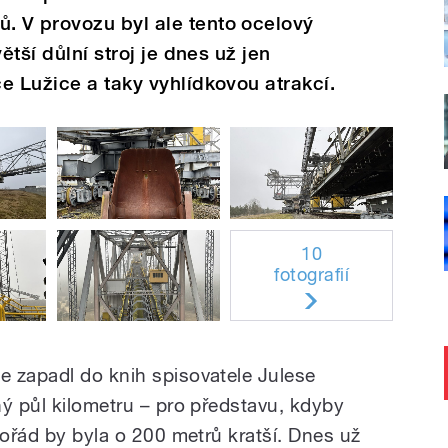
 V provozu byl ale tento ocelový
ětší důlní stroj je dnes už jen
e Lužice a taky vyhlídkovou atrakcí.
10
fotografií
 zapadl do knih spisovatele Julese
hý půl kilometru – pro představu, kdyby
pořád by byla o 200 metrů kratší. Dnes už