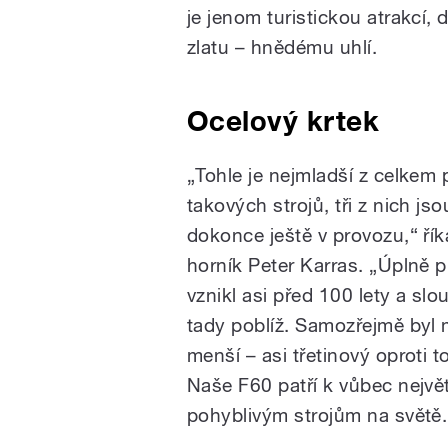
je jenom turistickou atrakcí, d
zlatu – hnědému uhlí.
Ocelový krtek
„Tohle je nejmladší z celkem 
takových strojů, tři z nich jso
dokonce ještě v provozu,“ řík
horník Peter Karras. „Úplně 
vznikl asi před 100 lety a slou
tady poblíž. Samozřejmě by
menší – asi třetinový oproti 
Naše F60 patří k vůbec nejvě
pohyblivým strojům na světě.