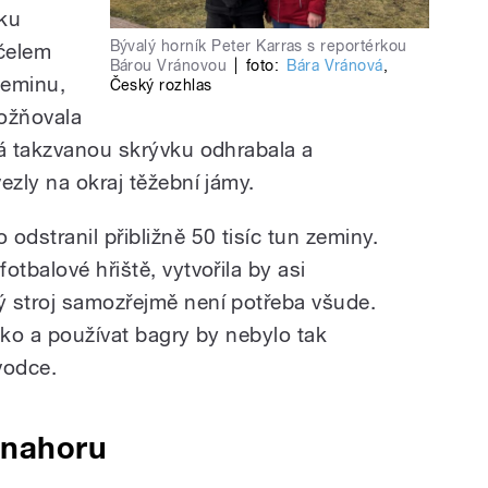
yku
Bývalý horník Peter Karras s reportérkou
účelem
Bárou Vránovou
|
foto:
Bára Vránová
,
zeminu,
Český rozhlas
možňovala
rá takzvanou skrývku odhrabala a
ezly na okraj těžební jámy.
odstranil přibližně 50 tisíc tun zeminy.
otbalové hřiště, vytvořila by asi
ý stroj samozřejmě není potřeba všude.
oko a používat bagry by nebylo tak
ůvodce.
 nahoru