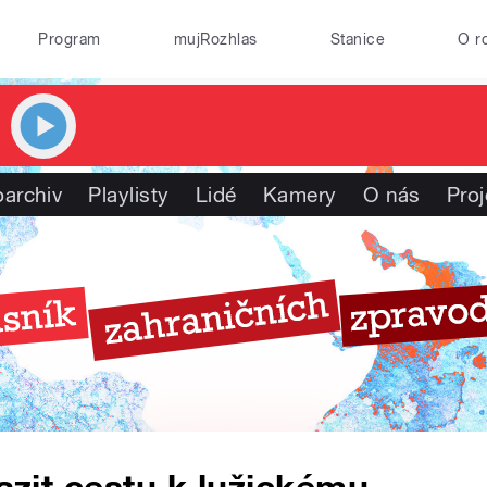
Program
mujRozhlas
Stanice
O r
oarchiv
Playlisty
Lidé
Kamery
O nás
Proj