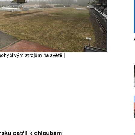
pohyblivým strojům na světě |
rsku patřil k chloubám