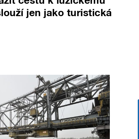
razit cestu k lužickému
slouží jen jako turistická