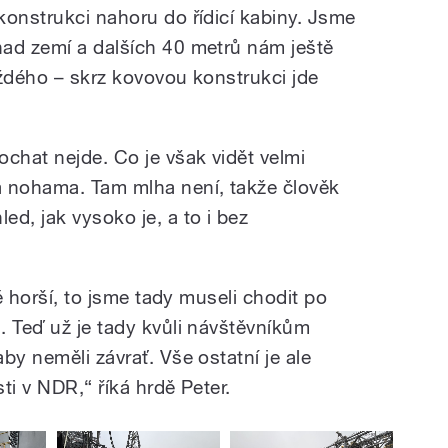
konstrukci nahoru do řídicí kabiny. Jsme
ad zemí a dalších 40 metrů nám ještě
aždého – skrz kovovou konstrukci jde
chat nejde. Co je však vidět velmi
a nohama. Tam mlha není, takže člověk
d, jak vysoko je, a to i bez
tě horší, to jsme tady museli chodit po
. Teď už je tady kvůli návštěvníkům
by neměli závrať. Vše ostatní je ale
ti v NDR,“ říká hrdě Peter.