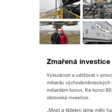
Zmařená investice
Vybudovat a udržovat v provo
miliardu východoněmeckých m
miliardám korun. Ke konci 80. 
obrovská investice.
„Most a těžební jáma měly fun