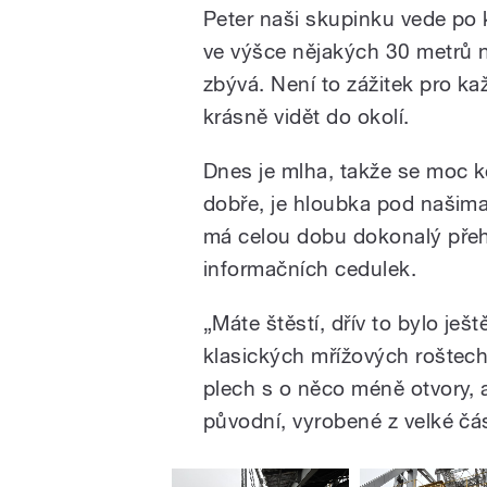
Peter naši skupinku vede po 
ve výšce nějakých 30 metrů n
zbývá. Není to zážitek pro k
krásně vidět do okolí.
Dnes je mlha, takže se moc ko
dobře, je hloubka pod našim
má celou dobu dokonalý přehle
informačních cedulek.
„Máte štěstí, dřív to bylo ješ
klasických mřížových roštech
plech s o něco méně otvory, a
původní, vyrobené z velké čás