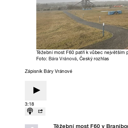
Těžební most F60 patří k vůbec největším 
Foto:
Bára Vránová
, Český rozhlas
Zápisník Báry Vránové
3:18
Těžební most F60 v Branibo