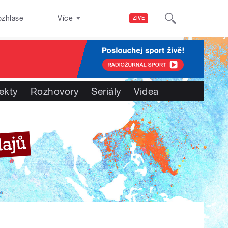
ozhlase
Více
ŽIVĚ
ekty
Rozhovory
Seriály
Videa