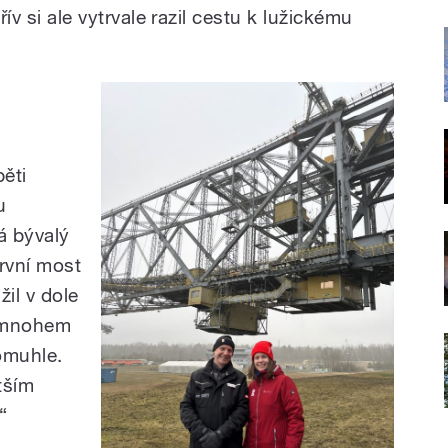
řív si ale vytrvale razil cestu k lužickému
pěti
u
á bývalý
první most
žil v dole
l mnohem
tomuhle.
tším
“