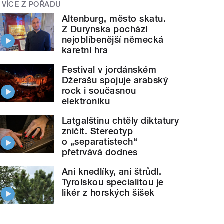
VÍCE Z POŘADU
Altenburg, město skatu.
Z Durynska pochází
nejoblíbenější německá
karetní hra
Festival v jordánském
Džerašu spojuje arabský
rock i současnou
elektroniku
Latgalštinu chtěly diktatury
zničit. Stereotyp
o „separatistech“
přetrvává dodnes
Ani knedlíky, ani štrůdl.
Tyrolskou specialitou je
likér z horských šišek