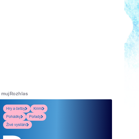
mujRozhlas
Hry a četby
Krimi
Pohádky
Pořady
Živé vysílání