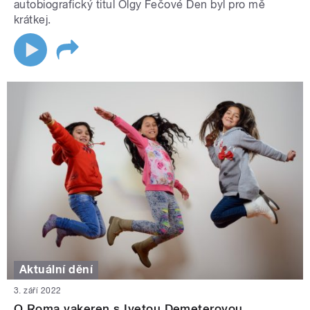
autobiografický titul Olgy Fečové Den byl pro mě
krátkej.
Aktuální dění
3. září 2022
O Roma vakeren s Ivetou Demeterovou