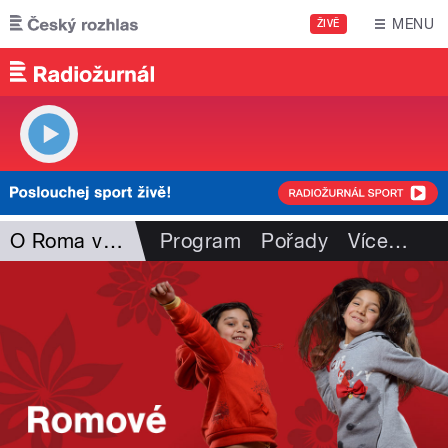
Přejít k hlavnímu obsahu
MENU
ŽIVĚ
O Roma vakeren
Program
Pořady
Více
…