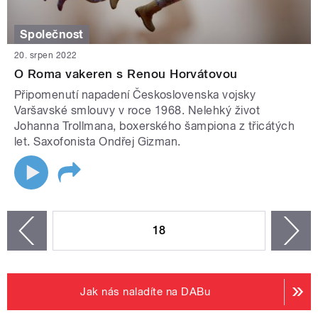
Společnost
20. srpen 2022
O Roma vakeren s Renou Horvátovou
Připomenutí napadení Československa vojsky
Varšavské smlouvy v roce 1968. Nelehký život
Johanna Trollmana, boxerského šampiona z třicátých
let. Saxofonista Ondřej Gizman.
STRÁNKY
18
n
zí
Jak nás naladíte na DABu