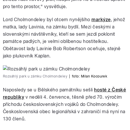
pro tento prostor,“ vysvětluje.
Lord Cholmondeley byl otcem nynějšího
markýze
, jehož
matka, lady Lavinia, na zámku bydlí. Mezi českými a
slovenskými návštěvníky, kteří se sem jezdí poklonit
památce padlých, je velmi oblíbenou hostitelkou.
Obětavost lady Lavinie Bob Robertson oceňuje, stejně
jako plukovník Kaplan.
Rozsáhlý park u zámku Cholmondeley
|
foto:
Milan Kocourek
Naposledy se u Bělského památníku sešli
hosté z České
republiky
v neděli 4. července, těsně před 70. výročím
příchodu československých vojáků do Cholmondeley.
Československá obec legionářská v zahraničí má nyní na
130 členů.