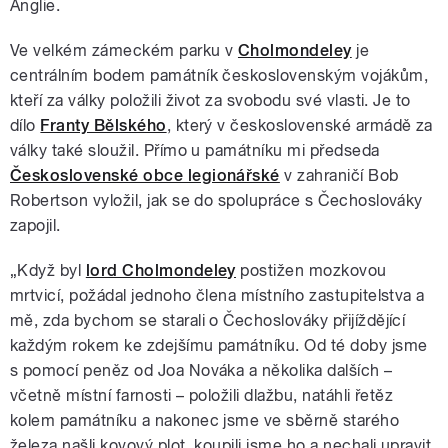
Anglie.
Ve velkém zámeckém parku v
Cholmondeley
je
centrálním bodem památník československým vojákům,
kteří za války položili život za svobodu své vlasti. Je to
dílo
Franty Bělského
, který v československé armádě za
války také sloužil. Přímo u památníku mi předseda
Československé obce legionářské
v zahraničí Bob
Robertson vyložil, jak se do spolupráce s Čechoslováky
zapojil.
„Když byl
lord Cholmondeley
postižen mozkovou
mrtvicí, požádal jednoho člena místního zastupitelstva a
mě, zda bychom se starali o Čechoslováky přijíždějící
každým rokem ke zdejšímu památníku. Od té doby jsme
s pomocí peněz od Joa Nováka a několika dalších –
včetně místní farnosti – položili dlažbu, natáhli řetěz
kolem památníku a nakonec jsme ve sběrně starého
železa našli kovový plot, koupili jsme ho a nechali upravit