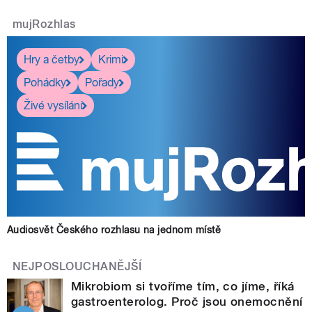
mujRozhlas
Hry a četby
Krimi
Pohádky
Pořady
Živé vysílání
Audiosvět Českého rozhlasu na jednom místě
NEJPOSLOUCHANĚJŠÍ
Mikrobiom si tvoříme tím, co jíme, říká
gastroenterolog. Proč jsou onemocnění