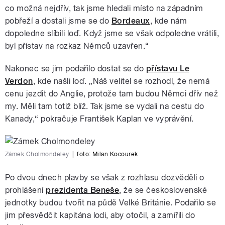
co možná nejdřív, tak jsme hledali místo na západním
pobřeží a dostali jsme se do
Bordeaux
, kde nám
dopoledne slíbili loď. Když jsme se však odpoledne vrátili,
byl přístav na rozkaz Němců uzavřen.“
Nakonec se jim podařilo dostat se do
přístavu Le
Verdon
, kde našli loď. „Náš velitel se rozhodl, že nemá
cenu jezdit do Anglie, protože tam budou Němci dřív než
my. Měli tam totiž blíž. Tak jsme se vydali na cestu do
Kanady,“ pokračuje František Kaplan ve vyprávění.
Zámek Cholmondeley
|
foto:
Milan Kocourek
Po dvou dnech plavby se však z rozhlasu dozvěděli o
prohlášení
prezidenta Beneše
, že se československé
jednotky budou tvořit na půdě Velké Británie. Podařilo se
jim přesvědčit kapitána lodi, aby otočil, a zamířili do