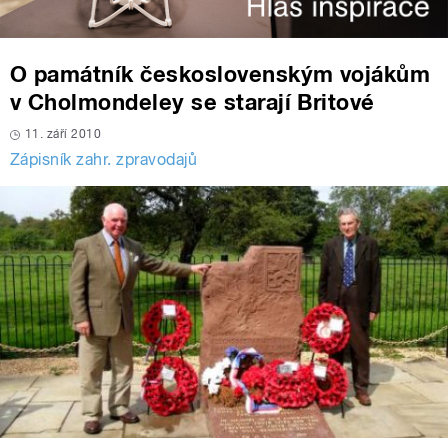
O památník československým vojákům
v Cholmondeley se starají Britové
11. září 2010
Zápisník zahr. zpravodajů