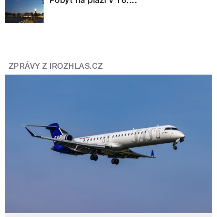
Pobyt na pláži v 18....
ZPRÁVY Z IROZHLAS.CZ