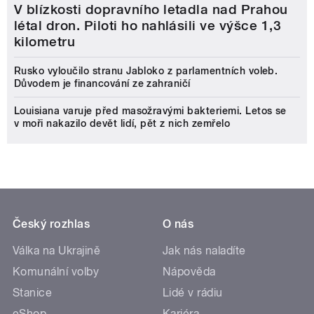
V blízkosti dopravního letadla nad Prahou
létal dron. Piloti ho nahlásili ve výšce 1,3
kilometru
Rusko vyloučilo stranu Jabloko z parlamentních voleb.
Důvodem je financování ze zahraničí
Louisiana varuje před masožravými bakteriemi. Letos se
v moři nakazilo devět lidí, pět z nich zemřelo
Český rozhlas
O nás
Válka na Ukrajině
Jak nás naladíte
Komunální volby
Nápověda
Stanice
Lidé v rádiu
eShop
Kariéra