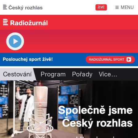
Přejít k hlavnímu obsahu
MENU
ŽIVĚ
Cestování
Program
Pořady
Více
…