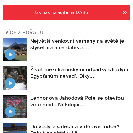
Jak nás naladíte na DABu
VÍCE Z POŘADU
Největší venkovní varhany na světě je
slyšet na míle daleko....
Život mezi káhirskými odpadky chudým
Egypťanům nevadí. Díky...
Lennonova Jahodová Pole se otevřou
veřejnosti. Někdejší...
Do vody v šatech a v děravé loďce?