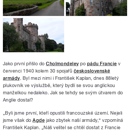
Jako první přišlo do
Cholmondeley
po
pádu Francie
v
červenci 1940 kolem 30 spojařů
československé
armády
. Byl mezi nimi i František Kaplan, dnes 88letý
plukovník ve výslužbě, který bydlí se svou anglickou
manželkou nedaleko. Jak se tehdy se svým útvarem do
Anglie dostal?
„Byli jsme první, kteří opustili francouzské území. Nejeli
jsme však do
Agde
jako zbytek naší armády,“ vzpomíná
František Kaplan. „Náš velitel se chtěl dostat z Francie