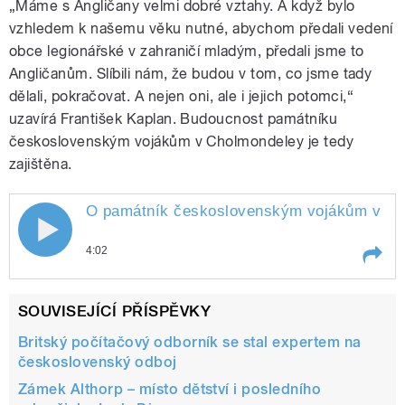
„Máme s Angličany velmi dobré vztahy. A když bylo
vzhledem k našemu věku nutné, abychom předali vedení
obce legionářské v zahraničí mladým, předali jsme to
Angličanům. Slíbili nám, že budou v tom, co jsme tady
dělali, pokračovat. A nejen oni, ale i jejich potomci,“
uzavírá František Kaplan. Budoucnost památníku
československým vojákům v Cholmondeley je tedy
zajištěna.
O památník československým vojákům v Cho
4:02
Play /
Britové
O památník československým
SOUVISEJÍCÍ PŘÍSPĚVKY
vojákům v Cholmondeley se starají
Britský počítačový odborník se stal expertem na
československý odboj
Zámek Althorp – místo dětství i posledního