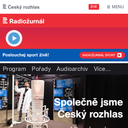
Přejít k hlavnímu obsahu
MENU
ŽIVĚ
Program
Pořady
Audioarchiv
Více
…