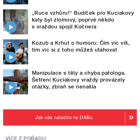
„Ruce vzhůru!“ Budíček pro Kuciakovy
katy byl zlomový, poprvé někdo
s vraždou spojil Kočnera
Kozub a Krhut o humoru: Čím víc víš,
tím víc si z toho můžeš utahovat
Manipulace s těly a chyba patologa.
Šetření Kuciakovy vraždy provázely
otázky, zbraň se nenašla
Jak nás naladíte na DABu
VÍCE Z POŘADU