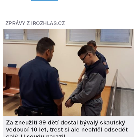
ZPRÁVY Z IROZHLAS.CZ
Za zneužití 39 dětí dostal bývalý skautský
vedoucí 10 let, trest si ale nechtěl odsedět
celý. U soudu narazil