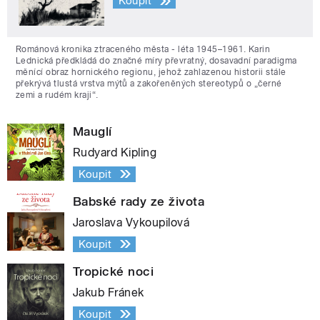
Koupit
Románová kronika ztraceného města - léta 1945–1961. Karin
Lednická předkládá do značné míry převratný, dosavadní paradigma
měnící obraz hornického regionu, jehož zahlazenou historii stále
překrývá tlustá vrstva mýtů a zakořeněných stereotypů o „černé
zemi a rudém kraji“.
Mauglí
Rudyard Kipling
Koupit
Babské rady ze života
Jaroslava Vykoupilová
Koupit
Tropické noci
Jakub Fránek
Koupit