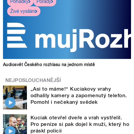
Pohádky
Pořady
Živé vysílání
Audiosvět Českého rozhlasu na jednom místě
NEJPOSLOUCHANĚJŠÍ
„Asi to máme!“ Kuciakovy vrahy
odhalily kamery a zapomenutý telefon.
Pomohl i nečekaný svědek
Kuciak otevřel dveře a vrah vystřelil.
Pro peníze si pak dojel k muži, který ho
práskl policii