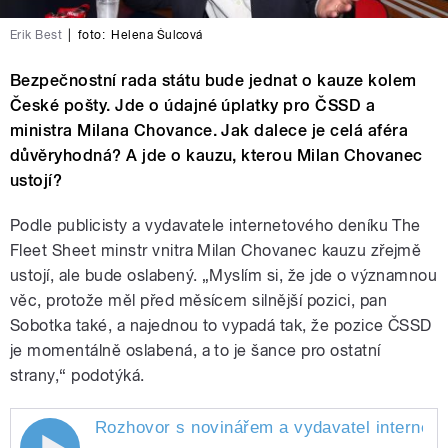
Erik Best
|
foto:
Helena Šulcová
Bezpečnostní rada státu bude jednat o kauze kolem
České pošty. Jde o údajné úplatky pro ČSSD a
ministra Milana Chovance. Jak dalece je celá aféra
důvěryhodná? A jde o kauzu, kterou Milan Chovanec
ustojí?
Podle publicisty a vydavatele internetového deníku The
Fleet Sheet minstr vnitra Milan Chovanec kauzu zřejmě
ustojí, ale bude oslabený. „Myslím si, že jde o významnou
věc, protože měl před měsícem silnější pozici, pan
Sobotka také, a najednou to vypadá tak, že pozice ČSSD
je momentálně oslabená, a to je šance pro ostatní
strany,“ podotýká.
Rozhovor s novinářem a vydavatel internet