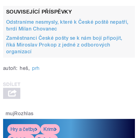
SOUVISEJÍCÍ PŘÍSPĚVKY
Odstraníme nesmysly, které k České poště nepatří,
tvrdí Milan Chovanec
Zaměstnanci České pošty se k nám bojí připojit,
říká Miroslav Prokop z jedné z odborových
organizací
autoři:
heš
,
prh
mujRozhlas
Hry a četby
Krimi