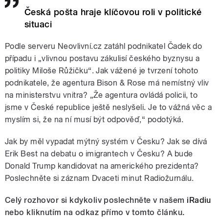
Česká pošta hraje klíčovou roli v politické
situaci
Podle serveru Neovlivní.cz zatáhl podnikatel Čadek do
případu i „vlivnou postavu zákulisí českého byznysu a
politiky Miloše Růžičku“. Jak vážené je tvrzení tohoto
podnikatele, že agentura Bison & Rose má nemístný vliv
na ministerstvu vnitra? „Že agentura ovládá policii, to
jsme v České republice ještě neslyšeli. Je to vážná věc a
myslím si, že na ní musí být odpověď,“ podotýká.
Jak by měl vypadat mýtný systém v Česku? Jak se dívá
Erik Best na debatu o imigrantech v Česku? A bude
Donald Trump kandidovat na amerického prezidenta?
Poslechněte si záznam Dvaceti minut Radiožurnálu.
Celý rozhovor si kdykoliv poslechněte v našem
iRadiu
nebo kliknutím na odkaz přímo v tomto článku.