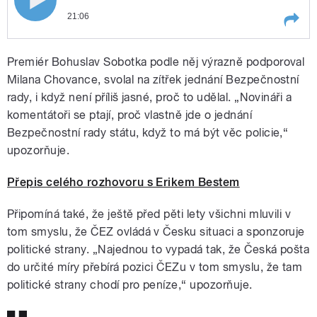
21:06
Play /
Rozhovor s novinářem a vydavatel
Premiér Bohuslav Sobotka podle něj výrazně podporoval
internetového deníku The Fleet Sheet
Erikem Bestem o kauze České pošty a také
Milana Chovance, svolal na zítřek jednání Bezpečnostní
o výběrovém řízení na nového
rady, i když není příliš jasné, proč to udělal. „Novináři a
provozovatele mýtného systému v Česku.
komentátoři se ptají, proč vlastně jde o jednání
Moderuje Helena Šulcová.
Bezpečnostní rady státu, když to má být věc policie,“
upozorňuje.
Přepis celého rozhovoru s Erikem Bestem
pause
Připomíná také, že ještě před pěti lety všichni mluvili v
tom smyslu, že ČEZ ovládá v Česku situaci a sponzoruje
politické strany. „Najednou to vypadá tak, že Česká pošta
do určité míry přebírá pozici ČEZu v tom smyslu, že tam
politické strany chodí pro peníze,“ upozorňuje.