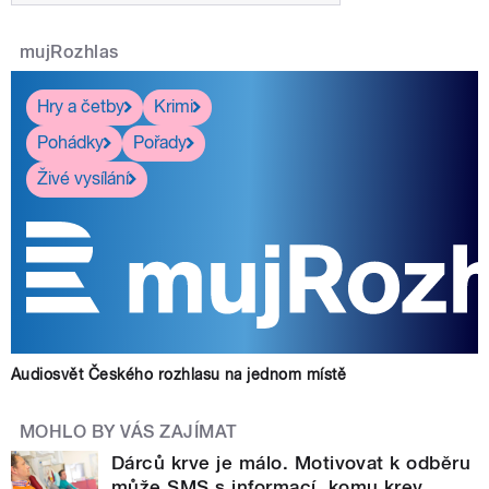
mujRozhlas
Hry a četby
Krimi
Pohádky
Pořady
Živé vysílání
Audiosvět Českého rozhlasu na jednom místě
MOHLO BY VÁS ZAJÍMAT
Dárců krve je málo. Motivovat k odběru
může SMS s informací, komu krev