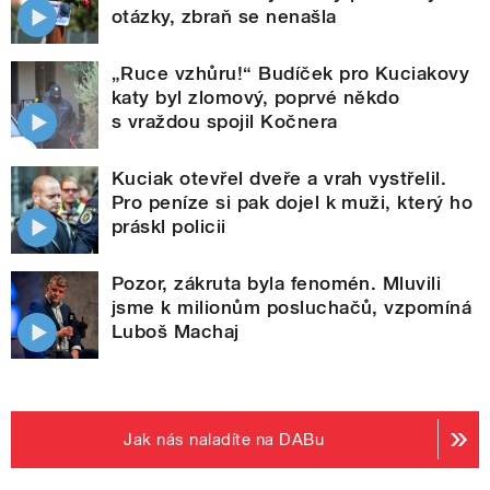
otázky, zbraň se nenašla
„Ruce vzhůru!“ Budíček pro Kuciakovy
katy byl zlomový, poprvé někdo
s vraždou spojil Kočnera
Kuciak otevřel dveře a vrah vystřelil.
Pro peníze si pak dojel k muži, který ho
práskl policii
Pozor, zákruta byla fenomén. Mluvili
jsme k milionům posluchačů, vzpomíná
Luboš Machaj
Jak nás naladíte na DABu