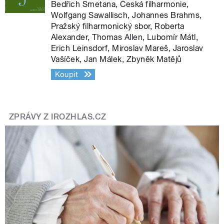
Bedřich Smetana, Česká filharmonie,
Wolfgang Sawallisch, Johannes Brahms,
Pražský filharmonický sbor, Roberta
Alexander, Thomas Allen, Lubomír Mátl,
Erich Leinsdorf, Miroslav Mareš, Jaroslav
Vašíček, Jan Málek, Zbyněk Matějů
Koupit
ZPRÁVY Z IROZHLAS.CZ