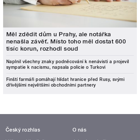
Měl zdědit dům u Prahy, ale notářka
nenašla závěť. Místo toho měl dostat 600
tisíc korun, rozhodl soud
Naplnil všechny znaky podněcování k nenávisti a projevil
sympatie k nacismu, napsala policie o Turkovi
Finští farmáři pomáhají hlídat hranice před Rusy, svými
dřívějšími největšími obchodními partnery
Český rozhlas
O nás