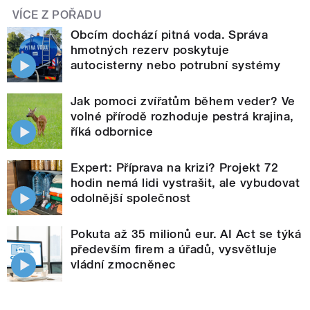
VÍCE Z POŘADU
Obcím dochází pitná voda. Správa
hmotných rezerv poskytuje
autocisterny nebo potrubní systémy
Jak pomoci zvířatům během veder? Ve
volné přírodě rozhoduje pestrá krajina,
říká odbornice
Expert: Příprava na krizi? Projekt 72
hodin nemá lidi vystrašit, ale vybudovat
odolnější společnost
Pokuta až 35 milionů eur. AI Act se týká
především firem a úřadů, vysvětluje
vládní zmocněnec