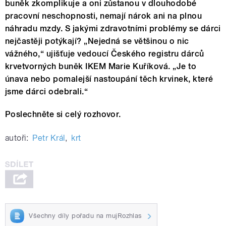
buněk zkomplikuje a oni zůstanou v dlouhodobé
pracovní neschopnosti, nemají nárok ani na plnou
náhradu mzdy. S jakými zdravotními problémy se dárci
nejčastěji potýkají? „Nejedná se většinou o nic
vážného,“ ujišťuje vedoucí Českého registru dárců
krvetvorných buněk IKEM Marie Kuříková. „Je to
únava nebo pomalejší nastoupání těch krvinek, které
jsme dárci odebrali.“
Poslechněte si celý rozhovor.
autoři:
Petr Král
,
krt
Všechny díly pořadu na mujRozhlas