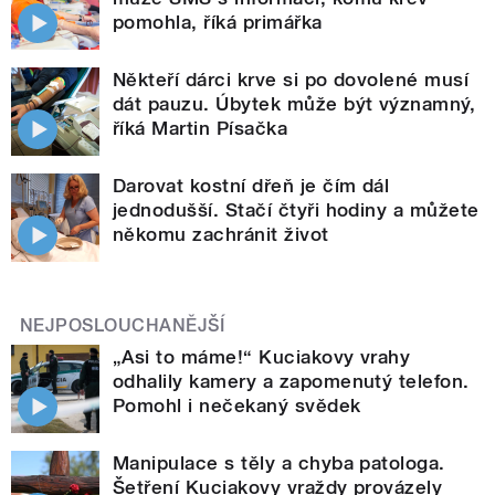
pomohla, říká primářka
Někteří dárci krve si po dovolené musí
dát pauzu. Úbytek může být významný,
říká Martin Písačka
Darovat kostní dřeň je čím dál
jednodušší. Stačí čtyři hodiny a můžete
někomu zachránit život
NEJPOSLOUCHANĚJŠÍ
„Asi to máme!“ Kuciakovy vrahy
odhalily kamery a zapomenutý telefon.
Pomohl i nečekaný svědek
Manipulace s těly a chyba patologa.
Šetření Kuciakovy vraždy provázely