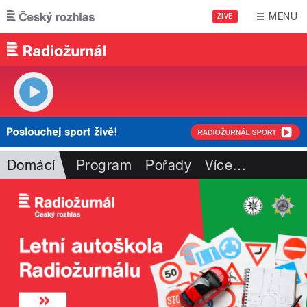
Přejít k hlavnímu obsahu
MENU
ŽIVĚ
Domácí
Program
Pořady
Více
…