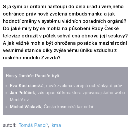
S jakými prioritami nastoupí do čela úřadu veřejného
ochránce práv nově zvolená ombudsmanka a jak
hodnotí změny v systému vládních poradních orgánů?
Do jaké míry by se mohla na působení Rady České
televize odrazit v pátek schválená obnova její sestavy?
A jak vážně mohla být ohrožena posádka mezinárodní
vesmírné stanice díky zvýšenému úniku vzduchu z
ruského modulu Zvezda?
Hosty Tomáše Pancíře byli
:
Eva Kostolanská
, nově zvolená veřejná ochránkyně práv
Jan Potůček
, zástupce šéfredaktora zpravodajského webu
Mediář.cz
Michal Václavík
, Česká kosmická kancelář
autoři:
Tomáš Pancíř
,
kma