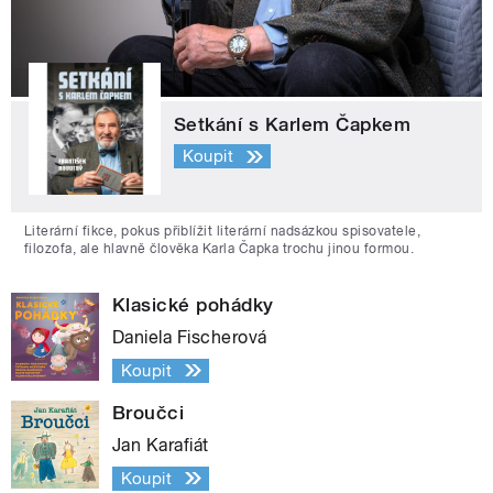
Setkání s Karlem Čapkem
Koupit
Literární fikce, pokus přiblížit literární nadsázkou spisovatele,
filozofa, ale hlavně člověka Karla Čapka trochu jinou formou.
Klasické pohádky
Daniela Fischerová
Koupit
Broučci
Jan Karafiát
Koupit