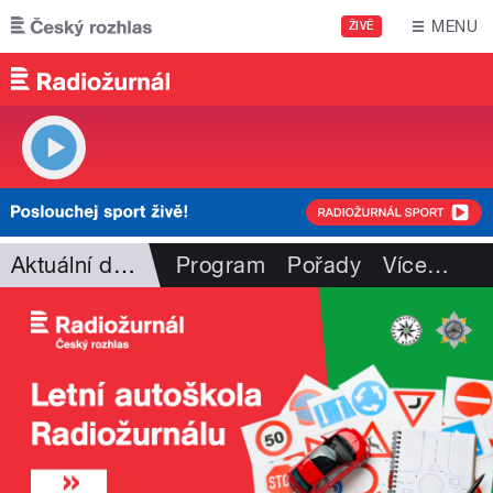
Přejít k hlavnímu obsahu
MENU
ŽIVĚ
Aktuální dění
Program
Pořady
Více
…