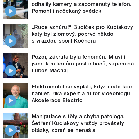
odhalily kamery a zapomenutý telefon.
Pomohl i nečekaný svědek
„Ruce vzhůru!“ Budíček pro Kuciakovy
katy byl zlomový, poprvé někdo
s vraždou spojil Kočnera
Pozor, zákruta byla fenomén. Mluvili
jsme k milionům posluchačů, vzpomíná
Luboš Machaj
Elektromobil se vyplatí, když máte kde
nabíjet, říká expert a autor videoblogu
Akcelerace Electric
Manipulace s těly a chyba patologa.
Šetření Kuciakovy vraždy provázely
otázky, zbraň se nenašla