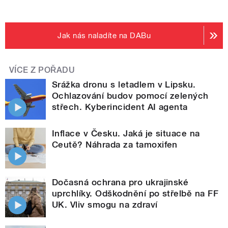
Jak nás naladíte na DABu
VÍCE Z POŘADU
Srážka dronu s letadlem v Lipsku.
Ochlazování budov pomocí zelených
střech. Kyberincident AI agenta
Inflace v Česku. Jaká je situace na
Ceutě? Náhrada za tamoxifen
Dočasná ochrana pro ukrajinské
uprchlíky. Odškodnění po střelbě na FF
UK. Vliv smogu na zdraví