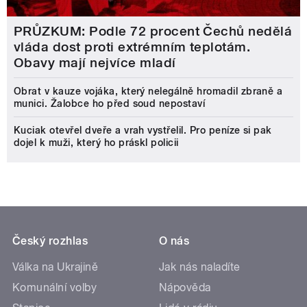
PRŮZKUM: Podle 72 procent Čechů nedělá
vláda dost proti extrémním teplotám.
Obavy mají nejvíce mladí
Obrat v kauze vojáka, který nelegálně hromadil zbraně a
munici. Žalobce ho před soud nepostaví
Kuciak otevřel dveře a vrah vystřelil. Pro peníze si pak
dojel k muži, který ho práskl policii
Český rozhlas
O nás
Válka na Ukrajině
Jak nás naladíte
Komunální volby
Nápověda