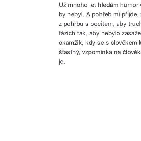
Už mnoho let hledám humor v
by nebyl. A pohřeb mi přijde, 
z pohřbu s pocitem, aby truc
fázích tak, aby nebylo zasaže
okamžik, kdy se s člověkem l
šťastný, vzpomínka na člověka
je.