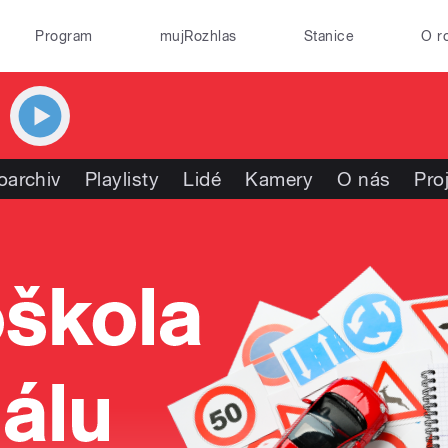
Program
mujRozhlas
Stanice
O r
oarchiv
Playlisty
Lidé
Kamery
O nás
Pro