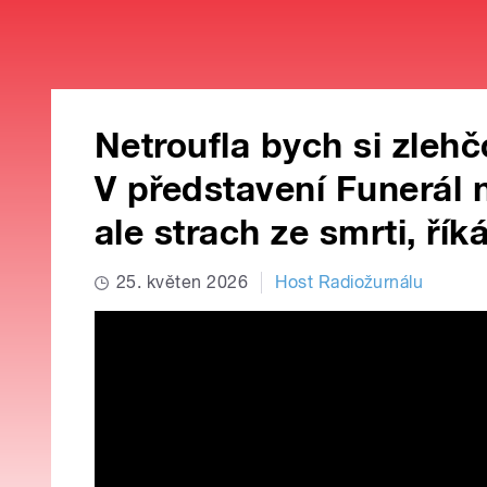
Netroufla bych si zlehč
V představení Funerál
ale strach ze smrti, ř
25. květen 2026
Host Radiožurnálu