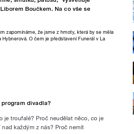
 Liborem Boučkem. Na co vše se
tům zapomínáme, že jsme z hmoty, která by se měla
da Hybnerová. O čem je představení Funerál v La
a program divadla?
o je troufalé? Proč neudělat něco, co je
áší nad každým z nás? Proč nemít