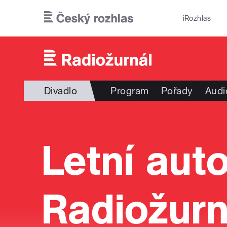
Přejít k hlavnímu obsahu
iRozhlas
Divadlo
Program
Pořady
Audi