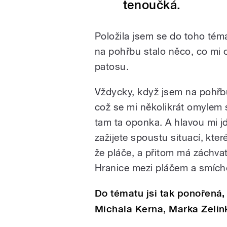
tenoučká.
Položila jsem se do toho tém
na pohřbu stalo něco, co mi 
patosu.
Vždycky, když jsem na pohřbu,
což se mi několikrát omylem s
tam ta oponka. A hlavou mi 
zažijete spoustu situací, kter
že pláče, a přitom má záchva
Hranice mezi pláčem a smích
Do tématu jsi tak ponořená, 
Michala Kerna, Marka Zelink