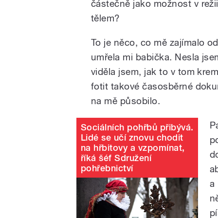
částečně jako možnost v reži
tělem?
To je něco, co mě zajímalo od
umřela mi babička. Nesla js
viděla jsem, jak to v tom kre
fotit takové časosběrné dokum
na mě působilo.
P
Sociálních pohřbů přibývá.
Lidé se učí znovu chodit
p
na hřbitovy a vzpomínat,
do
říká šéf Sdružení
pohřebnictví
a
a 
n
p