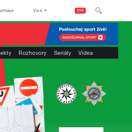
ozhlase
Více
ŽIVĚ
jekty
Rozhovory
Seriály
Videa