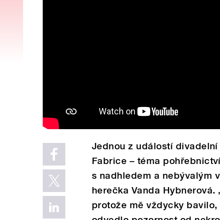
Jednou z událostí divadeln
Fabrice – téma pohřebnictví
s nadhledem a nebývalým vt
herečka Vanda Hybnerová. „
protože mě vždycky bavilo, 
odvedlo pozornost od nekrof