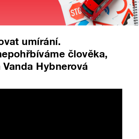
ovat umírání.
 nepohřbíváme člověka,
íká Vanda Hybnerová