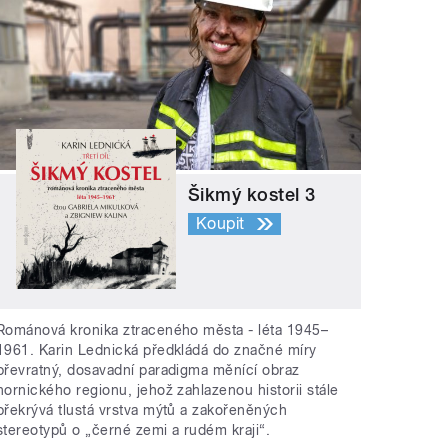
Šikmý kostel 3
Koupit
Románová kronika ztraceného města - léta 1945–
1961. Karin Lednická předkládá do značné míry
převratný, dosavadní paradigma měnící obraz
hornického regionu, jehož zahlazenou historii stále
překrývá tlustá vrstva mýtů a zakořeněných
stereotypů o „černé zemi a rudém kraji“.