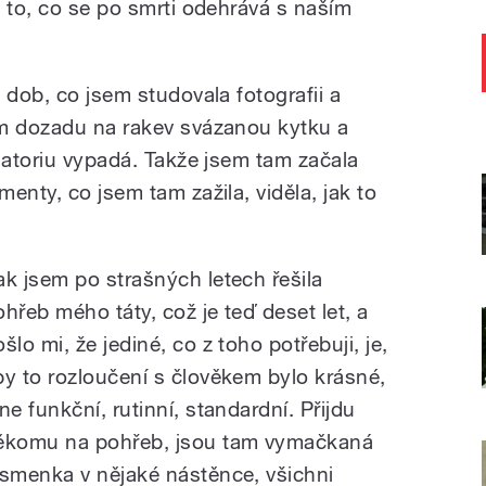
i to, co se po smrti odehrává s naším
 dob, co jsem studovala fotografii a
em dozadu na rakev svázanou kytku a
matoriu vypadá. Takže jsem tam začala
enty, co jsem tam zažila, viděla, jak to
ak jsem po strašných letech řešila
ohřeb mého táty, což je teď deset let, a
šlo mi, že jediné, co z toho potřebuji, je,
by to rozloučení s člověkem bylo krásné,
ne funkční, rutinní, standardní. Přijdu
ěkomu na pohřeb, jsou tam vymačkaná
ísmenka v nějaké nástěnce, všichni