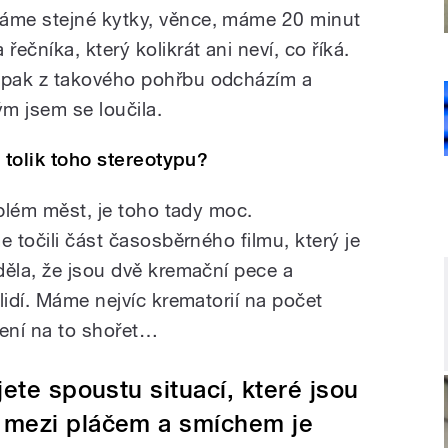
áme stejné kytky, věnce, máme 20 minut
 řečníka, který kolikrát ani neví, co říká.
 pak z takového pohřbu odcházím a
ým jsem se loučila.
e tolik toho stereotypu?
oblém měst, je toho tady moc.
e točili část časosběrného filmu, který je
děla, že jsou dvě kremační pece a
lidí. Máme nejvíc krematorií na počet
lení na to shořet…
ete spoustu situací, které jsou
 mezi pláčem a smíchem je