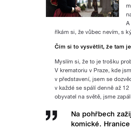
m
na
A
říkám si, že vůbec nevím, s k
Čím si to vysvětlit, že tam j
Myslím si, že to je trošku pr
V krematoriu v Praze, kde jsm
v představení, jsem se dozvě
v každé se spálí denně až 12 
obyvatel na světě, jsme zapá
Na pohřbech zažij
komické. Hranice