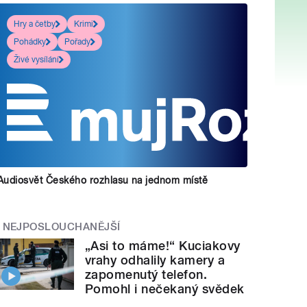
Hry a četby
Krimi
Pohádky
Pořady
Živé vysílání
Audiosvět Českého rozhlasu na jednom místě
NEJPOSLOUCHANĚJŠÍ
„Asi to máme!“ Kuciakovy
vrahy odhalily kamery a
zapomenutý telefon.
Pomohl i nečekaný svědek