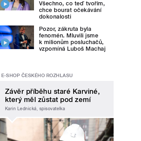
Všechno, co teď tvořím,
chce bourat očekávání
dokonalosti
Pozor, zákruta byla
fenomén. Mluvili jsme
k milionům posluchačů,
vzpomíná Luboš Machaj
E-SHOP ČESKÉHO ROZHLASU
Závěr příběhu staré Karviné,
který měl zůstat pod zemí
Karin Lednická, spisovatelka