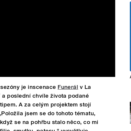
í sezóny je inscenace
Funerál
v La
 a poslední chvíle života podané
ipem. A za celým projektem stojí
Položila jsem se do tohoto tématu,
když se na pohřbu stalo něco, co mi
ilie, smutku, patosu,“ vysvětluje