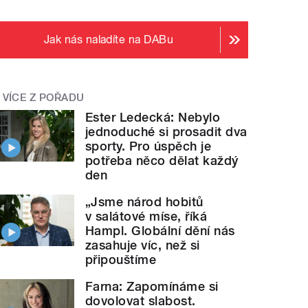
Jak nás naladíte na DABu
VÍCE Z POŘADU
Ester Ledecká: Nebylo
jednoduché si prosadit dva
sporty. Pro úspěch je
potřeba něco dělat každý
den
„Jsme národ hobitů
v salátové míse, říká
Hampl. Globální dění nás
zasahuje víc, než si
připouštíme
Farna: Zapomínáme si
dovolovat slabost.