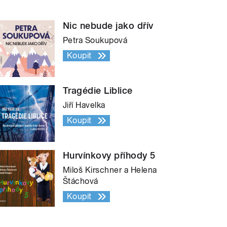
Nic nebude jako dřív
Petra Soukupová
Koupit
Tragédie Liblice
Jiří Havelka
Koupit
Hurvínkovy příhody 5
Miloš Kirschner a Helena
Štáchová
Koupit