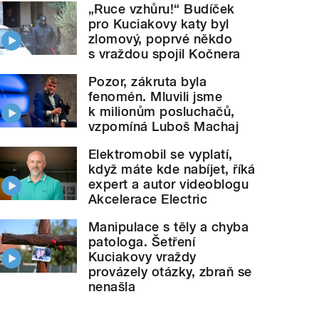
„Ruce vzhůru!“ Budíček
pro Kuciakovy katy byl
zlomový, poprvé někdo
s vraždou spojil Kočnera
Pozor, zákruta byla
fenomén. Mluvili jsme
k milionům posluchačů,
vzpomíná Luboš Machaj
Elektromobil se vyplatí,
když máte kde nabíjet, říká
expert a autor videoblogu
Akcelerace Electric
Manipulace s těly a chyba
patologa. Šetření
Kuciakovy vraždy
provázely otázky, zbraň se
nenašla