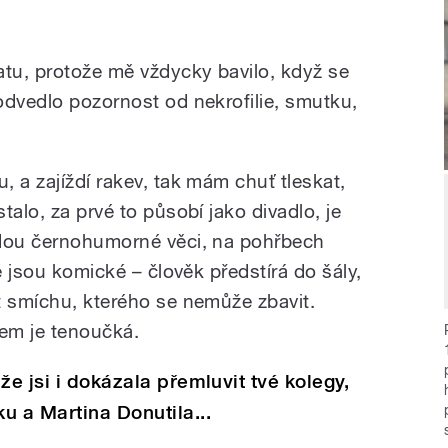
atu, protože mě vždycky bavilo, když se
odvedlo pozornost od nekrofilie, smutku,
 a zajíždí rakev, tak mám chuť tleskat,
talo, za prvé to působí jako divadlo, je
jdou černohumorné věci, na pohřbech
é jsou komické – člověk předstírá do šály,
t smíchu, kterého se nemůže zbavit.
em je tenoučká.
že jsi i dokázala přemluvit tvé kolegy,
u a Martina Donutila...