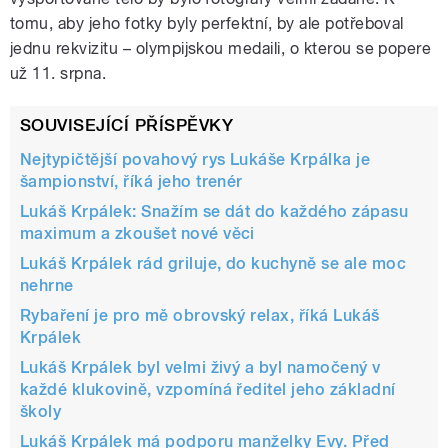
tomu, aby jeho fotky byly perfektní, by ale potřeboval
jednu rekvizitu – olympijskou medaili, o kterou se popere
už 11. srpna.
SOUVISEJÍCÍ PŘÍSPĚVKY
Nejtypičtější povahový rys Lukáše Krpálka je
šampionství, říká jeho trenér
Lukáš Krpálek: Snažím se dát do každého zápasu
maximum a zkoušet nové věci
Lukáš Krpálek rád griluje, do kuchyně se ale moc
nehrne
Rybaření je pro mě obrovský relax, říká Lukáš
Krpálek
Lukáš Krpálek byl velmi živý a byl namočený v
každé klukovině, vzpomíná ředitel jeho základní
školy
Lukáš Krpálek má podporu manželky Evy. Před