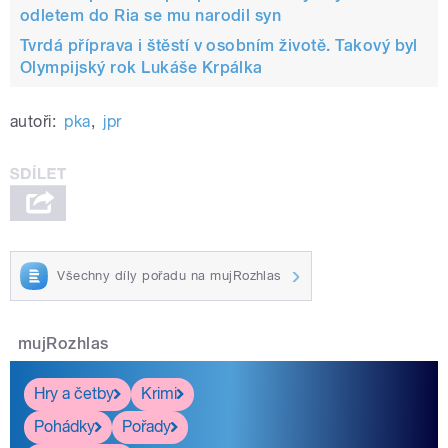
odletem do Ria se mu narodil syn
Tvrdá příprava i štěstí v osobním životě. Takový byl
Olympijský rok Lukáše Krpálka
autoři:
pka
,
jpr
Všechny díly pořadu na mujRozhlas
mujRozhlas
Hry a četby
Krimi
Pohádky
Pořady