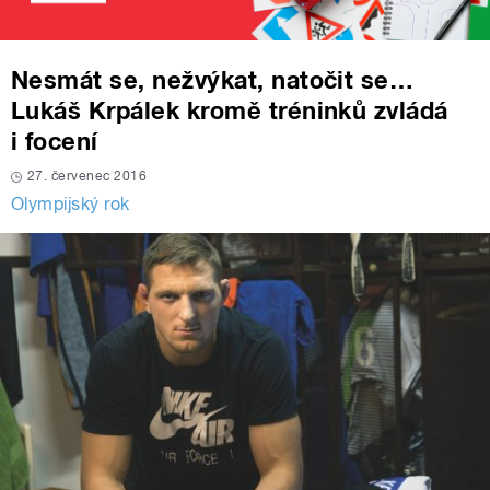
Nesmát se, nežvýkat, natočit se…
Lukáš Krpálek kromě tréninků zvládá
i focení
27. červenec 2016
Olympijský rok