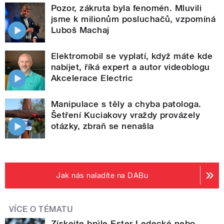
Pozor, zákruta byla fenomén. Mluvili
jsme k milionům posluchačů, vzpomíná
Luboš Machaj
Elektromobil se vyplatí, když máte kde
nabíjet, říká expert a autor videoblogu
Akcelerace Electric
Manipulace s těly a chyba patologa.
Šetření Kuciakovy vraždy provázely
otázky, zbraň se nenašla
Jak nás naladíte na DABu
VÍCE O TÉMATU
Získejte brýle Ester Ledecké nebo