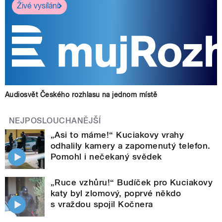
Živé vysílání
Audiosvět Českého rozhlasu na jednom místě
NEJPOSLOUCHANĚJŠÍ
„Asi to máme!“ Kuciakovy vrahy
odhalily kamery a zapomenutý telefon.
Pomohl i nečekaný svědek
„Ruce vzhůru!“ Budíček pro Kuciakovy
katy byl zlomový, poprvé někdo
s vraždou spojil Kočnera