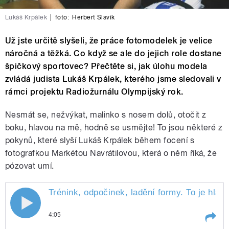
Lukáš Krpálek
|
foto:
Herbert Slavík
Už jste určitě slyšeli, že práce fotomodelek je velice
náročná a těžká. Co když se ale do jejich role dostane
špičkový sportovec? Přečtěte si, jak úlohu modela
zvládá judista Lukáš Krpálek, kterého jsme sledovali v
rámci projektu Radiožurnálu Olympijský rok.
Nesmát se, nežvýkat, malinko s nosem dolů, otočit z
boku, hlavou na mě, hodně se usmějte! To jsou některé z
pokynů, které slyší Lukáš Krpálek během focení s
fotografkou Markétou Navrátilovou, která o něm říká, že
pózovat umí.
Trénink, odpočinek, ladění formy. To je hlav
4:05