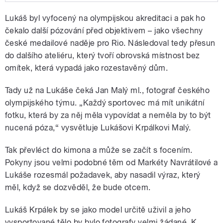
Play /
Trénink, odpočinek, ladění formy. To je
Lukáš byl vyfocený na olympijskou akreditaci a pak ho
hlavní náplň života sportovce před
olympijskými hrami. Ti nejlepší ale mají i
čekalo další pózování před objektivem – jako všechny
jiné povinnosti: rozhovory pro média,
české medailové naděje pro Rio. Následoval tedy přesun
jednání se sponzory nebo třeba focení.
do dalšího ateliéru, který tvoří obrovská místnost bez
omítek, která vypadá jako rozestavěný dům.
Tady už na Lukáše čeká Jan Malý ml., fotograf českého
olympijského týmu. „Každý sportovec má mít unikátní
pause
fotku, která by za něj měla vypovídat a neměla by to být
nucená póza,“ vysvětluje Lukášovi Krpálkovi Malý.
Tak převléct do kimona a může se začít s focením.
Pokyny jsou velmi podobné těm od Markéty Navrátilové a
Lukáše rozesmál požadavek, aby nasadil výraz, který
měl, když se dozvěděl, že bude otcem.
Lukáš Krpálek by se jako model určitě uživil a jeho
vysportované tělo by bylo fotografy velmi žádané. K