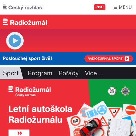
Přejít k hlavnímu obsahu
MENU
ŽIVĚ
Sport
Program
Pořady
Více
…