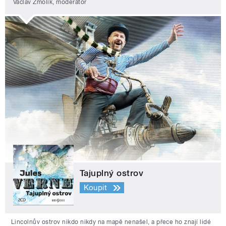
Václav Žmolík, moderátor
Tajuplný ostrov
Koupit
Lincolnův ostrov nikdo nikdy na mapě nenašel, a přece ho znají lidé