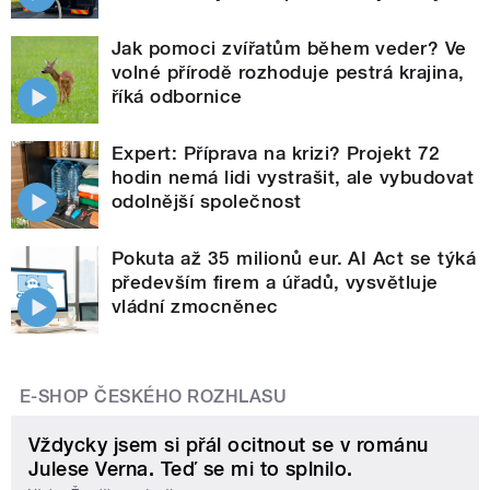
Jak pomoci zvířatům během veder? Ve
volné přírodě rozhoduje pestrá krajina,
říká odbornice
Expert: Příprava na krizi? Projekt 72
hodin nemá lidi vystrašit, ale vybudovat
odolnější společnost
Pokuta až 35 milionů eur. AI Act se týká
především firem a úřadů, vysvětluje
vládní zmocněnec
E-SHOP ČESKÉHO ROZHLASU
Vždycky jsem si přál ocitnout se v románu
Julese Verna. Teď se mi to splnilo.