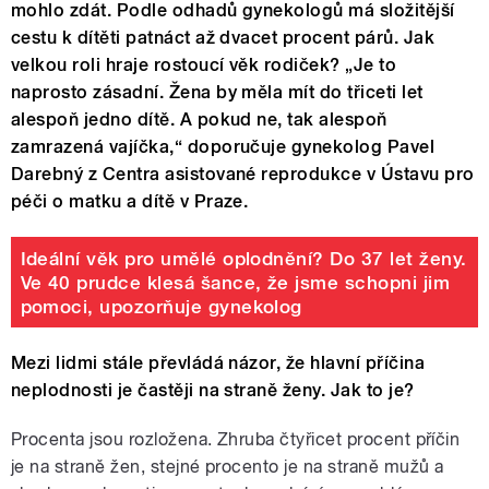
mohlo zdát. Podle odhadů gynekologů má složitější
cestu k dítěti patnáct až dvacet procent párů. Jak
velkou roli hraje rostoucí věk rodiček? „Je to
naprosto zásadní. Žena by měla mít do třiceti let
alespoň jedno dítě. A pokud ne, tak alespoň
zamrazená vajíčka,“ doporučuje gynekolog Pavel
Darebný z Centra asistované reprodukce v Ústavu pro
péči o matku a dítě v Praze.
Ideální věk pro umělé oplodnění? Do 37 let ženy.
Ve 40 prudce klesá šance, že jsme schopni jim
pomoci, upozorňuje gynekolog
Mezi lidmi stále převládá názor, že hlavní příčina
neplodnosti je častěji na straně ženy. Jak to je?
Procenta jsou rozložena. Zhruba čtyřicet procent příčin
je na straně žen, stejné procento je na straně mužů a