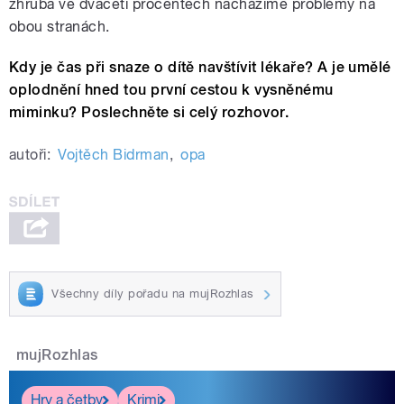
zhruba ve dvaceti procentech nacházíme problémy na
obou stranách.
Kdy je čas při snaze o dítě navštívit lékaře? A je umělé
oplodnění hned tou první cestou k vysněnému
miminku? Poslechněte si celý rozhovor.
autoři:
Vojtěch Bidrman
,
opa
Všechny díly pořadu na mujRozhlas
mujRozhlas
Hry a četby
Krimi