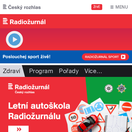
Přejít k hlavnímu obsahu
MENU
ŽIVĚ
Zdraví
Program
Pořady
Více
…