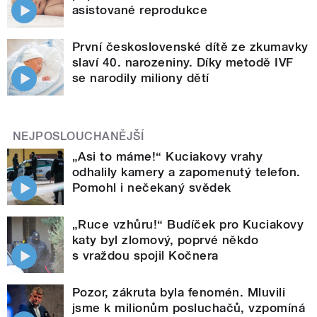
asistované reprodukce
První československé dítě ze zkumavky
slaví 40. narozeniny. Díky metodě IVF
se narodily miliony dětí
NEJPOSLOUCHANĚJŠÍ
„Asi to máme!“ Kuciakovy vrahy
odhalily kamery a zapomenutý telefon.
Pomohl i nečekaný svědek
„Ruce vzhůru!“ Budíček pro Kuciakovy
katy byl zlomový, poprvé někdo
s vraždou spojil Kočnera
Pozor, zákruta byla fenomén. Mluvili
jsme k milionům posluchačů, vzpomíná