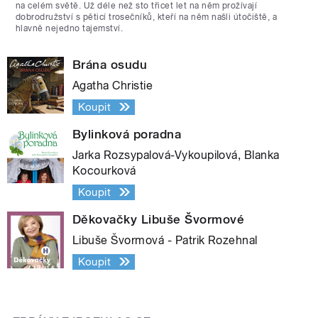
na celém světě. Už déle než sto třicet let na něm prožívají
dobrodružství s pěticí trosečníků, kteří na něm našli útočiště, a
hlavně nejedno tajemství.
Brána osudu
Agatha Christie
Koupit
Bylinková poradna
Jarka Rozsypalová-Vykoupilová, Blanka
Kocourková
Koupit
Děkovačky Libuše Švormové
Libuše Švormová - Patrik Rozehnal
Koupit