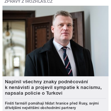
ZPRÁVY Z IROZHLAS.CZ
Naplnil všechny znaky podněcování
k nenávisti a projevil sympatie k nacismu,
napsala policie o Turkovi
Finští farmáři pomáhají hlídat hranice před Rusy, svými
dřívějšími největšími obchodními partnery