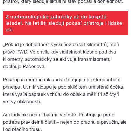
přístroj, který sleduje aktuální stav počasí a dohlednost.
Z meteorologické zahrádky až do kokpitů
letadel. Na letišti sledují počasí přístroje i lidské
oči
„Pokud je dohlednost vyšší než deset kilometrů, měří
právě PWD. Ve chvíli, kdy viditelnost klesne pod dva
kilometry, automaticky se aktivuje transmisometr,“
doplňuje Pačesová.
Přístroj na měření oblačnosti funguje na jednoduchém
principu. Uvnitř sloupu je pod sklíčkem umístěná čočka,
která vysílá paprsek vzhůru do oblak a měří tři až čtyři
vrstvy oblačnosti.
Ani tady ale nesmí být nic v cestě. Přístroje je proto
potřeba pravidelně čistit – nejen od prachu a pavučin, ale
i od ptačího trusu.