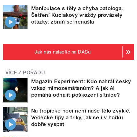
Manipulace s těly a chyba patologa.
Šetření Kuciakovy vraždy provázely
otázky, zbraň se nenašla
Jak nás naladíte na DABu
VÍCE Z POŘADU
Magazín Experiment: Kdo nahrál český
vzkaz mimozemšťanům? A jak AI
pomáhá odhalit poškození sítnice?
Na tropické noci není naše tělo zvyklé.
Vědecké tipy a triky, jak se i v horku
dobře vyspat