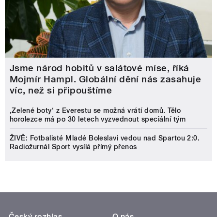
Jsme národ hobitů v salátové míse, říká
Mojmír Hampl. Globální dění nás zasahuje
víc, než si připouštíme
‚Zelené boty‘ z Everestu se možná vrátí domů. Tělo
horolezce má po 30 letech vyzvednout speciální tým
ŽIVĚ: Fotbalisté Mladé Boleslavi vedou nad Spartou 2:0.
Radiožurnál Sport vysílá přímý přenos
Český rozhlas
O nás