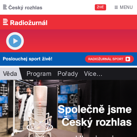
Přejít k hlavnímu obsahu
MENU
ŽIVĚ
Věda
Program
Pořady
Více
…