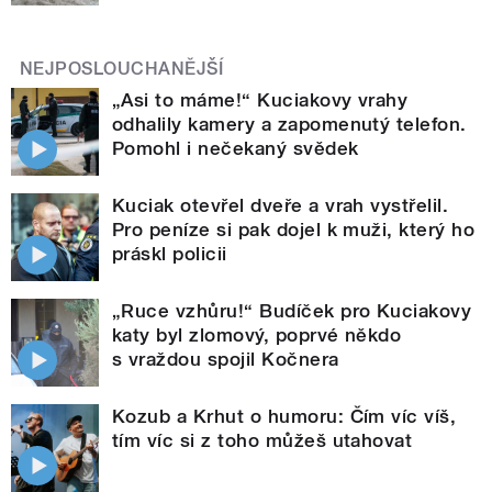
NEJPOSLOUCHANĚJŠÍ
„Asi to máme!“ Kuciakovy vrahy
odhalily kamery a zapomenutý telefon.
Pomohl i nečekaný svědek
Kuciak otevřel dveře a vrah vystřelil.
Pro peníze si pak dojel k muži, který ho
práskl policii
„Ruce vzhůru!“ Budíček pro Kuciakovy
katy byl zlomový, poprvé někdo
s vraždou spojil Kočnera
Kozub a Krhut o humoru: Čím víc víš,
tím víc si z toho můžeš utahovat