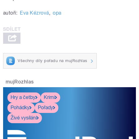
autoři:
Eva Kézrová
,
opa
Všechny díly pořadu na mujRozhlas
mujRozhlas
Hry a četby
Krimi
Pohádky
Pořady
Živé vysílání