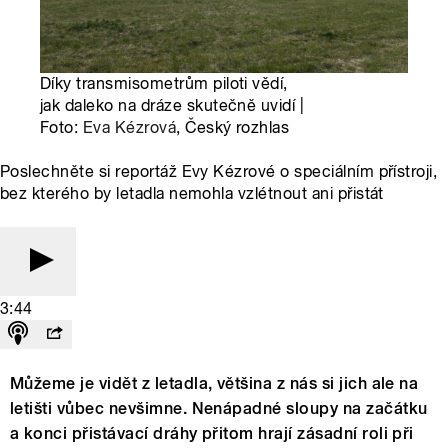
Díky transmisometrům piloti vědí,
jak daleko na dráze skutečně uvidí |
Foto:
Eva Kézrová
, Český rozhlas
Poslechněte si reportáž Evy Kézrové o speciálním přístroji,
bez kterého by letadla nemohla vzlétnout ani přistát
3:44
Můžeme je vidět z letadla, většina z nás si jich ale na
letišti vůbec nevšimne. Nenápadné sloupy na začátku
a konci přistávací dráhy přitom hrají zásadní roli při