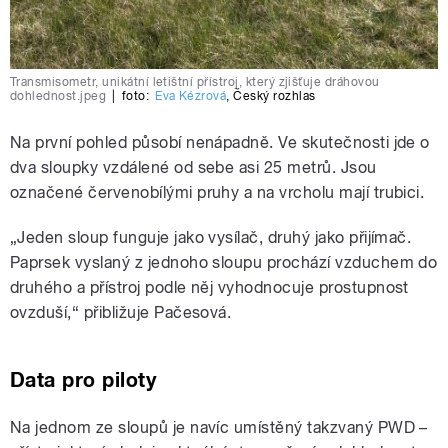
Transmisometr, unikátní letištní přístroj, který zjišťuje dráhovou
dohlednost.jpeg
|
foto:
Eva Kézrová
,
Český rozhlas
Na první pohled působí nenápadně. Ve skutečnosti jde o
dva sloupky vzdálené od sebe asi 25 metrů. Jsou
označené červenobílými pruhy a na vrcholu mají trubici.
„Jeden sloup funguje jako vysílač, druhý jako přijímač.
Paprsek vyslaný z jednoho sloupu prochází vzduchem do
druhého a přístroj podle něj vyhodnocuje prostupnost
ovzduší,“ přibližuje Pačesová.
Data pro piloty
Na jednom ze sloupů je navíc umístěný takzvaný PWD –