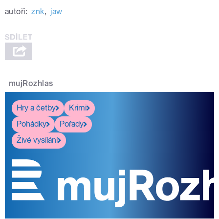
autoři:
znk
,
jaw
mujRozhlas
Hry a četby
Krimi
Pohádky
Pořady
Živé vysílání