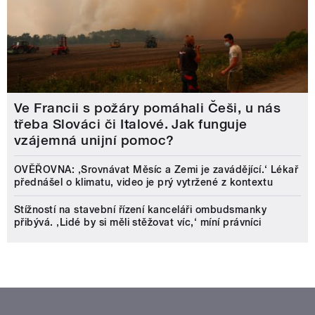
Ve Francii s požáry pomáhali Češi, u nás
třeba Slováci či Italové. Jak funguje
vzájemná unijní pomoc?
OVĚŘOVNA: ‚Srovnávat Měsíc a Zemi je zavádějící.‘ Lékař
přednášel o klimatu, video je prý vytržené z kontextu
Stížností na stavební řízení kanceláři ombudsmanky
přibývá. ‚Lidé by si měli stěžovat víc,‘ míní právníci