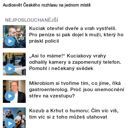
Audiosvět Českého rozhlasu na jednom místě
NEJPOSLOUCHANĚJŠÍ
Kuciak otevřel dveře a vrah vystřelil.
Pro peníze si pak dojel k muži, který ho
práskl policii
„Asi to máme!“ Kuciakovy vrahy
odhalily kamery a zapomenutý telefon.
Pomohl i nečekaný svědek
Mikrobiom si tvoříme tím, co jíme, říká
gastroenterolog. Proč jsou onemocnění
střev na vzestupu?
Kozub a Krhut o humoru: Čím víc víš,
tím víc si z toho můžeš utahovat