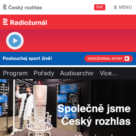
Přejít k hlavnímu obsahu
MENU
ŽIVĚ
Program
Pořady
Audioarchiv
Více
…