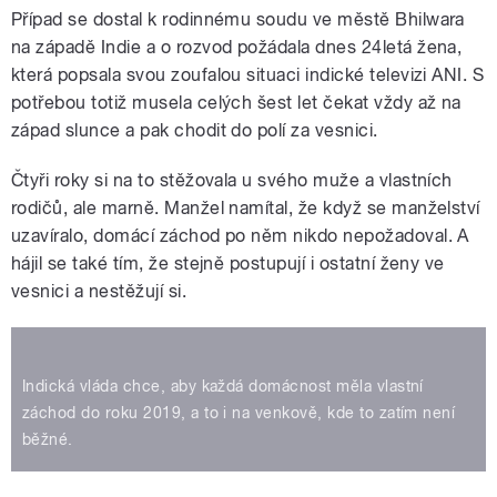
Případ se dostal k rodinnému soudu ve městě Bhilwara
na západě Indie a o rozvod požádala dnes 24letá žena,
která popsala svou zoufalou situaci indické televizi ANI. S
potřebou totiž musela celých šest let čekat vždy až na
západ slunce a pak chodit do polí za vesnici.
Čtyři roky si na to stěžovala u svého muže a vlastních
rodičů, ale marně. Manžel namítal, že když se manželství
uzavíralo, domácí záchod po něm nikdo nepožadoval. A
hájil se také tím, že stejně postupují i ostatní ženy ve
vesnici a nestěžují si.
Indická vláda chce, aby každá domácnost měla vlastní
záchod do roku 2019, a to i na venkově, kde to zatím není
běžné.