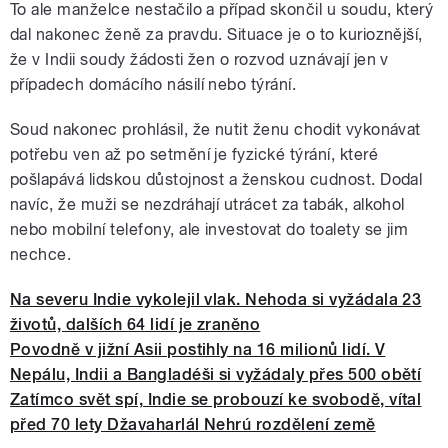
To ale manželce nestačilo a případ skončil u soudu, který
dal nakonec ženě za pravdu. Situace je o to kurioznější,
že v Indii soudy žádosti žen o rozvod uznávají jen v
případech domácího násilí nebo týrání.
Soud nakonec prohlásil, že nutit ženu chodit vykonávat
potřebu ven až po setmění je fyzické týrání, které
pošlapává lidskou důstojnost a ženskou cudnost. Dodal
navíc, že muži se nezdráhají utrácet za tabák, alkohol
nebo mobilní telefony, ale investovat do toalety se jim
nechce.
Na severu Indie vykolejil vlak. Nehoda si vyžádala 23
životů, dalších 64 lidí je zraněno
Povodně v jižní Asii postihly na 16 milionů lidí. V
Nepálu, Indii a Bangladéši si vyžádaly přes 500 obětí
Zatímco svět spí, Indie se probouzí ke svobodě, vítal
před 70 lety Džavaharlál Nehrú rozdělení země