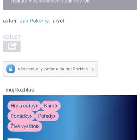
Institutu mezinárodních studií FSV UK
autoři:
Jan Pokorný
,
arych
Všechny díly pořadu na mujRozhlas
mujRozhlas
Hry a četby
Krimi
Pohádky
Pořady
Živé vysílání