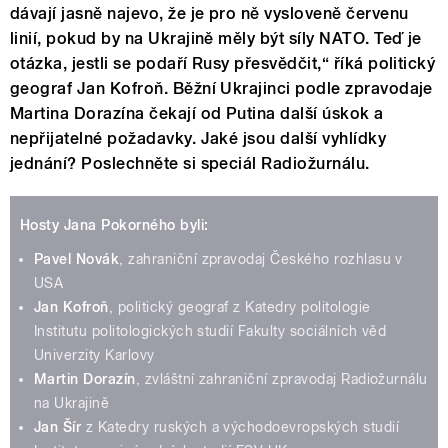
dávají jasně najevo, že je pro ně vysloveně červenu
linií, pokud by na Ukrajině měly být síly NATO. Teď je
otázka, jestli se podaří Rusy přesvědčit,“ říká politický
geograf Jan Kofroň. Běžní Ukrajinci podle zpravodaje
Martina Dorazína čekají od Putina další úskok a
nepřijatelné požadavky. Jaké jsou další vyhlídky
jednání? Poslechněte si speciál Radiožurnálu.
Hosty Jana Pokorného byli:
Pavel Novák
, zahraniční zpravodaj Českého rozhlasu v
USA
Jan Kofroň
, politický geograf z Katedry politologie
Institutu politologických studií Fakulty sociálních věd
Univerzity Karlovy
Martin Dorazín
, zvláštní zahraniční zpravodaj Radiožurnálu
na Ukrajině
Jan Šír
z
Katedry ruských a východoevropských studií