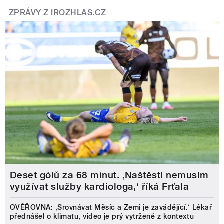
ZPRÁVY Z IROZHLAS.CZ
Deset gólů za 68 minut. ,Naštěstí nemusím
využívat služby kardiologa,‘ říká Frťala
OVĚŘOVNA: ‚Srovnávat Měsíc a Zemi je zavádějící.‘ Lékař
přednášel o klimatu, video je prý vytržené z kontextu