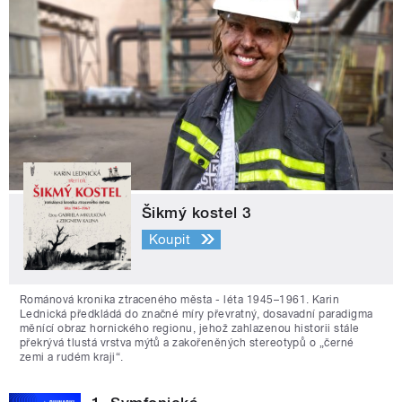
Šikmý kostel 3
Koupit
Románová kronika ztraceného města - léta 1945–1961. Karin
Lednická předkládá do značné míry převratný, dosavadní paradigma
měnící obraz hornického regionu, jehož zahlazenou historii stále
překrývá tlustá vrstva mýtů a zakořeněných stereotypů o „černé
zemi a rudém kraji“.