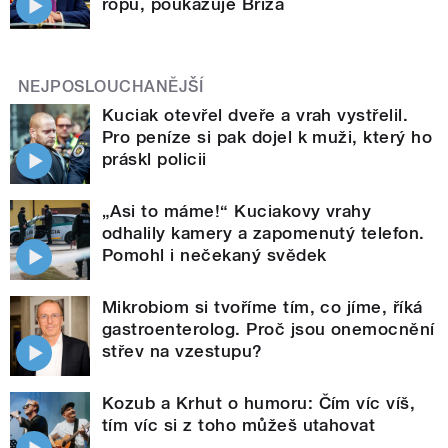
ropu, poukazuje Bříza
NEJPOSLOUCHANĚJŠÍ
Kuciak otevřel dveře a vrah vystřelil.
Pro peníze si pak dojel k muži, který ho
práskl policii
„Asi to máme!“ Kuciakovy vrahy
odhalily kamery a zapomenutý telefon.
Pomohl i nečekaný svědek
Mikrobiom si tvoříme tím, co jíme, říká
gastroenterolog. Proč jsou onemocnění
střev na vzestupu?
Kozub a Krhut o humoru: Čím víc víš,
tím víc si z toho můžeš utahovat