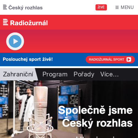
Přejít k hlavnímu obsahu
MENU
ŽIVĚ
Zahraniční
Program
Pořady
Více
…