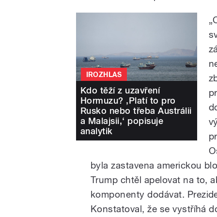
„O
s
z
n
IROZHLAS
z
Kdo těží z uzavření
p
Hormuzu? ‚Platí to pro
d
Rusko nebo třeba Austrálii
a Malajsii,‘ popisuje
v
analytik
p
O
byla zastavena americkou bl
Trump chtěl apelovat na to, ab
komponenty dodávat. Prezident
Konstatoval, že se vystříhá