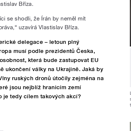
stislav Bříza.
ci se shodli, že Írán by neměl mít
ráva,“ uzavírá Vlastislav Bříza.
rické delegace – letoun plný
ropa musí podle prezidentů Česka,
 osobnost, která bude zastupovat EU
ě ukončení války na Ukrajině. Jaká by
Vlny ruských dronů útočily zejména na
eré jsou nejblíž hranicím zemí
o je tedy cílem takových akcí?