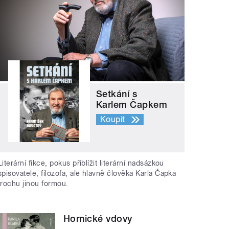
Setkání s
Karlem Čapkem
Koupit
Literární fikce, pokus přiblížit literární nadsázkou
spisovatele, filozofa, ale hlavně člověka Karla Čapka
trochu jinou formou.
Hornické vdovy