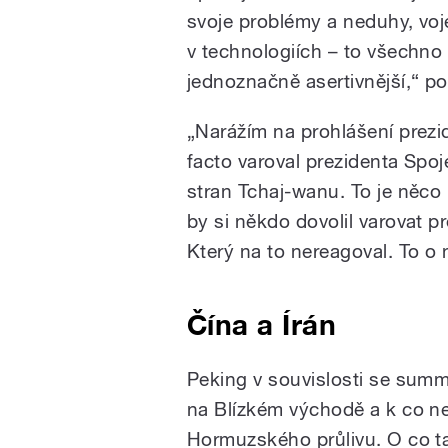
svoje problémy a neduhy, voj
v technologiích – to všechno 
jednoznačně asertivnější,“ po
„Narážím na prohlášení prezi
facto varoval prezidenta Spo
stran Tchaj-wanu. To je něco
by si někdo dovolil varovat pr
Který na to nereagoval. To o
Čína a Írán
Peking v souvislosti se summ
na Blízkém východě a k co ne
Hormuzského průlivu. O co ta