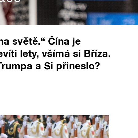
na světě.“ Čína je
íti lety, všímá si Bříza.
Trumpa a Si přineslo?