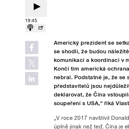
19:45
Americký prezident se setk
se shodli, že budou náležit
komunikaci a koordinaci v 
Končí tím americká ochrana
nebral. Podstatné je, že se 
představitelů jsou nejdůleži
deklarovat, že Čína vstoup
soupeření s USA,“ říká Vlast
„V roce 2017 navštívil Donal
úplně jinak než teď. Čína je 