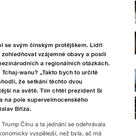
al se svým čínským protějškem. Lídři
ě zohledňovat vzájemné obavy a posílí
mezinárodních a regionálních otázkách.
 Tchaj-wanu? „Takto bych to určitě
shodli, že setkání těchto dvou
tější na světě. Tím chtěl prezident Si
ila na pole supervelmocenského
islav Bříza.
d Trump Čínu a ta jednání se odehrávala
ekonomicky vyspělejší, než byla, ač má