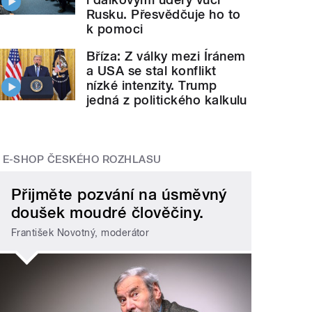
Rusku. Přesvědčuje ho to
k pomoci
Bříza: Z války mezi Íránem
a USA se stal konflikt
nízké intenzity. Trump
jedná z politického kalkulu
E-SHOP ČESKÉHO ROZHLASU
Přijměte pozvání na úsměvný
doušek moudré člověčiny.
František Novotný, moderátor