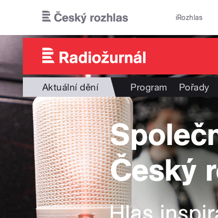
Přejít k hlavnímu obsahu
iRozhlas
Aktuální dění
Program
Pořady