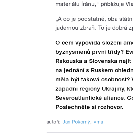
materiálu Íránu,“ přibližuje Vla
„A co je podstatné, oba státní
jadernou zbraň. To je dobrá zp
O čem vypovídá složení ame
byznysmenů první třídy? Ev
Rakouska a Slovenska najít
na jednání s Ruskem ohledn
měla být taková osobnost? 
západní regiony Ukrajiny, kt
Severoatlantické aliance. C
Poslechněte si rozhovor.
autoři:
Jan Pokorný
,
vma