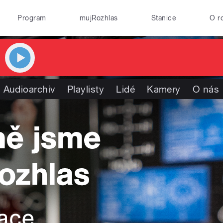
Program
mujRozhlas
Stanice
O r
Audioarchiv
Playlisty
Lidé
Kamery
O nás