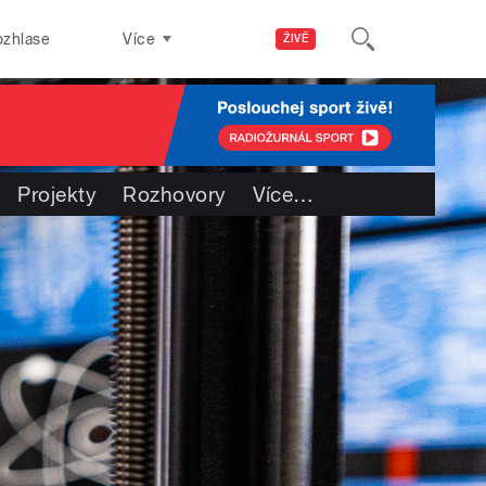
ozhlase
Více
ŽIVĚ
Projekty
Rozhovory
Více
…