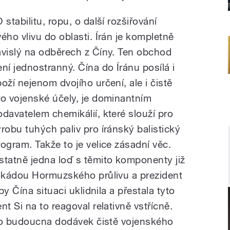
 stabilitu, ropu, o další rozšiřování
vého vlivu do oblasti. Írán je kompletně
ávislý na odběrech z Číny. Ten obchod
ení jednostranný. Čína do Íránu posílá i
boží nejenom dvojího určení, ale i čistě
ro vojenské účely, je dominantním
odavatelem chemikálií, které slouží pro
ýrobu tuhých paliv pro íránský balistický
rogram. Takže to je velice zásadní věc.
statně jedna loď s těmito komponenty již
okádou Hormuzského průlivu a prezident
y Čína situaci uklidnila a přestala tyto
 Si na to reagoval relativně vstřícně.
 do budoucna dodávek čistě vojenského