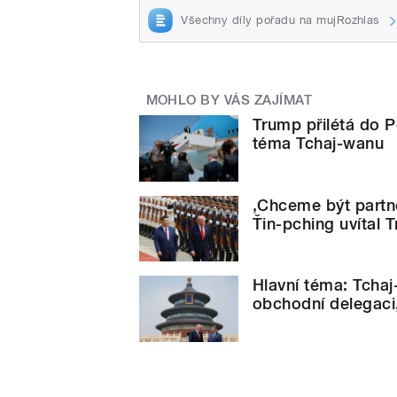
Všechny díly pořadu na mujRozhlas
MOHLO BY VÁS ZAJÍMAT
Trump přilétá do 
téma Tchaj-wanu
‚Chceme být partne
Ťin-pching uvítal 
Hlavní téma: Tchaj
obchodní delegaci,