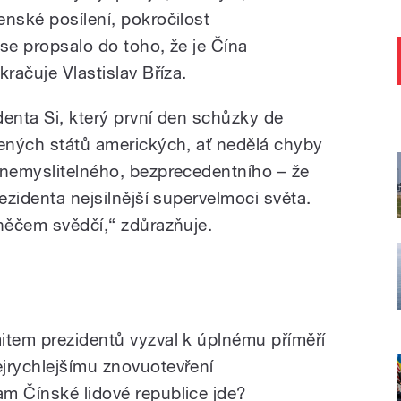
enské posílení, pokročilost
se propsalo do toho, že je Čína
kračuje Vlastislav Bříza.
denta Si, který první den schůzky de
jených států amerických, ať nedělá chyby
 nemyslitelného, bezprecedentního – že
ezidenta nejsilnější supervelmoci světa.
 něčem svědčí,“ zdůrazňuje.
item prezidentů vyzval k úplnému příměří
jrychlejšímu znovuotevření
m Čínské lidové republice jde?