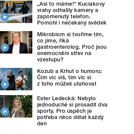
„Asi to máme!“ Kuciakovy
vrahy odhalily kamery a
zapomenutý telefon.
Pomohl i nečekaný svědek
Mikrobiom si tvoříme tím,
co jíme, říká
gastroenterolog. Proč jsou
onemocnění střev na
vzestupu?
Kozub a Krhut o humoru:
Čím víc víš, tím víc si
z toho můžeš utahovat
Ester Ledecká: Nebylo
jednoduché si prosadit dva
sporty. Pro úspěch je
potřeba něco dělat každý
den