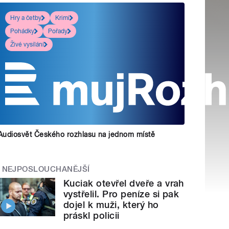
Hry a četby
Krimi
Pohádky
Pořady
Živé vysílání
Audiosvět Českého rozhlasu na jednom místě
NEJPOSLOUCHANĚJŠÍ
Kuciak otevřel dveře a vrah
vystřelil. Pro peníze si pak
dojel k muži, který ho
práskl policii