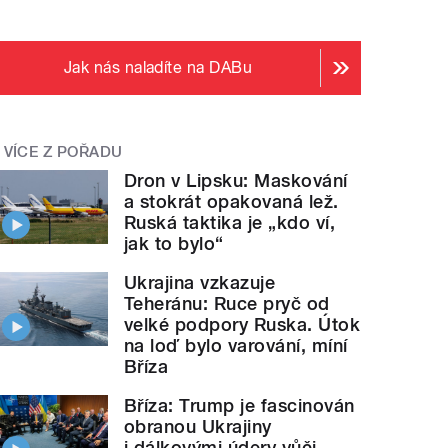
Jak nás naladíte na DABu
VÍCE Z POŘADU
Dron v Lipsku: Maskování
a stokrát opakovaná lež.
Ruská taktika je „kdo ví,
jak to bylo“
Ukrajina vzkazuje
Teheránu: Ruce pryč od
velké podpory Ruska. Útok
na loď bylo varování, míní
Bříza
Bříza: Trump je fascinován
obranou Ukrajiny
i dálkovými údery vůči