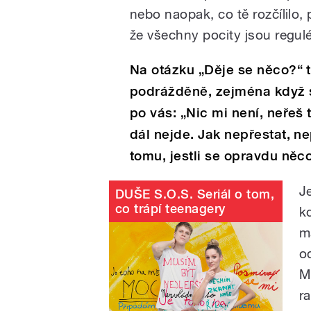
nebo naopak, co tě rozčílilo, 
že všechny pocity jsou regulé
Na otázku „Děje se něco?“ t
podrážděně, zejména když 
po vás: „Nic mi není, neřeš t
dál nejde. Jak nepřestat, ne
tomu, jestli se opravdu něc
J
DUŠE S.O.S. Seriál o tom,
co trápí teenagery
k
m
o
M
r