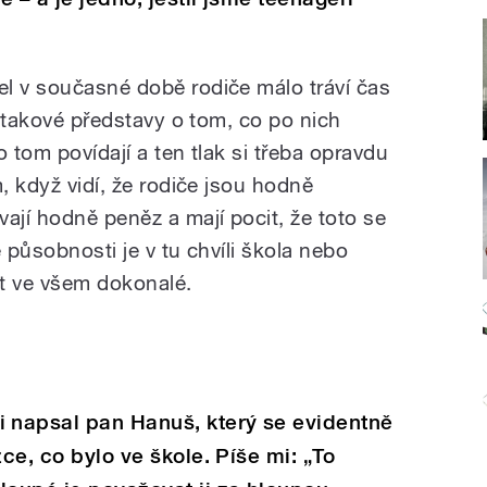
l v současné době rodiče málo tráví čas
jí takové představy o tom, co po nich
 o tom povídají a ten tlak si třeba opravdu
m, když vidí, že rodiče jsou hodně
ají hodně peněz a mají pocit, že toto se
 působnosti je v tu chvíli škola nebo
ýt ve všem dokonalé.
 napsal pan Hanuš, který se evidentně
zce, co bylo ve škole. Píše mi: „To