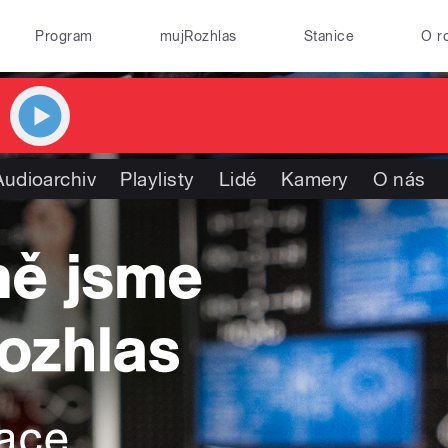
Program
mujRozhlas
Stanice
O r
Audioarchiv
Playlisty
Lidé
Kamery
O nás