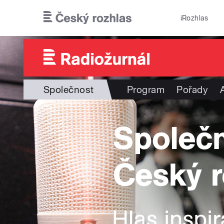
Přejít k hlavnímu obsahu
iRozhlas
Společnost
Program
Pořady