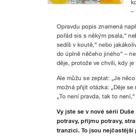
k
– 
Opravdu popis znamená napřík
pořád sis s někým psala,“ ne
sedíš v koutě,“ nebo jakákoli
do úplně něčeho jiného“ – n
děje, protože ve chvíli, kdy je
Ale můžu se zeptat: „Je něco
možná přijít otázka: „Děje s
„To není pravda, tak to není,“
Vy jste se v nové sérii Duše
potravy, příjmu potravy, str
tranzici. To jsou nejčastější