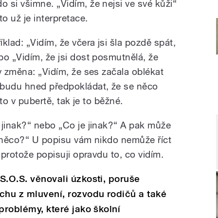
do si všimne. „Vidím, že nejsi ve své kůži“
to už je interpretace.
lad: „Vidím, že včera jsi šla pozdě spát,
bo „Vidím, že jsi dost posmutnělá, že
v změna: „Vidím, že ses začala oblékat
ebudu hned předpokládat, že se něco
 to v pubertě, tak je to běžné.
 jinak?“ nebo „Co je jinak?“ A pak může
e něco?“ U popisu vám nikdo nemůže říct
 protože popisuji opravdu to, co vidím.
 S.O.S. věnovali úzkosti, poruše
achu z mluvení, rozvodu rodičů a také
 problémy, které jako školní