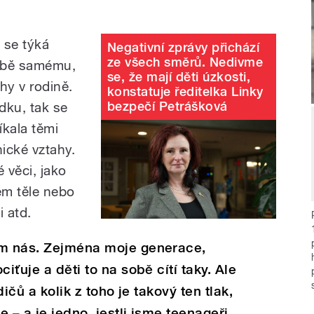
 se týká
Negativní zprávy přichází
ze všech směrů. Nedivme
sobě samému,
se, že mají děti úzkosti,
hy v rodině.
konstatuje ředitelka Linky
bezpečí Petrášková
dku, tak se
říkala těmi
ické vztahy.
 věci, jako
ém těle nebo
i atd.
em nás. Zejména moje generace,
iťuje a děti to na sobě cítí taky. Ale
dičů a kolik z toho je takový ten tlak,
 – a je jedno, jestli jsme teenageři