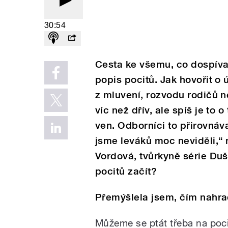
30:54
Cesta ke všemu, co dospívají
popis pocitů. Jak hovořit o 
z mluvení, rozvodu rodičů n
víc než dřív, ale spíš je to o
ven. Odborníci to přirovnávaj
jsme leváků moc neviděli,“ 
Vordová, tvůrkyně série Duš
pocitů začít?
Přemýšlela jsem, čím nahrad
Můžeme se ptát třeba na pocit