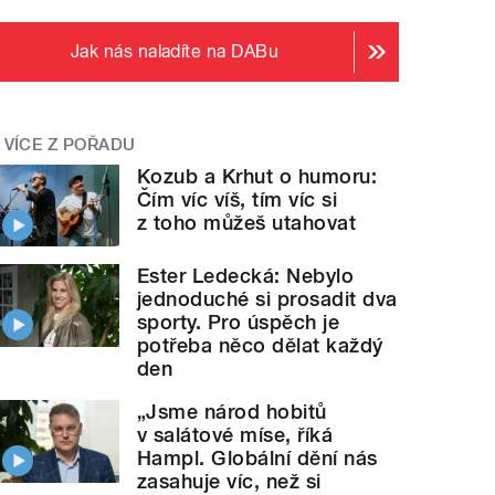
Jak nás naladíte na DABu
VÍCE Z POŘADU
Kozub a Krhut o humoru:
Čím víc víš, tím víc si
z toho můžeš utahovat
Ester Ledecká: Nebylo
jednoduché si prosadit dva
sporty. Pro úspěch je
potřeba něco dělat každý
den
„Jsme národ hobitů
v salátové míse, říká
Hampl. Globální dění nás
zasahuje víc, než si