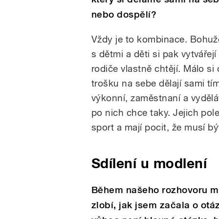
nebo dospělí?
Vždy je to kombinace. Bohuže
s dětmi a děti si pak vytváře
rodiče vlastně chtějí. Málo si
trošku na sebe dělají sami tí
výkonní, zaměstnaní a vyděláv
po nich chce taky. Jejich pole
sport a mají pocit, že musí b
Sdílení u modlení
Během našeho rozhovoru mi
zlobí, jak jsem začala o otá