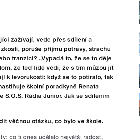
cí zažívají, vede přes sdílení a
úzkosti, poruše příjmu potravy, strachu
ebo tranzici? „Vypadá to, že se to děje
 tom, že teď lidé vědí, že s tím můžou jít
í k levorukosti: když se to potíralo, tak
nastiňuje školní poradkyně Renata
e S.O.S. Rádia Junior. Jak se sdílením
it věčnou otázku, co bylo ve škole.
y: co ti dnes udělalo největší radost,