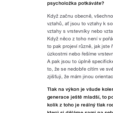
psycholožka potkáváte?
Když začnu obecně, všechno
vztahů, ať jsou to vztahy k 
vztahy s vrstevníky nebo vzta
Když něco z toho není v pořá
to pak projeví různě, jak jste 
úzkostmi nebo řešíme vrstevn
A pak jsou to úplně specifické
to, že se nedobře cítím ve sv
zjišťuji, že mám jinou orientac
Tlak na výkon je všude kol
generace ještě mladší, to poc
kolik z toho je reálný tlak ro
který si děláme sami na sebe