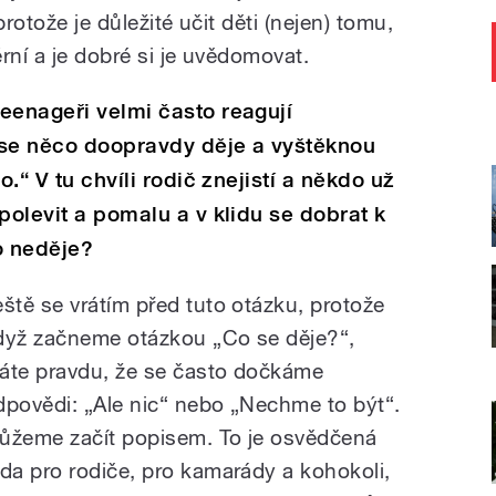
protože je důležité učit děti (nejen) tomu,
rní a je dobré si je uvědomovat.
eenageři velmi často reagují
se něco doopravdy děje a vyštěknou
o.“ V tu chvíli rodič znejistí a někdo už
polevit a pomalu a v klidu se dobrat k
o neděje?
eště se vrátím před tuto otázku, protože
dyž začneme otázkou „Co se děje?“,
áte pravdu, že se často dočkáme
dpovědi: „Ale nic“ nebo „Nechme to být“.
ůžeme začít popisem. To je osvědčená
ada pro rodiče, pro kamarády a kohokoli,