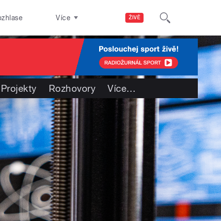
ozhlase
Více
ŽIVĚ
Projekty
Rozhovory
Více
…