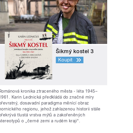
Šikmý kostel 3
Koupit
Románová kronika ztraceného města - léta 1945–
1961. Karin Lednická předkládá do značné míry
převratný, dosavadní paradigma měnící obraz
hornického regionu, jehož zahlazenou historii stále
překrývá tlustá vrstva mýtů a zakořeněných
stereotypů o „černé zemi a rudém kraji“.