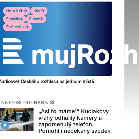
Hry a četby
Krimi
Pohádky
Pořady
Živé vysílání
Audiosvět Českého rozhlasu na jednom místě
NEJPOSLOUCHANĚJŠÍ
„Asi to máme!“ Kuciakovy
vrahy odhalily kamery a
zapomenutý telefon.
Pomohl i nečekaný svědek