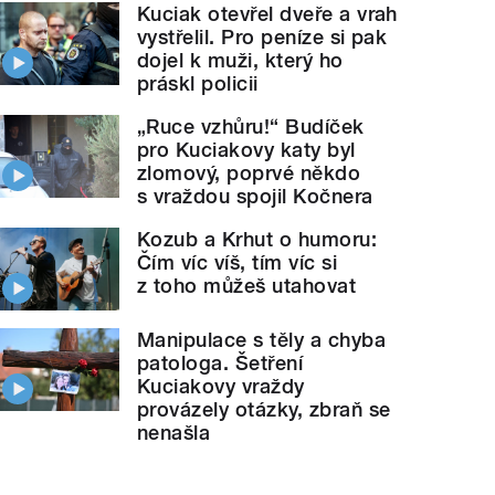
Kuciak otevřel dveře a vrah
vystřelil. Pro peníze si pak
dojel k muži, který ho
práskl policii
„Ruce vzhůru!“ Budíček
pro Kuciakovy katy byl
zlomový, poprvé někdo
s vraždou spojil Kočnera
Kozub a Krhut o humoru:
Čím víc víš, tím víc si
z toho můžeš utahovat
Manipulace s těly a chyba
patologa. Šetření
Kuciakovy vraždy
provázely otázky, zbraň se
nenašla