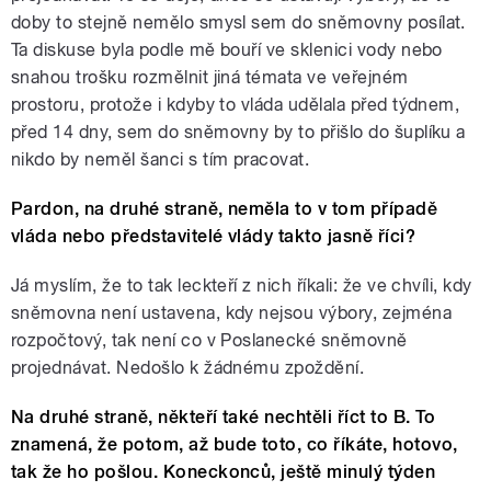
doby to stejně nemělo smysl sem do sněmovny posílat.
Ta diskuse byla podle mě bouří ve sklenici vody nebo
snahou trošku rozmělnit jiná témata ve veřejném
prostoru, protože i kdyby to vláda udělala před týdnem,
před 14 dny, sem do sněmovny by to přišlo do šuplíku a
nikdo by neměl šanci s tím pracovat.
Pardon, na druhé straně, neměla to v tom případě
vláda nebo představitelé vlády takto jasně říci?
Já myslím, že to tak leckteří z nich říkali: že ve chvíli, kdy
sněmovna není ustavena, kdy nejsou výbory, zejména
rozpočtový, tak není co v Poslanecké sněmovně
projednávat. Nedošlo k žádnému zpoždění.
Na druhé straně, někteří také nechtěli říct to B. To
znamená, že potom, až bude toto, co říkáte, hotovo,
tak že ho pošlou. Koneckonců, ještě minulý týden