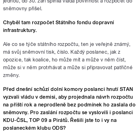
jednou, do 30. září splnila vláda povinnost a rozpočet do
sněmovny přišel.
Chyběl tam rozpočet Státního fondu dopravní
infrastruktury.
Ale co se týče státního rozpočtu, ten je veřejně známý,
má svůj sněmovní tisk, číslo. Každý poslanec, jak z
opozice, tak koalice, ho může mít a může v něm číst,
může si v něm protrhávat a může si připravovat patřičné
změny.
Před dnešní schůzí dolní komory poslanci hnutí STAN
vyzvali vládu v demisi, aby projednala návrh rozpočtu
na příští rok a neprodleně bez podmínek ho zaslala do
sněmovny. Pro zaslání rozpočtu se vyslovili i poslanci
KDU-ČSL, TOP 09 a Pirátů. Řešili jste to i vy na
poslaneckém klubu ODS?