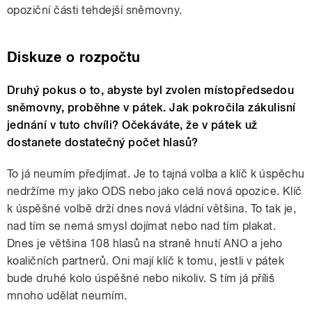
opoziční části tehdejší sněmovny.
Diskuze o rozpočtu
Druhý pokus o to, abyste byl zvolen místopředsedou
sněmovny, proběhne v pátek. Jak pokročila zákulisní
jednání v tuto chvíli? Očekáváte, že v pátek už
dostanete dostatečný počet hlasů?
To já neumím předjímat. Je to tajná volba a klíč k úspěchu
nedržíme my jako ODS nebo jako celá nová opozice. Klíč
k úspěšné volbě drží dnes nová vládní většina. To tak je,
nad tím se nemá smysl dojímat nebo nad tím plakat.
Dnes je většina 108 hlasů na straně hnutí ANO a jeho
koaličních partnerů. Oni mají klíč k tomu, jestli v pátek
bude druhé kolo úspěšné nebo nikoliv. S tím já příliš
mnoho udělat neumím.