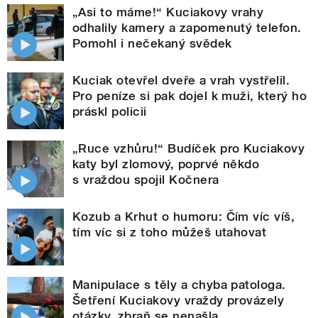
„Asi to máme!“ Kuciakovy vrahy
odhalily kamery a zapomenutý telefon.
Pomohl i nečekaný svědek
Kuciak otevřel dveře a vrah vystřelil.
Pro peníze si pak dojel k muži, který ho
práskl policii
„Ruce vzhůru!“ Budíček pro Kuciakovy
katy byl zlomový, poprvé někdo
s vraždou spojil Kočnera
Kozub a Krhut o humoru: Čím víc víš,
tím víc si z toho můžeš utahovat
Manipulace s těly a chyba patologa.
Šetření Kuciakovy vraždy provázely
otázky, zbraň se nenašla