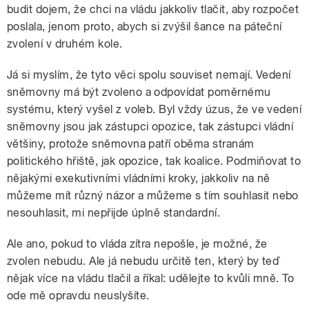
budit dojem, že chci na vládu jakkoliv tlačit, aby rozpočet
poslala, jenom proto, abych si zvýšil šance na páteční
zvolení v druhém kole.
Já si myslím, že tyto věci spolu souviset nemají. Vedení
sněmovny má být zvoleno a odpovídat poměrnému
systému, který vyšel z voleb. Byl vždy úzus, že ve vedení
sněmovny jsou jak zástupci opozice, tak zástupci vládní
většiny, protože sněmovna patří oběma stranám
politického hřiště, jak opozice, tak koalice. Podmiňovat to
nějakými exekutivními vládními kroky, jakkoliv na ně
můžeme mít různý názor a můžeme s tím souhlasit nebo
nesouhlasit, mi nepřijde úplně standardní.
Ale ano, pokud to vláda zítra nepošle, je možné, že
zvolen nebudu. Ale já nebudu určitě ten, který by teď
nějak více na vládu tlačil a říkal: udělejte to kvůli mně. To
ode mě opravdu neuslyšíte.