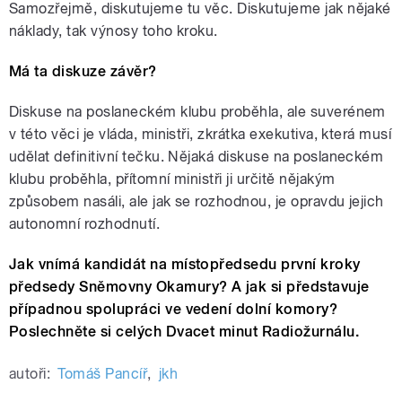
Samozřejmě, diskutujeme tu věc. Diskutujeme jak nějaké
náklady, tak výnosy toho kroku.
Má ta diskuze závěr?
Diskuse na poslaneckém klubu proběhla, ale suverénem
v této věci je vláda, ministři, zkrátka exekutiva, která musí
udělat definitivní tečku. Nějaká diskuse na poslaneckém
klubu proběhla, přítomní ministři ji určitě nějakým
způsobem nasáli, ale jak se rozhodnou, je opravdu jejich
autonomní rozhodnutí.
Jak vnímá kandidát na místopředsedu první kroky
předsedy Sněmovny Okamury? A jak si představuje
případnou spolupráci ve vedení dolní komory?
Poslechněte si celých Dvacet minut Radiožurnálu.
autoři:
Tomáš Pancíř
,
jkh