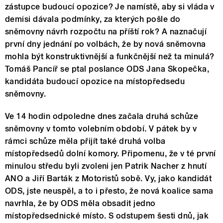
zástupce budoucí opozice? Je namístě, aby si vláda v
demisi dávala podmínky, za kterých pošle do
sněmovny návrh rozpočtu na příští rok? A naznačují
první dny jednání po volbách, že by nová sněmovna
mohla být konstruktivnější a funkčnější než ta minulá?
Tomáš Pancíř se ptal poslance ODS Jana Skopečka,
kandidáta budoucí opozice na místopředsedu
sněmovny.
Ve 14 hodin odpoledne dnes začala druhá schůze
sněmovny v tomto volebním období. V pátek by v
rámci schůze měla přijít také druhá volba
místopředsedů dolní komory. Připomenu, že v té první
minulou středu byli zvoleni jen Patrik Nacher z hnutí
ANO a Jiří Barták z Motoristů sobě. Vy, jako kandidát
ODS, jste neuspěl, a to i přesto, že nová koalice sama
navrhla, že by ODS měla obsadit jedno
místopředsednické místo. S odstupem šesti dnů, jak