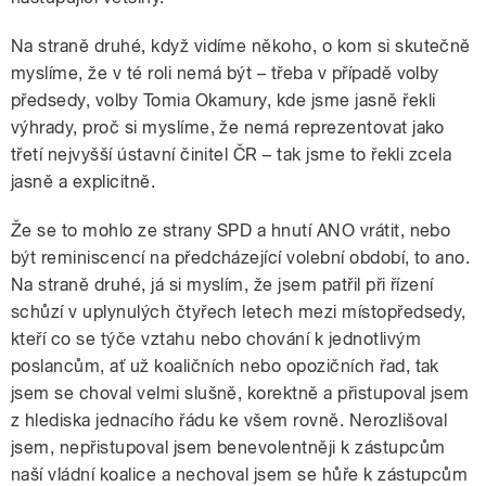
Na straně druhé, když vidíme někoho, o kom si skutečně
myslíme, že v té roli nemá být – třeba v případě volby
předsedy, volby Tomia Okamury, kde jsme jasně řekli
výhrady, proč si myslíme, že nemá reprezentovat jako
třetí nejvyšší ústavní činitel ČR – tak jsme to řekli zcela
jasně a explicitně.
Že se to mohlo ze strany SPD a hnutí ANO vrátit, nebo
být reminiscencí na předcházející volební období, to ano.
Na straně druhé, já si myslím, že jsem patřil při řízení
schůzí v uplynulých čtyřech letech mezi místopředsedy,
kteří co se týče vztahu nebo chování k jednotlivým
poslancům, ať už koaličních nebo opozičních řad, tak
jsem se choval velmi slušně, korektně a přistupoval jsem
z hlediska jednacího řádu ke všem rovně. Nerozlišoval
jsem, nepřistupoval jsem benevolentněji k zástupcům
naší vládní koalice a nechoval jsem se hůře k zástupcům