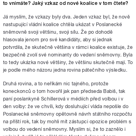
to vnímáte? Jaký vzkaz od nové koalice v tom čtete?
Já myslím, že vzkazy byly dva. Jeden vzkaz byl, že nově
nastupující vládní koalice chtěla ukázat v Poslanecké
sněmovně svoji většinu, svoji sílu. Že po dohodě
hlasovala jenom pro své kandidáty, aby si jednak
potvrdila, že skutečně většina v rámci koalice existuje, že
bezpečně zvolí své nominanty do vedení sněmovny. Byla
to tedy ukázka nové většiny, že většinu skutečně mají. To
je podle mého názoru jedna rovina pátečního výsledku.
Druhá rovina, a to neříkám nic tajného, protože
koneckonců o tom hovořil jak pan předseda Babiš, tak
paní poslankyně Schillerová v médiích před volbou i v
den volby: že ve chvíli, kdy dosluhující vláda nepošle do
Poslanecké sněmovny opětovně návrh státního rozpočtu
na příští rok, tak by mohli mít zástupci opozice problém s
volbou do vedení sněmovny. Myslím si, že to zaznělo i