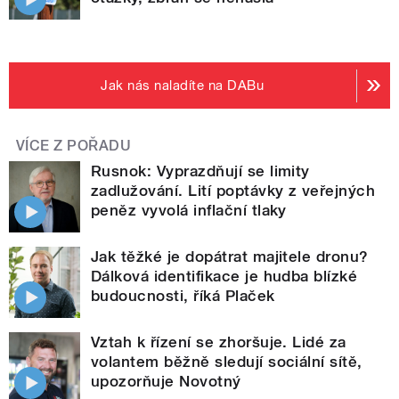
Jak nás naladíte na DABu
VÍCE Z POŘADU
Rusnok: Vyprazdňují se limity
zadlužování. Lití poptávky z veřejných
peněz vyvolá inflační tlaky
Jak těžké je dopátrat majitele dronu?
Dálková identifikace je hudba blízké
budoucnosti, říká Plaček
Vztah k řízení se zhoršuje. Lidé za
volantem běžně sledují sociální sítě,
upozorňuje Novotný