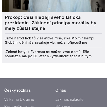
Prokop: Češi hledají svého tatíčka
prezidenta. Základní principy morálky by
měly zůstat stejné
Jsme národ hobitů v salátové míse, říká Mojmír Hampl.
Globální dění nás zasahuje víc, než si připouštíme
‚Zelené boty‘ z Everestu se možná vrátí domů. Tělo
horolezce má po 30 letech vyzvednout speciální tým
Český rozhlas
O nás
Válka na Ukrajině
Jak nás naladíte
Komunální volby
Nápověda