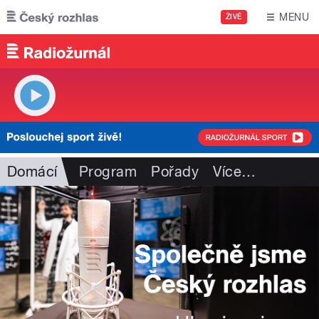
Přejít k hlavnímu obsahu
MENU
ŽIVĚ
Domácí
Program
Pořady
Více
…