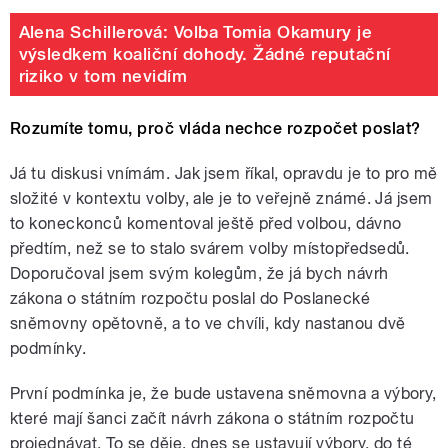
Alena Schillerová: Volba Tomia Okamury je
výsledkem koaliční dohody. Žádné reputační
riziko v tom nevidím
Rozumíte tomu, proč vláda nechce rozpočet poslat?
Já tu diskusi vnímám. Jak jsem říkal, opravdu je to pro mě
složité v kontextu volby, ale je to veřejně známé. Já jsem
to koneckonců komentoval ještě před volbou, dávno
předtím, než se to stalo svárem volby místopředsedů.
Doporučoval jsem svým kolegům, že já bych návrh
zákona o státním rozpočtu poslal do Poslanecké
sněmovny opětovně, a to ve chvíli, kdy nastanou dvě
podmínky.
První podmínka je, že bude ustavena sněmovna a výbory,
které mají šanci začít návrh zákona o státním rozpočtu
projednávat. To se děje, dnes se ustavují výbory, do té