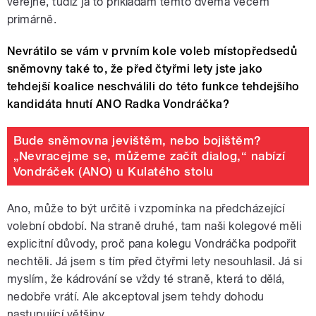
veřejně, tudíž já to přikládám těmto dvěma věcem
primárně.
Nevrátilo se vám v prvním kole voleb místopředsedů
sněmovny také to, že před čtyřmi lety jste jako
tehdejší koalice neschválili do této funkce tehdejšího
kandidáta hnutí ANO Radka Vondráčka?
Bude sněmovna jevištěm, nebo bojištěm?
„Nevracejme se, můžeme začít dialog,“ nabízí
Vondráček (ANO) u Kulatého stolu
Ano, může to být určitě i vzpomínka na předcházející
volební období. Na straně druhé, tam naši kolegové měli
explicitní důvody, proč pana kolegu Vondráčka podpořit
nechtěli. Já jsem s tím před čtyřmi lety nesouhlasil. Já si
myslím, že kádrování se vždy té straně, která to dělá,
nedobře vrátí. Ale akceptoval jsem tehdy dohodu
nastupující většiny.