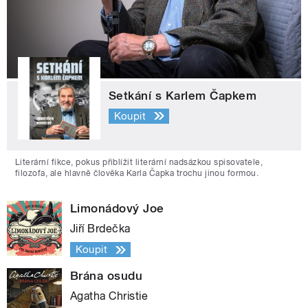
Setkání s Karlem Čapkem
Koupit
Literární fikce, pokus přiblížit literární nadsázkou spisovatele,
filozofa, ale hlavně člověka Karla Čapka trochu jinou formou.
Limonádový Joe
Jiří Brdečka
Koupit
Brána osudu
Agatha Christie