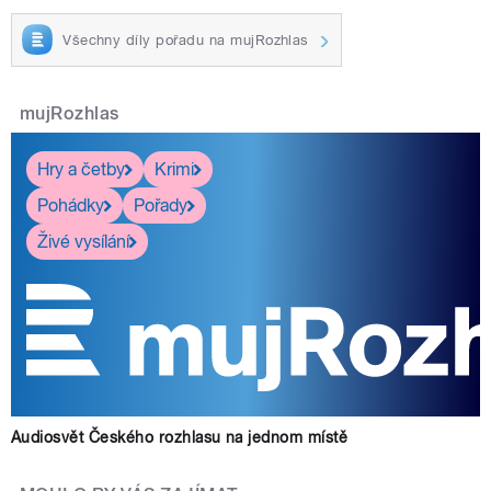
Všechny díly pořadu na mujRozhlas
mujRozhlas
Hry a četby
Krimi
Pohádky
Pořady
Živé vysílání
Audiosvět Českého rozhlasu na jednom místě