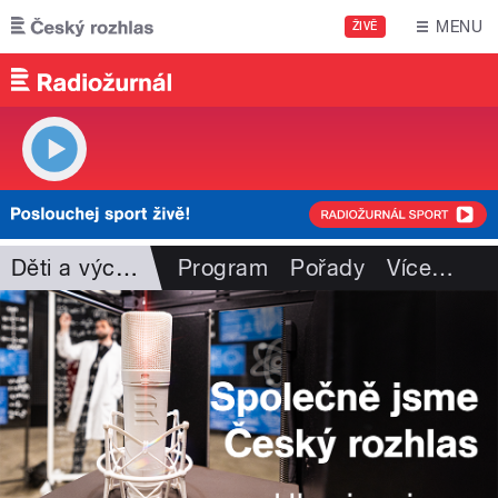
Přejít k hlavnímu obsahu
MENU
ŽIVĚ
Děti a výchova
Program
Pořady
Více
…