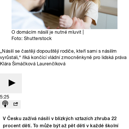
O domácím násilí je nutné mluvit |
Foto: Shutterstock
„Násilí se častěji dopouštějí rodiče, kteří sami s násilím
vyrůstali,“ říká končící vládní zmocněnkyně pro lidská práva
Klára Šimáčková Laurenčíková
5:25
V Česku zažívá násilí v blízkých vztazích zhruba 22
procent dětí. To může být až pět dětí v každé školní