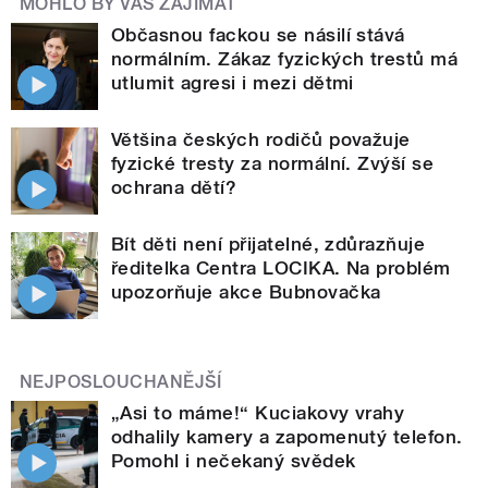
MOHLO BY VÁS ZAJÍMAT
Občasnou fackou se násilí stává
normálním. Zákaz fyzických trestů má
utlumit agresi i mezi dětmi
Většina českých rodičů považuje
fyzické tresty za normální. Zvýší se
ochrana dětí?
Bít děti není přijatelné, zdůrazňuje
ředitelka Centra LOCIKA. Na problém
upozorňuje akce Bubnovačka
NEJPOSLOUCHANĚJŠÍ
„Asi to máme!“ Kuciakovy vrahy
odhalily kamery a zapomenutý telefon.
Pomohl i nečekaný svědek