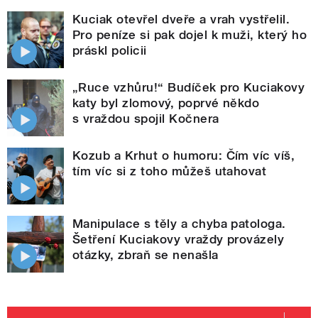
Kuciak otevřel dveře a vrah vystřelil.
Pro peníze si pak dojel k muži, který ho
práskl policii
„Ruce vzhůru!“ Budíček pro Kuciakovy
katy byl zlomový, poprvé někdo
s vraždou spojil Kočnera
Kozub a Krhut o humoru: Čím víc víš,
tím víc si z toho můžeš utahovat
Manipulace s těly a chyba patologa.
Šetření Kuciakovy vraždy provázely
otázky, zbraň se nenašla