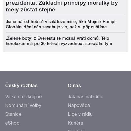
prezidenta. Základní principy morálky by
měly zůstat stejné
Jsme národ hobitů v salátové míse, říká Mojmír Hampl.
Globální dění nás zasahuje víc, než si připouštíme
‚Zelené boty‘ z Everestu se možná vrátí domů. Tělo
horolezce má po 30 letech vyzvednout speciální tým
Český rozhlas
O nás
Válka na Ukrajině
Jak nás naladíte
Komunální volby
Nápověda
Stanice
Lidé v rádiu
eShop
Kariéra