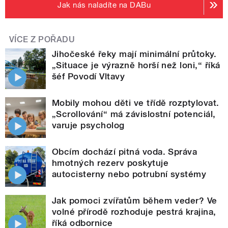
Jak nás naladíte na DABu
VÍCE Z POŘADU
Jihočeské řeky mají minimální průtoky.
„Situace je výrazně horší než loni,“ říká
šéf Povodí Vltavy
Mobily mohou děti ve třídě rozptylovat.
„Scrollování“ má závislostní potenciál,
varuje psycholog
Obcím dochází pitná voda. Správa
hmotných rezerv poskytuje
autocisterny nebo potrubní systémy
Jak pomoci zvířatům během veder? Ve
volné přírodě rozhoduje pestrá krajina,
říká odbornice