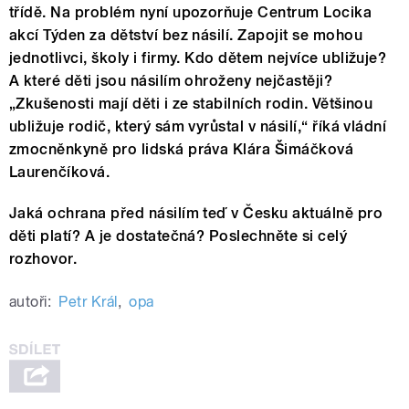
třídě. Na problém nyní upozorňuje Centrum Locika
akcí Týden za dětství bez násilí. Zapojit se mohou
jednotlivci, školy i firmy. Kdo dětem nejvíce ubližuje?
A které děti jsou násilím ohroženy nejčastěji?
„Zkušenosti mají děti i ze stabilních rodin. Většinou
ubližuje rodič, který sám vyrůstal v násilí,“ říká vládní
zmocněnkyně pro lidská práva Klára Šimáčková
Laurenčíková.
Jaká ochrana před násilím teď v Česku aktuálně pro
děti platí? A je dostatečná? Poslechněte si celý
rozhovor.
autoři:
Petr Král
,
opa