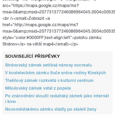
src="https://maps.google.cz/maps/ms?
msa=0&amp;msid=207731377246086964045.0004c00535f
<br /><small>Zobrazit <a
href="http://maps.google.cz/maps/ms?
msa=0&amp;msid=207731377246086964045.0004c00535f
style="color:#0000FF;text-align:left">polohu zámku
Stránov</a> na větší mapě</small></p>
SOUVISEJÍCÍ PŘÍSPĚVKY
Stránovský zámek setřásá nánosy socrealu
V kosteleckém zámku tluče srdce rodiny Kinských
Třešňový zámek rozkvétá v kulturní centrum
Mikulovský zámek vstal z popela
Po znárodnění sloužil raduňský zámek jako internát
i kino
Novoměstskému zámku vládly po staletí ženy