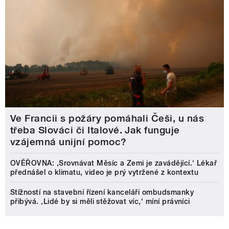
Ve Francii s požáry pomáhali Češi, u nás
třeba Slováci či Italové. Jak funguje
vzájemná unijní pomoc?
OVĚŘOVNA: ‚Srovnávat Měsíc a Zemi je zavádějící.‘ Lékař
přednášel o klimatu, video je prý vytržené z kontextu
Stížností na stavební řízení kanceláři ombudsmanky
přibývá. ‚Lidé by si měli stěžovat víc,‘ míní právníci