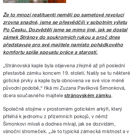
Že to mnozí restituenti neměli po sametové revoluci
zrovna snadné, jsme se přesvědčili v sobotním výletu
Po Česku. Dozvěděli jsme se mimo jiné, jak se dostal
zámek Stránov do soukromých rukou a proč dnes
představuje pro své majitele namísto pohádkového
komfortu spíše spoustu práce a starostí.
„Stránovská kaple byla objevena zřejmě až při poslední
přestavbě zámku koncem 19. století. Našly se tu některé
gotické prvky a kaple byla obnovena ve své více méně
původní podobě,“ říká mi Zuzana Pavlíková Šimonková,
dcera současného majitele
stránovském zámku
.
Společně stojíme v prostorném gotickém arkýři, který
přiléhá k jednomu z přízemních pokojů, v němž
Šimonkovi mívali a dodnes mívají, jak se dozvídám,
vánoční stromeček. „Je to typická zámecká místnost a v