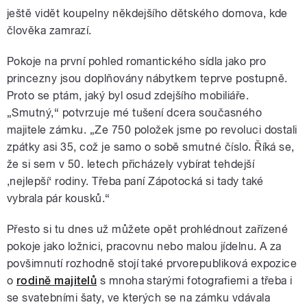
ještě vidět koupelny někdejšího dětského domova, kde
člověka zamrazí.
Pokoje na první pohled romantického sídla jako pro
princezny jsou doplňovány nábytkem teprve postupně.
Proto se ptám, jaký byl osud zdejšího mobiliáře.
„Smutný,“ potvrzuje mé tušení dcera současného
majitele zámku. „Ze 750 položek jsme po revoluci dostali
zpátky asi 35, což je samo o sobě smutné číslo. Říká se,
že si sem v 50. letech přicházely vybírat tehdejší
,nejlepší‘ rodiny. Třeba paní Zápotocká si tady také
vybrala pár kousků.“
Přesto si tu dnes už můžete opět prohlédnout zařízené
pokoje jako ložnici, pracovnu nebo malou jídelnu. A za
povšimnutí rozhodně stojí také prvorepubliková expozice
o
rodině majitelů
s mnoha starými fotografiemi a třeba i
se svatebními šaty, ve kterých se na zámku vdávala