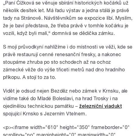
„Paní Čížková se věnuje sbírání historických kočárků už
několik desítek let. Má řadu výstav a jedna stálá je právě
tady na Stránově. Návštěvníkům se expozice líbí. Myslím,
že je baví představa, že třeba právě v tomhle kočárku je
vozili, když byli malí,“ domnívá se dědička zámku.
S mojí průvodkyní nahlížíme i do místnosti ve věži, kde se
právě restaurují cenné renesanční fresky, a nakonec
stoupáme zhruba po sto schodech až na ochoz
zámecké věže do výše třiceti metrů nad dno hradního
příkopu. A stojí to za to.
Vidět je odsud nejen Bezděz nebo zámek v Krnsku, ale
vidíme také do Mladé Boleslavi, na hrad Trosky i na
ojedinělou technickou památku –
železniční viadukt
spojující Krnsko s Jezerním Vtelnem.
<p><iframe width="610" height="350" frameborder="0"
scrolling="no" marginheight="0" marginwidth="0"