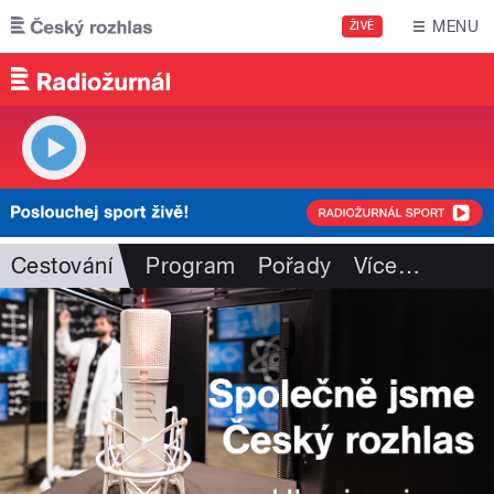
Přejít k hlavnímu obsahu
MENU
ŽIVĚ
Cestování
Program
Pořady
Více
…