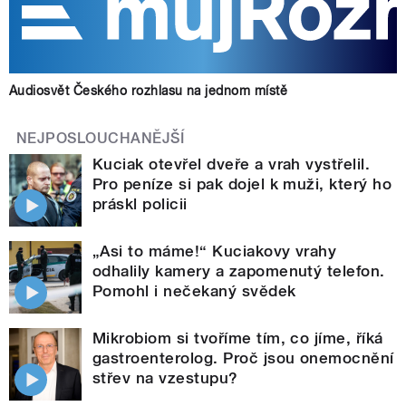
Audiosvět Českého rozhlasu na jednom místě
NEJPOSLOUCHANĚJŠÍ
Kuciak otevřel dveře a vrah vystřelil.
Pro peníze si pak dojel k muži, který ho
práskl policii
„Asi to máme!“ Kuciakovy vrahy
odhalily kamery a zapomenutý telefon.
Pomohl i nečekaný svědek
Mikrobiom si tvoříme tím, co jíme, říká
gastroenterolog. Proč jsou onemocnění
střev na vzestupu?