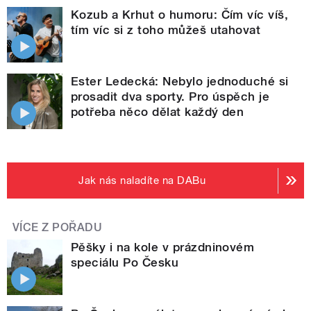
Kozub a Krhut o humoru: Čím víc víš,
tím víc si z toho můžeš utahovat
Ester Ledecká: Nebylo jednoduché si
prosadit dva sporty. Pro úspěch je
potřeba něco dělat každý den
Jak nás naladíte na DABu
VÍCE Z POŘADU
Pěšky i na kole v prázdninovém
speciálu Po Česku