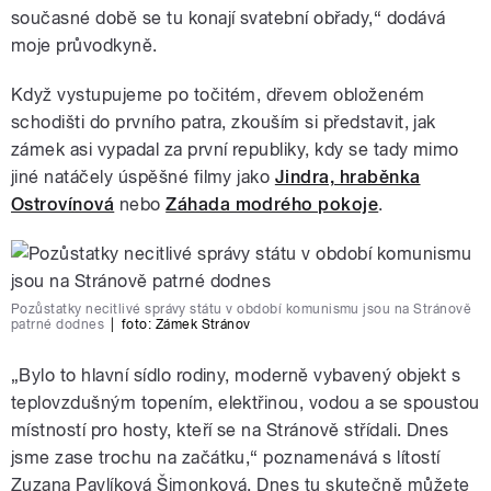
současné době se tu konají svatební obřady,“ dodává
moje průvodkyně.
Když vystupujeme po točitém, dřevem obloženém
schodišti do prvního patra, zkouším si představit, jak
zámek asi vypadal za první republiky, kdy se tady mimo
jiné natáčely úspěšné filmy jako
Jindra, hraběnka
Ostrovínová
nebo
Záhada modrého pokoje
.
Pozůstatky necitlivé správy státu v období komunismu jsou na Stránově
patrné dodnes
|
foto:
Zámek Stránov
„Bylo to hlavní sídlo rodiny, moderně vybavený objekt s
teplovzdušným topením, elektřinou, vodou a se spoustou
místností pro hosty, kteří se na Stránově střídali. Dnes
jsme zase trochu na začátku,“ poznamenává s lítostí
Zuzana Pavlíková Šimonková. Dnes tu skutečně můžete